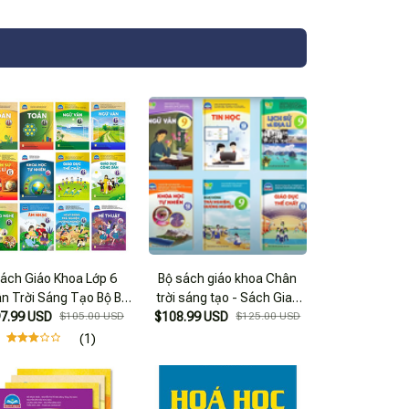
ách Giáo Khoa Lớp 6
Bộ sách giáo khoa Chân
n Trời Sáng Tạo Bộ Bài
trời sáng tạo - Sách Giao
7.99 USD
Học (12 cuốn)
$105.00 USD
$108.99 USD
Khoa Lớp 9 ( Trọn bộ)
$125.00 USD
(1)