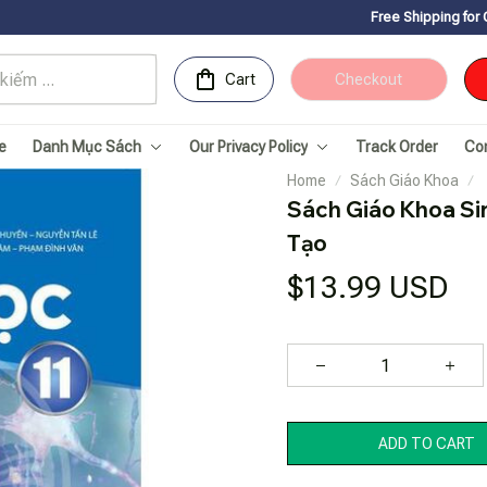
Free Shipping for Orders over 15
Cart
Checkout
e
Danh Mục Sách
Our Privacy Policy
Track Order
Co
Home
Sách Giáo Khoa
Sách Giáo Khoa Sin
Tạo
$13.99 USD
ADD TO CART