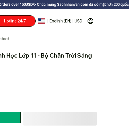
0USDㅤ✨
Chúc mừng Sachnhanvan.com đã có mặt hơn 200 quốc gia như Mỹ, Cana
Hotline 24/7
| English (EN) | USD
ntact
h Học Lớp 11 - Bộ Chân Trời Sáng 