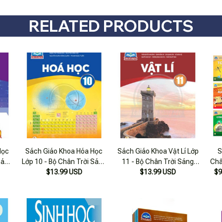
RELATED PRODUCTS
Học
Sách Giáo Khoa Hóa Học
Sách Giáo Khoa Vật Lí Lớp
S
Sáng
Lớp 10 - Bộ Chân Trời Sáng
11 - Bộ Chân Trời Sáng
Châ
$13.99 USD
Tạo
$13.99 USD
Tạo
$9