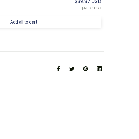
$39.87 USD
$41.97 USD
Add all to cart