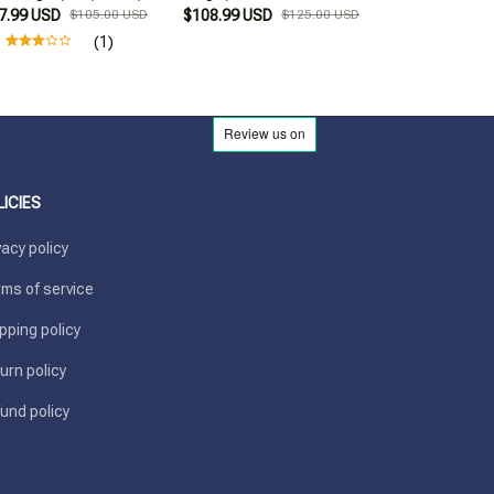
7.99 USD
(12 cuốn)
$105.00 USD
$108.99 USD
Lớp 9 ( Trọn bộ)
$125.00 USD
$13.99
(1)
LICIES
vacy policy
ms of service
pping policy
urn policy
und policy