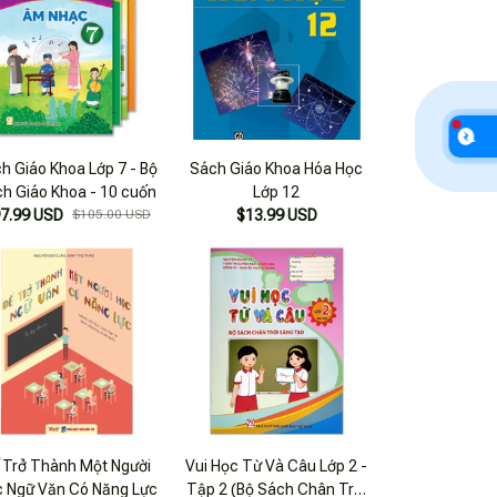
h Giáo Khoa Lớp 7 - Bộ
Sách Giáo Khoa Hóa Học
h Giáo Khoa - 10 cuốn
Lớp 12
7.99 USD
$105.00 USD
$13.99 USD
 Trở Thành Một Người
Vui Học Từ Và Câu Lớp 2 -
 Ngữ Văn Có Năng Lực
Tập 2 (Bộ Sách Chân Trời