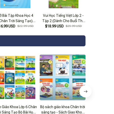
ở Bài Tập Khoa Học 4
Vui Học Tiếng Việt Lớp 2 -
Chân Trời Sáng Tạo)
Tập 2 (Dành Cho Buổi Thứ
16.99 USD
(Chuẩn)
$22.99 USD
Hai) (Bộ Sách Chân Trời
$18.99 USD
$25.99 USD
Sáng Tạo)
 Giáo Khoa Lớp 6 Chân
Bộ sách giáo khoa Chân trời
Sách Giáo Khoa
i Sáng Tạo Bộ Bài Học
sáng tạo - Sách Giao Khoa
10 - Bộ Chân Tr