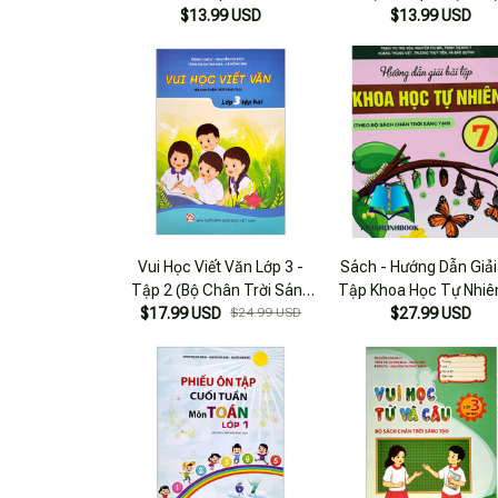
$13.99 USD
$13.99 USD
Vui Học Viết Văn Lớp 3 -
Sách - Hướng Dẫn Giải
Tập 2 (Bộ Chân Trời Sáng
Tập Khoa Học Tự Nhiên
$17.99 USD
Tạo)
$24.99 USD
Theo Bộ Chân Trời S
$27.99 USD
Tạo )