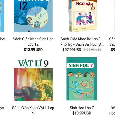
Học
Sách Giáo Khoa Sinh Học
Sách Giáo Khoa Bộ Lớp 8 -
Sác
Lớp 12
Phối Bộ - Sách Bài Học (Bộ
Sác
$13.99 USD
$97.99 USD
12 Cuốn)
$105.00 USD
$9
Học
Sách Giáo Khoa Vật Lí Lớp
Sinh Học Lớp 7
Để
)
9
$13.99 USD
Học