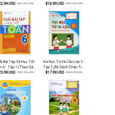
22.99 USD
$23.00 USD
$18.99 USD
Sáng Tạo)
$25.99 USD
ải Bài Tập Và Học Tốt
Vui Học Từ Và Câu Lớp 3 -
n 6 - Tập 1 (Theo Sách
Tập 2 (Bộ Sách Chân Trời
o Khoa Chân Trời Sáng
23.99 USD
$32.99 USD
Sáng Tạo) (Tái Bản 2022)
$17.99 USD
$24.99 USD
Tạo)