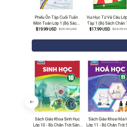
Phiếu Ôn Tập Cuối Tuần
Vui Học Từ Và Câu Lớp
Môn Toán Lớp 1 (Bộ Sách
Tập 1 (Bộ Sách Chân 
$19.99 USD
Chân Trời Sáng Tạo)
$26.99 USD
Sáng Tạo) (Tái Bản 2
$17.99 USD
$24.99 U
Sách Giáo Khoa Sinh Học
Sách Giáo Khoa Hóa 
Lớp 10 - Bộ Chân Trời Sáng
Lớp 11 - Bộ Chân Trời