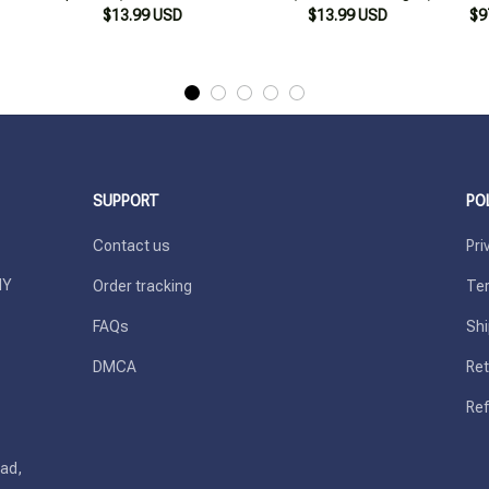
$13.99 USD
Tạo
$13.99 USD
$9
SUPPORT
PO
Contact us
Pri
Y 
Order tracking
Ter
FAQs
Shi
DMCA
Ret
Ref
ad, 