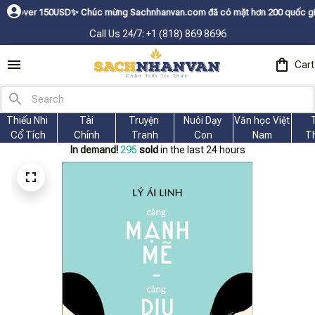
ㅤ✨
Chúc mừng Sachnhanvan.com đã có mặt hơn 200 quốc gia như Mỹ, Canada, 
Call Us 24/7: +1 (818) 869 8696
Cart
Thiếu Nhi 
Tài
Truyện 
Nuôi Dạy 
Văn học Việt 
Cổ Tích
Chính
Tranh
Con
Nam
T
In demand!
295
sold
in the last 24 hours