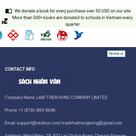
We donate a book for every purchase over 50 USD on our site
More than 500+ books are donated to schools in Vietnam every
quarter
CONTACT INFO
Company Name: LAM THIEN HUNG COMPANY LIMITED

Phone: +1 (818)-869-8696 

Email: support@vedeus.com/ tradehubhongkong@gmail.com

Address: West Wing, 2/F. 822 Lai Chi Kok Road, Cheung Shawan, 