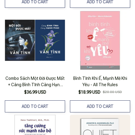
ADD TO CART
ADD TO CART
Combo Sách Một Đời Được Mất
Bình Tĩnh Khi Ế, Mạnh Mẽ Khi
+ Càng Bình Tĩnh Càng Hạnh
Yêu - All The Rules
Phúc (bộ 2 Cuốn)
$36.99 USD
$18.99 USD
$20.00 USD
ADD TO CART
ADD TO CART