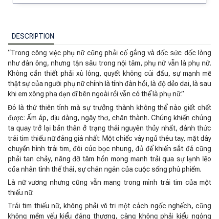
DESCRIPTION
“Trong công việc phụ nữ cũng phải cố gắng và dốc sức dốc lòng
như đàn ông, nhưng tận sâu trong nội tâm, phụ nữ vẫn là phụ nữ.
Không cần thiết phải xù lông, quyết không cúi đầu, sự mạnh mẽ
thật sự của người phụ nữ chính là tính đàn hồi, là độ dẻo dai, là sau
khi em xông pha dạn dĩ bên ngoài rồi vẫn có thể là phụ nữ.”
Đó là thứ thiên tính mà sự trưởng thành không thể nào giết chết
được: Ấm áp, dịu dàng, ngây thơ, chân thành. Chúng khiến chúng
ta quay trở lại bản thân ở trạng thái nguyên thủy nhất, đánh thức
trái tim thiếu nữ đáng giá nhất: Một chiếc váy ngủ thêu tay, mặt dây
chuyền hình trái tim, đôi cúc bọc nhung, đủ để khiến sắt đá cũng
phải tan chảy, nâng đỡ tâm hồn mong manh trải qua sự lạnh lẽo
của nhân tình thế thái, sự chán ngán của cuộc sống phù phiếm.
Là nữ vương nhưng cũng vẫn mang trong mình trái tim của một
thiếu nữ.
Trái tim thiếu nữ, không phải vô tri một cách ngốc nghếch, cũng
không mềm yếu kiểu đáng thương, càng không phải kiểu ngóng