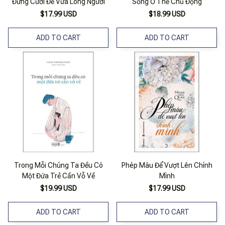
Đừng Cười Để Vừa Lòng Người
Sống Ở Thể Chủ Động
$17.99 USD
$18.99 USD
ADD TO CART
ADD TO CART
Trong Mỗi Chúng Ta Đều Có
Phép Màu Để Vượt Lên Chính
Một Đứa Trẻ Cần Vỗ Về
Mình
$19.99 USD
$17.99 USD
ADD TO CART
ADD TO CART