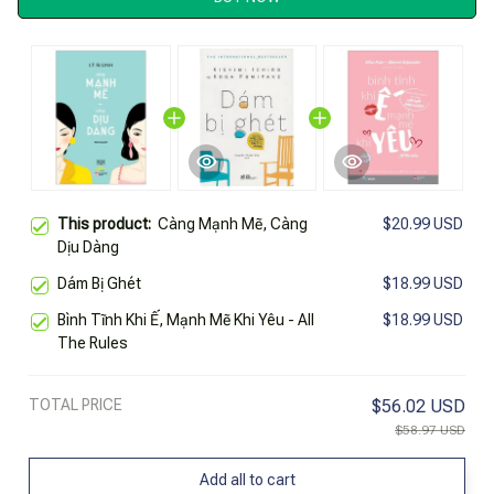
This product:
Càng Mạnh Mẽ, Càng
$20.99 USD
Dịu Dàng
Dám Bị Ghét
$18.99 USD
Bình Tĩnh Khi Ế, Mạnh Mẽ Khi Yêu - All
$18.99 USD
The Rules
TOTAL PRICE
$56.02 USD
$58.97 USD
Add all to cart