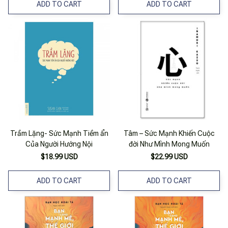
ADD TO CART
ADD TO CART
Trầm Lặng- Sức Mạnh Tiềm ẩn
Tâm – Sức Mạnh Khiến Cuộc
Của Người Hướng Nội
đời Như Mình Mong Muốn
$18.99 USD
$22.99 USD
ADD TO CART
ADD TO CART