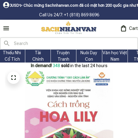
✨
Chúc mừng Sachnhanvan.com đã có mặt hơn 200 quốc gia như Mỹ, Canada, Ú
Call Us 24/7: +1 (818) 869 8696
Cart
Thiếu Nhi 
Tài
Truyện 
Nuôi Dạy 
Văn học Việt 
Cổ Tích
Chính
Tranh
Con
Nam
T
In demand!
348
sold
in the last 24 hours