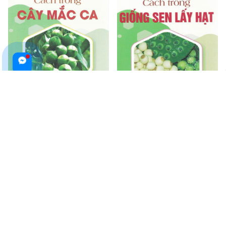
Cách Trồng Cây Mắc Ca
Cách Trồng Giống Sen Lấy Hạt
$19.99 USD
$19.99 USD
ADD TO CART
ADD TO CART