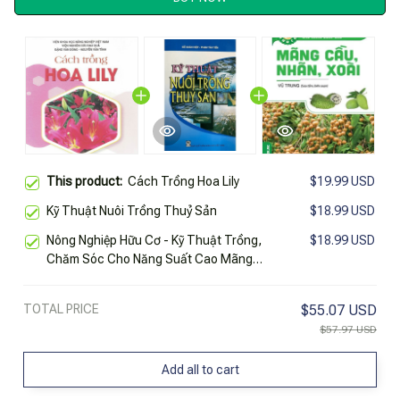
This product:
Cách Trồng Hoa Lily
$19.99 USD
Kỹ Thuật Nuôi Trồng Thuỷ Sản
$18.99 USD
Nông Nghiệp Hữu Cơ - Kỹ Thuật Trồng,
$18.99 USD
Chăm Sóc Cho Năng Suất Cao Mãng
Cầu, Nhãn, Xoài
TOTAL PRICE
$55.07 USD
$57.97 USD
Add all to cart