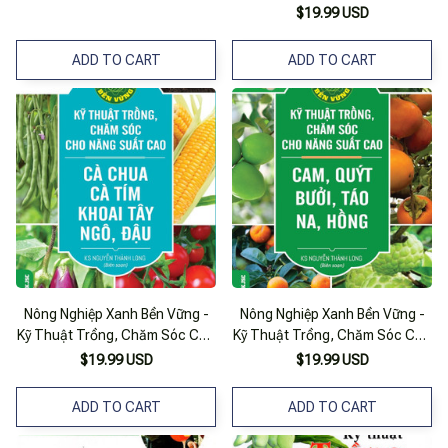
Nguyễn Duy Cần ) - Nxb Trẻ
$19.99 USD
ADD TO CART
ADD TO CART
Nông Nghiệp Xanh Bền Vững -
Nông Nghiệp Xanh Bền Vững -
Kỹ Thuật Trồng, Chăm Sóc Cho
Kỹ Thuật Trồng, Chăm Sóc Cho
Năng Suất Cao: Cà Chua, Cà
Năng Suất Cao: Cam, Quýt,
$19.99 USD
$19.99 USD
Tím, Khoai Tây, Ngô, Đậu
Bưởi, Táo, Na, Hồng
ADD TO CART
ADD TO CART