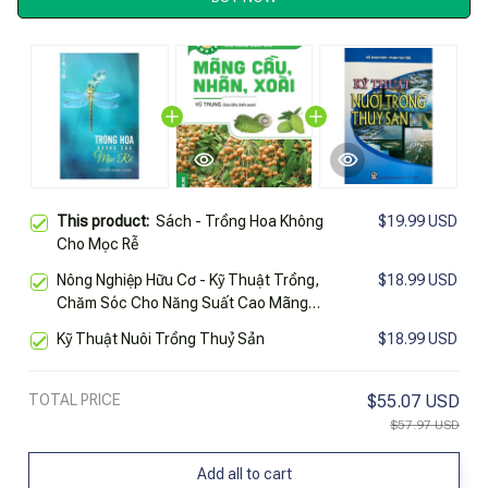
This product:
Sách - Trồng Hoa Không
$19.99 USD
Cho Mọc Rễ
Nông Nghiệp Hữu Cơ - Kỹ Thuật Trồng,
$18.99 USD
Chăm Sóc Cho Năng Suất Cao Mãng
Cầu, Nhãn, Xoài
Kỹ Thuật Nuôi Trồng Thuỷ Sản
$18.99 USD
TOTAL PRICE
$55.07 USD
$57.97 USD
Add all to cart