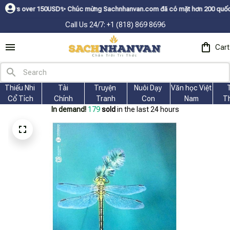
ㅤ✨
Chúc mừng Sachnhanvan.com đã có mặt hơn 200 quốc gia như Mỹ, Canada, 
Call Us 24/7: +1 (818) 869 8696
Cart
Thiếu Nhi 
Tài
Truyện 
Nuôi Dạy 
Văn học Việt 
Cổ Tích
Chính
Tranh
Con
Nam
T
In demand!
179
sold
in the last 24 hours