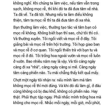
không nghỉ. Khi chúng ta làm việc, nếu tâm vẫn trong
sạch, không mọc rễ, thì khi đó ta đã đưa tâm về nhà.
Ta đã về. Ta đã tới. Nhưng nếu ta làm điều không
thiện, tâm ta mọc rễ thì ta đã đưa tâm đi xa nhà.
Bạn thường làm việc, thường tạo tác và tâm bạn có
mọc rễ không. Không biết bạn thì sao, chứ tôi thì có.
Và thường xuyên. Tôi ngồi viết và mọc rễ ở đây. Tôi
giảng bài và mọc rễ trên hội trường. Tôi họp giao ban
và mọc rễ ở cơ quan. Tôi ngồi thiền trà với bạn tu và
mọc rễ ở đó. Tôi trồng hoa ngoài vườn và mọc rễ luôn
ở vườn. Bao nhiêu năm nay là vậy. Và tôi càng ngày
càng đi xa "nhà", càng ngày càng si mê. Càng ngày
tâm càng phiền não. Tu mãi chẳng thấy kết quả mấy.
Chợt một ngày tôi nhận ra: nếu mình làm mà tâm
không mọc rễ thì mới đúng. Và khi đó dù làm gì, ở đâu
cũng không có bị đau khổ, không có phiền não. Hay
thật. Phải thực tập ngay. Phải nhắc mình trồng hoa mà
không cho mọc rễ. Nhắc mỗi ngày, mỗi giờ, mỗi phút,