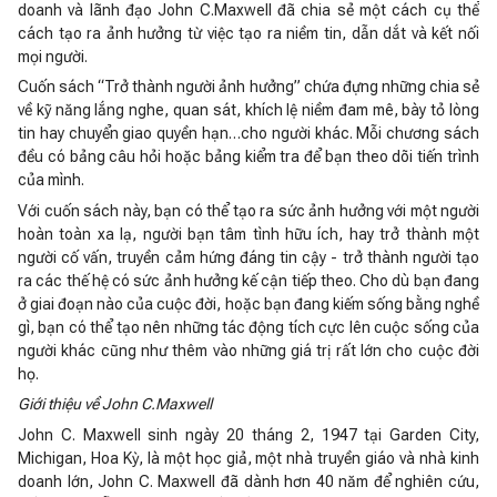
doanh và lãnh đạo John C.Maxwell đã chia sẻ một cách cụ thể
cách tạo ra ảnh hưởng từ việc tạo ra niềm tin, dẫn dắt và kết nối
mọi người.
Cuốn sách “Trở thành người ảnh hưởng” chứa đựng những chia sẻ
về kỹ năng lắng nghe, quan sát, khích lệ niềm đam mê, bày tỏ lòng
tin hay chuyển giao quyền hạn…cho người khác. Mỗi chương sách
đều có bảng câu hỏi hoặc bảng kiểm tra để bạn theo dõi tiến trình
của mình.
Với cuốn sách này, bạn có thể tạo ra sức ảnh hưởng với một người
hoàn toàn xa lạ, người bạn tâm tình hữu ích, hay trở thành một
người cố vấn, truyền cảm hứng đáng tin cậy - trở thành người tạo
ra các thế hệ có sức ảnh hưởng kế cận tiếp theo. Cho dù bạn đang
ở giai đoạn nào của cuộc đời, hoặc bạn đang kiếm sống bằng nghề
gì, bạn có thể tạo nên những tác động tích cực lên cuộc sống của
người khác cũng như thêm vào những giá trị rất lớn cho cuộc đời
họ.
Giới thiệu về John C.Maxwell
John C. Maxwell sinh ngày 20 tháng 2, 1947 tại Garden City,
Michigan, Hoa Kỳ, là một học giả, một nhà truyền giáo và nhà kinh
doanh lớn, John C. Maxwell đã dành hơn 40 năm để nghiên cứu,