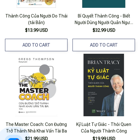
Thành Công Của Người Do Thái
Bí Quyết Thành Công - Biết
(tái Bản)
Người Dùng Người Quản Người
(tái Bản) - Bìa Cứng
$13.99 USD
$32.99 USD
ADD TO CART
ADD TO CART
The Master Coach: Con Đường
Kỷ Luật Tự Giác - Thói Quen
Trở Thành Nhà Khai Vấn Tài Ba
Của Người Thành Công
$21.99 USD
$19.99 USD