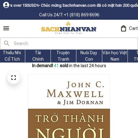
er 150USDㅤ✨
Chúc mừng Sachnhanvan.com đã có mặt hơn 200 quốc gia như Mỹ,
Call Us 24/7: +1 (818) 869 8696
Cart
Thiếu Nhi 
Tài
Truyện 
Nuôi Dạy 
Văn học Việt 
Cổ Tích
Chính
Tranh
Con
Nam
T
In demand!
41
sold
in the last 24 hours