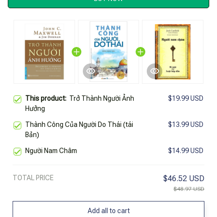
This product:
Trở Thành Người Ảnh
$19.99 USD
Hưởng
Thành Công Của Người Do Thái (tái
$13.99 USD
Bản)
Người Nam Châm
$14.99 USD
TOTAL PRICE
$46.52 USD
$48.97 USD
Add all to cart