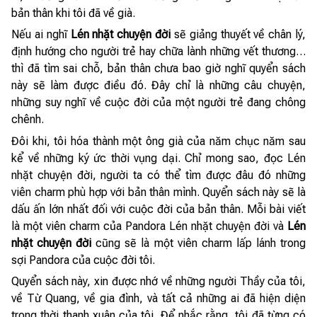
bản thân khi tôi đã về già.
Nếu ai nghĩ
Lén nhặt chuyện đời
sẽ giảng thuyết về chân lý,
định hướng cho người trẻ hay chữa lành những vết thương…
thì đã tìm sai chỗ, bản thân chưa bao giờ nghĩ quyển sách
này sẽ làm được điều đó. Đây chỉ là những câu chuyện,
những suy nghĩ về cuộc đời của một người trẻ đang chông
chênh.
Đôi khi, tôi hóa thành một ông già của năm chục năm sau
kể về những ký ức thời vụng dại. Chỉ mong sao, đọc Lén
nhặt chuyện đời, người ta có thể tìm được đâu đó những
viên charm phù hợp với bản thân mình. Quyển sách này sẽ là
dấu ấn lớn nhất đối với cuộc đời của bản thân. Mỗi bài viết
là một viên charm của Pandora Lén nhặt chuyện đời và
Lén
nhặt chuyện đời
cũng sẽ là một viên charm lấp lánh trong
sợi Pandora của cuộc đời tôi.
Quyển sách này, xin được nhớ về những người Thầy của tôi,
về Từ Quang, về gia đình, và tất cả những ai đã hiện diện
trong thời thanh xuân của tôi. Để nhắc rằng, tôi đã từng có