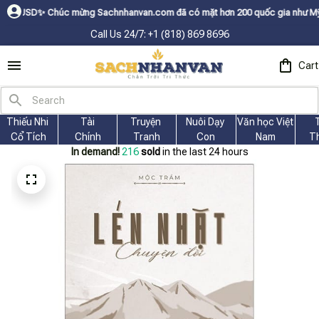
c mừng Sachnhanvan.com đã có mặt hơn 200 quốc gia như Mỹ, Canada, Úc, 
Call Us 24/7: +1 (818) 869 8696
Cart
Thiếu Nhi 
Tài
Truyện 
Nuôi Dạy 
Văn học Việt 
Cổ Tích
Chính
Tranh
Con
Nam
T
In demand!
216
sold
in the last 24 hours