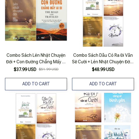
Combo Sách Lén Nhặt Chuyện
Combo Sách Dẫu Có Ra Đi Vẫn
Đời + Con Đường Chẳng Mấy Ai
Sẽ Cười + Lén Nhặt Chuyện Đời +
Đi (Bộ 2 Cuốn)
Ngẫm + Dưỡng Tâm Giàu Có
$37.99 USD
$51.99 USD
$48.99 USD
Dưỡng Thân Nghèo Khó (Bộ 4
Cuốn)
ADD TO CART
ADD TO CART