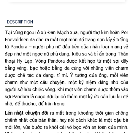
DESCRIPTION
Tại vùng ngoại ô xứ Đan Mạch xưa, người thợ kim hoàn Per
Enevoldsen đã cho ra mắt một món đồ trang sức lấy ý tưởng
từ Pandora – người phụ nữ đầu tiên của nhân loại mang vẻ
đẹp như một ngọc nữ phù dung, kiêu sa và bí ẩn trong Thần
thoại Hy Lạp. Vòng Pandora được kết hợp từ một sợi dây
bằng vàng, bạc hoặc bằng da cùng với những viên charm
được chế tác đa dạng, tỉ mỉ. Ý tưởng của ông, mỗi viên
charm như một câu chuyện, một kỷ niệm đáng nhớ của
người sở hữu chiếc vòng. Khi một viên charm được thêm vào
sợi Pandora là cuộc đời lại có thêm một ký ức cần lưu lại để
nhớ, để thương, để trân trọng.
Lén nhặt chuyện đời
ra mắt trong khoảng thời gian chông
chênh nhất của bản thân, hay nói cách khác là một cậu bé
mới lớn, vừa bước ra khỏi cái vỏ bọc vốn an toàn của mình.