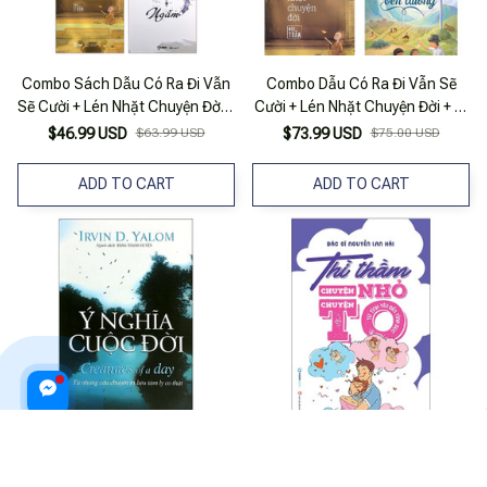
Combo Sách Dẫu Có Ra Đi Vẫn
Combo Dẫu Có Ra Đi Vẫn Sẽ
Sẽ Cười + Lén Nhặt Chuyện Đời +
Cười + Lén Nhặt Chuyện Đời + Ai
Ngẫm + Dưỡng Tâm Giàu Có
Rồi Cũng Sẽ Bình Yên + Lữ
$46.99 USD
$63.99 USD
$73.99 USD
$75.00 USD
Dưỡng Thân Nghèo Khó (Bộ 4
Khách Ven Đường (Bộ 4 Cuốn)
Cuốn)
_Sb
ADD TO CART
ADD TO CART
Ý Nghĩa Cuộc Đời - Từ Những
Thì Thầm Chuyện Nhỏ Chuyện
Câu Chuyện Trị Liệu Tâm Lý
To