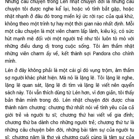
Những câu chuyện trong Lén nhặt chuyện đời là những câu
chuyện tôi được nghe kể lại, hoặc vô tình bắt gặp, hoặc
nhặt nhạnh ở đâu đó trong miền ký ức rời rạc của quá khứ,
không theo một trình tự hay một thời gian nào nhất định. Mỗi
một câu chuyện là một viên charm lấp lánh, kiêu kỳ, có sức
hút mạnh mẽ đối với một người trẻ như tôi luôn tò mò với
những điều dung dị trong cuộc sống. Tôi âm thầm nhặt
những viên charm ấy về, kết thành sợi Pandora cho chính
mình.
Lén ở đây không phải là một cái gì đó vụng trộm, âm thầm
sợ người khác phát hiện. Mà nó là lặng lẽ. Tôi lặng lẽ nghe,
lặng lẽ quan sát, lặng lẽ đi tìm và lặng lẽ viết nên quyển
sách này. Tôi vẫn thích dùng từ Lén hơn, vì đơn giản, tôi thấy
bản thân mình trong đó. Lén nhặt chuyện đời được chia
thành năm chương: chương thứ nhất nói về tình yêu của cả
giới trẻ và người tu sĩ; chương thứ hai viết về gia đình;
chương thứ ba dành cho những người trẻ; chương thứ tư là
những câu chuyện bên đời, những bài tâm sự của người tu
sĩ; chương năm là thơ và chương cuối cùng là tâm sự của