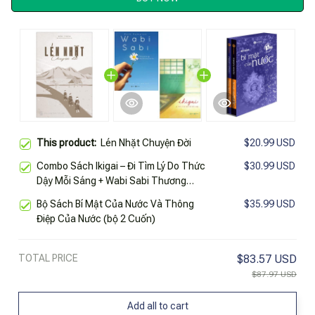
This product:
Lén Nhặt Chuyện Đời
$20.99 USD
Combo Sách Ikigai – Đi Tìm Lý Do Thức
$30.99 USD
Dậy Mỗi Sáng + Wabi Sabi Thương
Những Điều Không Hoàn Hảo (Bộ 2
Bộ Sách Bí Mật Của Nước Và Thông
$35.99 USD
Cuốn)
Điệp Của Nước (bộ 2 Cuốn)
TOTAL PRICE
$83.57 USD
$87.97 USD
Add all to cart