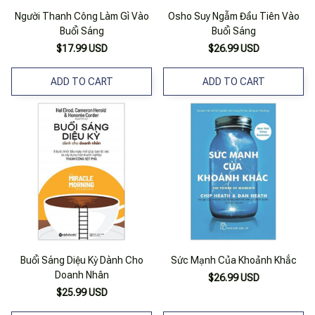
Người Thanh Công Làm Gì Vào
Osho Suy Ngẫm Đầu Tiên Vào
Buổi Sáng
Buổi Sáng
$17.99 USD
$26.99 USD
ADD TO CART
ADD TO CART
Buổi Sáng Diệu Kỳ Dành Cho
Sức Mạnh Của Khoảnh Khắc
Doanh Nhân
$26.99 USD
$25.99 USD