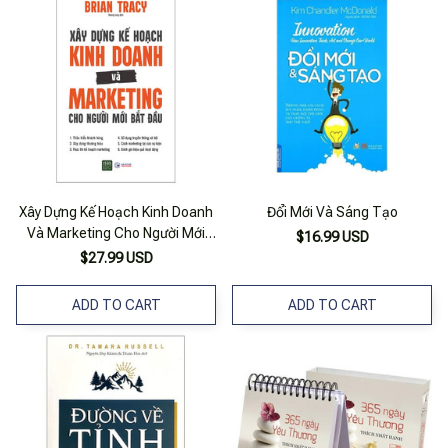
Xây Dựng Kế Hoạch Kinh Doanh
Đổi Mới Và Sáng Tạo
Và Marketing Cho Người Mới
$16.99 USD
Bắt Đầu
$27.99 USD
ADD TO CART
ADD TO CART