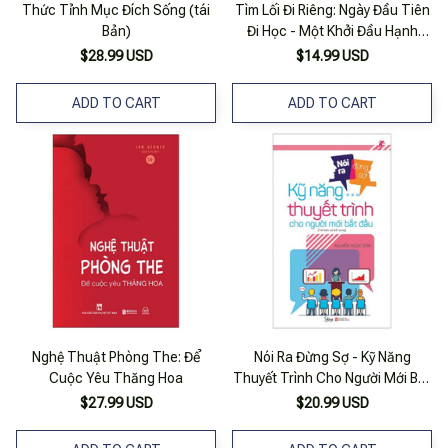
Thức Tỉnh Mục Đích Sống (tái
Tìm Lối Đi Riêng: Ngày Đầu Tiên
Bản)
Đi Học - Một Khởi Đầu Hạnh
Phúc - Finding Your Path: A
$28.99 USD
$14.99 USD
Happy Start To School
ADD TO CART
ADD TO CART
Nghệ Thuật Phòng The: Để
Nói Ra Đừng Sợ - Kỹ Năng
Cuộc Yêu Thăng Hoa
Thuyết Trình Cho Người Mới Bắt
Đầu (tái Bản 2018)
$27.99 USD
$20.99 USD