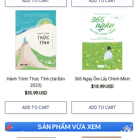
ADD TO CART
ADD TO CART
Hành Trình Thức Tỉnh (tái Bản
365 Ngày Ôm Lấy Chính Mình
2023)
$18.99 USD
$35.99 USD
ADD TO CART
ADD TO CART
SẢN PHẨM VỪA XEM