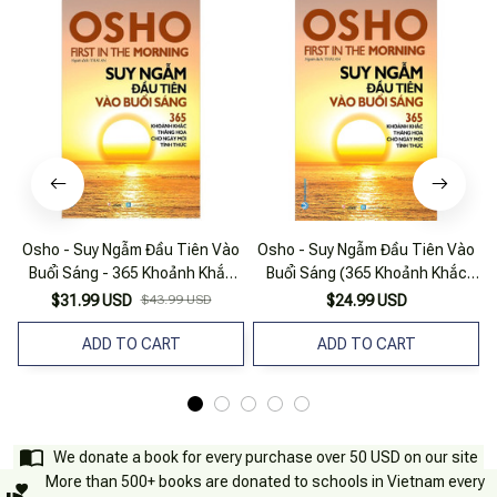
Osho - Suy Ngẫm Đầu Tiên Vào
Osho - Suy Ngẫm Đầu Tiên Vào
Buổi Sáng - 365 Khoảnh Khắc
Buổi Sáng (365 Khoảnh Khắc
V
Thăng Hoa Cho Ngày Mới Tỉnh
Thăng Hoa Cho Ngày Mới Tỉnh
$31.99 USD
$43.99 USD
$24.99 USD
Thức (Tái Bản 2022)
Thức) - Tái Bản
ADD TO CART
ADD TO CART
We donate a book for every purchase over 50 USD on our site
More than 500+ books are donated to schools in Vietnam every