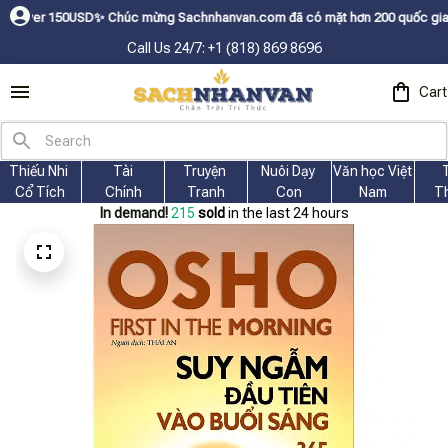
húc mừng Sachnhanvan.com đã có mặt hơn 200 quốc gia như Mỹ, Canada, Úc
Call Us 24/7: +1 (818) 869 8696
Cart
Thiếu Nhi 
Tài
Truyện 
Nuôi Dạy 
Văn học Việt 
Cổ Tích
Chính
Tranh
Con
Nam
T
In demand!
215
sold
in the last 24 hours