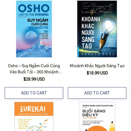
Osho – Suy Ngẫm Cuối Cùng
Khoảnh Khắc Người Sáng Tạo
Vào Buổi Tối – 365 Khoảnh
$18.99 USD
Khắc Tâm Thiền Cho Đêm Tỉnh
$28.99 USD
Thức (Tái Bản 2022)
ADD TO CART
ADD TO CART