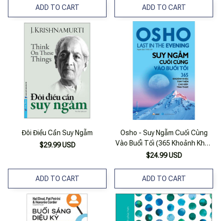
ADD TO CART
ADD TO CART
Đôi Điều Cần Suy Ngẫm
Osho - Suy Ngẫm Cuối Cùng
Vào Buổi Tối (365 Khoảnh Khắc
$29.99 USD
Tâm Thiền Cho Đêm Tỉnh
$24.99 USD
Thức) - Tái Bản
ADD TO CART
ADD TO CART