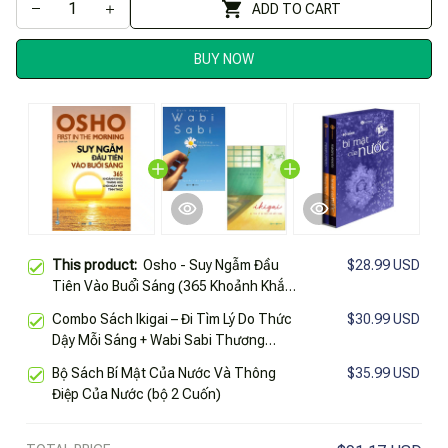
ADD TO CART
BUY NOW
This product:
Osho - Suy Ngẫm Đầu
$28.99 USD
Tiên Vào Buổi Sáng (365 Khoảnh Khắc
Thăng Hoa Cho Ngày Mới Tỉnh Thức)
Combo Sách Ikigai – Đi Tìm Lý Do Thức
$30.99 USD
Dậy Mỗi Sáng + Wabi Sabi Thương
Những Điều Không Hoàn Hảo (Bộ 2
Bộ Sách Bí Mật Của Nước Và Thông
$35.99 USD
Cuốn)
Điệp Của Nước (bộ 2 Cuốn)