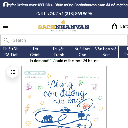
 Orders over 150USDㅤ✨
Chúc mừng Sachnhanvan.com đã có mặt hơn 200 quốc g
Call Us 24/7: +1 (818) 869 8696
Cart
Thiếu Nhi 
Tài
Truyện 
Nuôi Dạy 
Văn học Việt 
Cổ Tích
Chính
Tranh
Con
Nam
T
In demand!
18
sold
in the last 24 hours