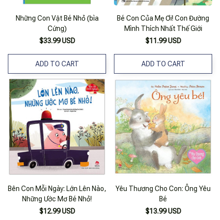
Những Con Vật Bé Nhỏ (bìa
Bé Con Của Mẹ Ơi! Con Đường
Cứng)
Mình Thích Nhất Thế Giới
$33.99 USD
$11.99 USD
ADD TO CART
ADD TO CART
Bên Con Mỗi Ngày: Lớn Lên Nào,
Yêu Thương Cho Con: Ông Yêu
Những Ước Mơ Bé Nhỏ!
Bé
$12.99 USD
$13.99 USD