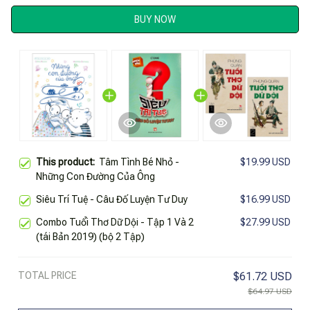
BUY NOW
This product:
Tâm Tình Bé Nhỏ -
$19.99 USD
Những Con Đường Của Ông
Siêu Trí Tuệ - Câu Đố Luyện Tư Duy
$16.99 USD
Combo Tuổi Thơ Dữ Dội - Tập 1 Và 2
$27.99 USD
(tái Bản 2019) (bộ 2 Tập)
TOTAL PRICE
$61.72 USD
$64.97 USD