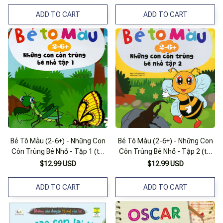
ADD TO CART
ADD TO CART
Bé Tô Màu (2-6+) - Những Con
Bé Tô Màu (2-6+) - Những Con
Côn Trùng Bé Nhỏ - Tập 1 (tái
Côn Trùng Bé Nhỏ - Tập 2 (tái
Bản 2017)
Bản 2017)
$12.99 USD
$12.99 USD
ADD TO CART
ADD TO CART