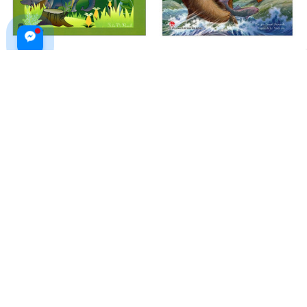
Bé Tập Kể Chuyện - Tình Mẹ
Những Lời Yêu Thương Của Con
Con
Trẻ Dành Tặng Các Ông - Vì
Sao Tớ Yêu Ông (tái Bản 2019)
$10.99 USD
$12.99 USD
ADD TO CART
ADD TO CART
Gửi Con Bé Bỏng: Con Gái Của
Thế Giới Khủng Long – Những