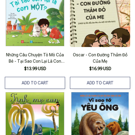
Những Câu Chuyện Tò Mò Của
Oscar - Con Đường Thảm Đỏ
Bé - Tại Sao Con Lại Là Con
Của Mẹ
Một?
$13.99 USD
$16.99 USD
ADD TO CART
ADD TO CART