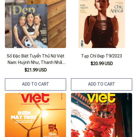
Số Đặc Biệt Tuyển Thủ Nữ Việt
Tạp Chí Đẹp T9/2023
Nam: Huỳnh Như, Thanh Nhã,
$20.99 USD
Hoàng Loan (Tháng 6/2023)
$21.99 USD
Tạp Chí Đẹp 275 - Wonder
Women – Nhiều Tác Giả – Bìa
ADD TO CART
ADD TO CART
Mềm In Màu