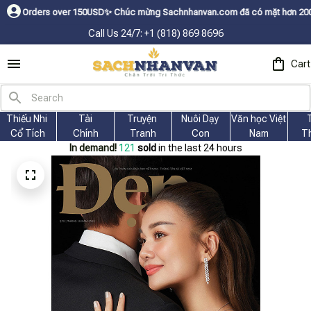
SDㅤ✨
Chúc mừng Sachnhanvan.com đã có mặt hơn 200 quốc gia như Mỹ, Canada
Call Us 24/7: +1 (818) 869 8696
Cart
Thiếu Nhi 
Tài
Truyện 
Nuôi Dạy 
Văn học Việt 
Cổ Tích
Chính
Tranh
Con
Nam
T
In demand!
122
sold
in the last 24 hours