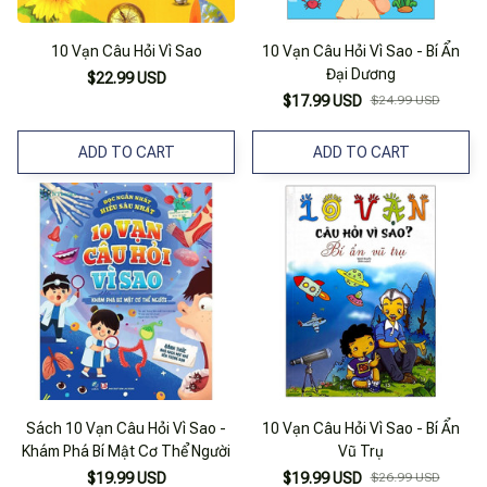
10 Vạn Câu Hỏi Vì Sao
10 Vạn Câu Hỏi Vì Sao - Bí Ẩn
Đại Dương
$22.99 USD
$17.99 USD
$24.99 USD
ADD TO CART
ADD TO CART
Sách 10 Vạn Câu Hỏi Vì Sao -
10 Vạn Câu Hỏi Vì Sao - Bí Ẩn
Khám Phá Bí Mật Cơ Thể Người
Vũ Trụ
$19.99 USD
$19.99 USD
$26.99 USD