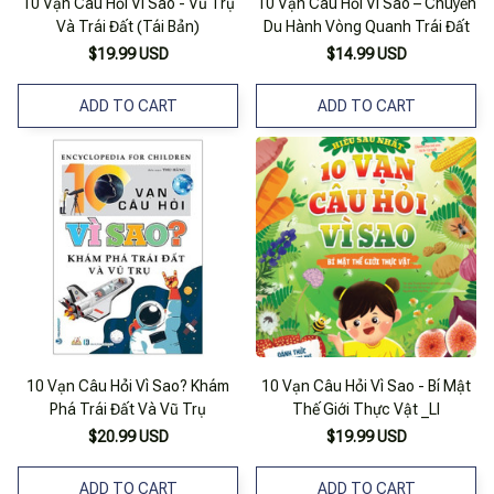
10 Vạn Câu Hỏi Vì Sao - Vũ Trụ
10 Vạn Câu Hỏi Vì Sao – Chuyến
Và Trái Đất (Tái Bản)
Du Hành Vòng Quanh Trái Đất
$19.99 USD
$14.99 USD
ADD TO CART
ADD TO CART
10 Vạn Câu Hỏi Vì Sao? Khám
10 Vạn Câu Hỏi Vì Sao - Bí Mật
Phá Trái Đất Và Vũ Trụ
Thế Giới Thực Vật _Ll
$20.99 USD
$19.99 USD
ADD TO CART
ADD TO CART