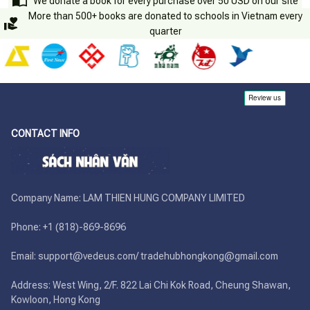
We donate a book for every purchase over 50 USD on our site
More than 500+ books are donated to schools in Vietnam every
quarter
CONTACT INFO
Company Name: LAM THIEN HUNG COMPANY LIMITED

Phone: +1 (818)-869-8696 

Email: support@vedeus.com/ tradehubhongkong@gmail.com

Address: West Wing, 2/F. 822 Lai Chi Kok Road, Cheung Shawan, 
Kowloon, Hong Kong
