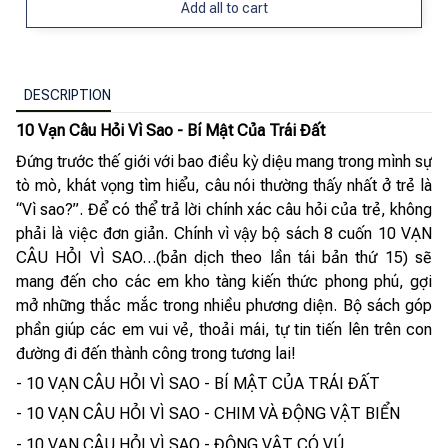
Add all to cart
DESCRIPTION
10 Vạn Câu Hỏi Vì Sao - Bí Mật Của Trái Đất
Đứng trước thế giới với bao điều kỳ diệu mang trong mình sự
tò mò, khát vọng tìm hiểu, câu nói thường thấy nhất ở trẻ là
“Vì sao?”. Để có thể trả lời chính xác câu hỏi của trẻ, không
phải là việc đơn giản. Chính vì vậy bộ sách 8 cuốn 10 VẠN
CÂU HỎI VÌ SAO…(bản dịch theo lần tái bản thứ 15) sẽ
mang đến cho các em kho tàng kiến thức phong phú, gợi
mở những thắc mắc trong nhiều phương diện. Bộ sách góp
phần giúp các em vui vẻ, thoải mái, tự tin tiến lên trên con
đường đi đến thành công trong tương lai!
- 10 VẠN CÂU HỎI VÌ SAO - BÍ MẬT CỦA TRÁI ĐẤT
- 10 VẠN CÂU HỎI VÌ SAO - CHIM VÀ ĐỘNG VẬT BIỂN
- 10 VẠN CÂU HỎI VÌ SAO - ĐỘNG VẬT CÓ VÚ