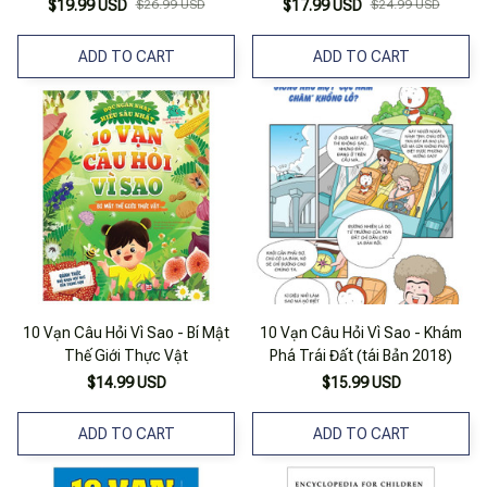
$19.99 USD
$26.99 USD
$17.99 USD
$24.99 USD
ADD TO CART
ADD TO CART
10 Vạn Câu Hỏi Vì Sao - Bí Mật
10 Vạn Câu Hỏi Vì Sao - Khám
Thế Giới Thực Vật
Phá Trái Đất (tái Bản 2018)
$14.99 USD
$15.99 USD
ADD TO CART
ADD TO CART