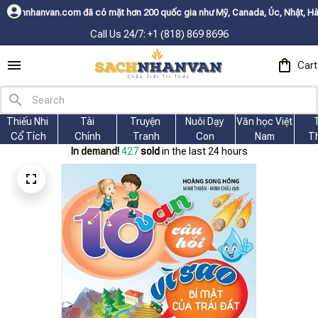
có mặt hơn 200 quốc gia như Mỹ, Canada, Úc, Nhật, Hàn, và các nước Châ
Call Us 24/7: +1 (818) 869 8696
Cart
Thiếu Nhi 
Tài
Truyện 
Nuôi Dạy 
Văn học Việt 
Cổ Tích
Chính
Tranh
Con
Nam
T
In demand!
427
sold
in the last 24 hours