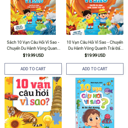
Sách 10 Vạn Câu Hỏi Vì Sao -
10 Vạn Câu Hỏi Vì Sao - Chuyến
Chuyến Du Hành Vòng Quanh
Du Hành Vòng Quanh Trái Đất
Trái Đất
_Ll
$19.99 USD
$19.99 USD
ADD TO CART
ADD TO CART