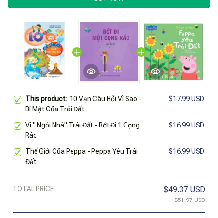
This product:
10 Vạn Câu Hỏi Vì Sao -
$17.99 USD
Bí Mật Của Trái Đất
Vì " Ngôi Nhà" Trái Đất - Bớt Đi 1 Cọng
$16.99 USD
Rác
Thế Giới Của Peppa - Peppa Yêu Trái
$16.99 USD
Đất
TOTAL PRICE
$49.37 USD
$51.97 USD