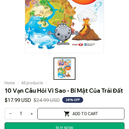
Home
All products
10 Vạn Câu Hỏi Vì Sao - Bí Mật Của Trái Đất
$17.99 USD
$24.99 USD
28% OFF
ADD TO CART
BUY NOW