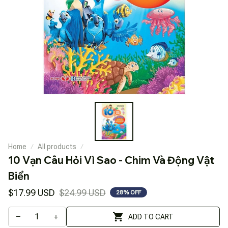
Home
All products
10 Vạn Câu Hỏi Vì Sao - Chim Và Động Vật 
Biển
$17.99 USD
$24.99 USD
28% OFF
ADD TO CART