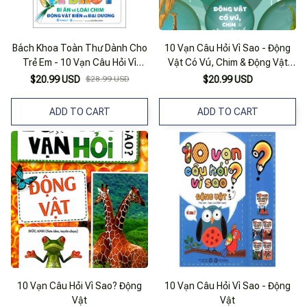
Bách Khoa Toàn Thư Dành Cho
10 Vạn Câu Hỏi Vì Sao - Động
Trẻ Em - 10 Vạn Câu Hỏi Vì
Vật Có Vú, Chim & Động Vật
Sao? - Bí Ẩn Về Loài Chim, Động
Biển
$20.99 USD
$28.99 USD
$20.99 USD
Vật Dưới Biển Và Đại Dương (Tái
Bản 2025)
ADD TO CART
ADD TO CART
10 Vạn Câu Hỏi Vì Sao? Động
10 Vạn Câu Hỏi Vì Sao - Động
Vật
Vật