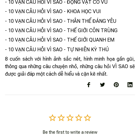
- 10 VẠN CÂU HỎI VÌ SAO - ĐỘNG VẬT CÓ VÚ
- 10 VẠN CÂU HỎI VÌ SAO - KHOA HỌC VUI
- 10 VẠN CÂU HỎI VÌ SAO - THÂN THỂ ĐÁNG YÊU
- 10 VẠN CÂU HỎI VÌ SAO - THẾ GIỚI CÔN TRÙNG
- 10 VẠN CÂU HỎI VÌ SAO - THẾ GIỚI QUANH EM
- 10 VẠN CÂU HỎI VÌ SAO - TỰ NHIÊN KỲ THÚ
8 cuốn sách với hình ảnh sắc nét, hình minh họa gần gũi,
thông qua những câu chuyện nhỏ, những câu hỏi VÌ SAO sẽ
được giải đáp một cách dễ hiểu và cặn kẽ nhất.
Be the first to write a review