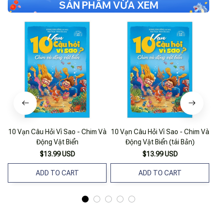
SẢN PHẨM VỪA XEM
10 Vạn Câu Hỏi Vì Sao - Chim Và
10 Vạn Câu Hỏi Vì Sao - Chim Và
1
Động Vật Biển
Động Vật Biển (tái Bản)
$13.99 USD
$13.99 USD
ADD TO CART
ADD TO CART