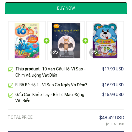
BUY NOW
This product:
10 Vạn Câu Hỏi Vì Sao -
$17.99 USD
Chim Và Động Vật Biển
Bi Bô Bé Hỏi? - Vì Sao Có Ngày Và Đêm?
$16.99 USD
Gấu Con Khéo Tay - Bé Tô Màu: Động
$15.99 USD
Vật Biển
TOTAL PRICE
$48.42 USD
$50.97 USD