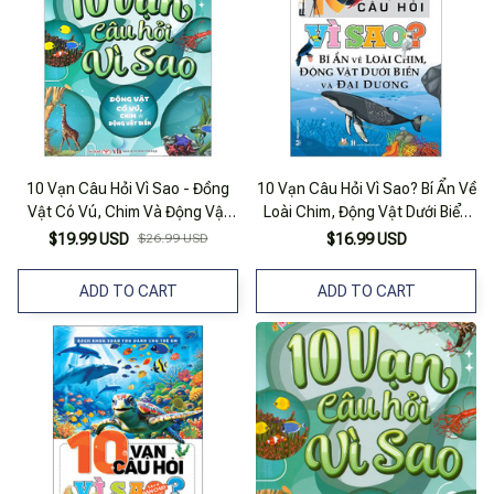
10 Vạn Câu Hỏi Vì Sao - Đồng
10 Vạn Câu Hỏi Vì Sao? Bí Ẩn Về
Vật Có Vú, Chim Và Động Vật
Loài Chim, Động Vật Dưới Biển
Biển
Và Đại Dương
$19.99 USD
$26.99 USD
$16.99 USD
ADD TO CART
ADD TO CART