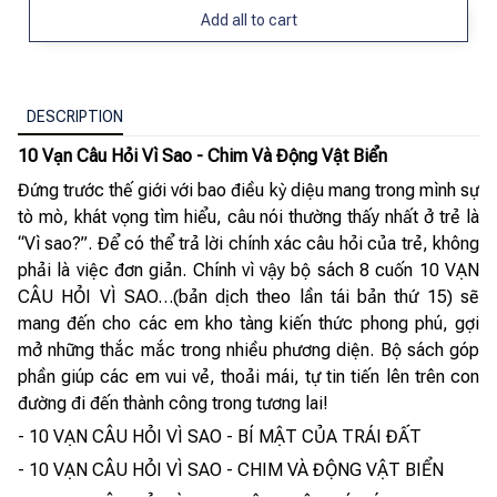
Add all to cart
DESCRIPTION
10 Vạn Câu Hỏi Vì Sao - Chim Và Động Vật Biển
Đứng trước thế giới với bao điều kỳ diệu mang trong mình sự
tò mò, khát vọng tìm hiểu, câu nói thường thấy nhất ở trẻ là
“Vì sao?”. Để có thể trả lời chính xác câu hỏi của trẻ, không
phải là việc đơn giản. Chính vì vậy bộ sách 8 cuốn 10 VẠN
CÂU HỎI VÌ SAO…(bản dịch theo lần tái bản thứ 15) sẽ
mang đến cho các em kho tàng kiến thức phong phú, gợi
mở những thắc mắc trong nhiều phương diện. Bộ sách góp
phần giúp các em vui vẻ, thoải mái, tự tin tiến lên trên con
đường đi đến thành công trong tương lai!
- 10 VẠN CÂU HỎI VÌ SAO - BÍ MẬT CỦA TRÁI ĐẤT
- 10 VẠN CÂU HỎI VÌ SAO - CHIM VÀ ĐỘNG VẬT BIỂN