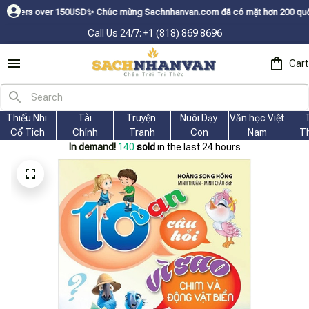
0USDㅤ✨
Chúc mừng Sachnhanvan.com đã có mặt hơn 200 quốc gia như Mỹ, Cana
Call Us 24/7: +1 (818) 869 8696
Cart
Thiếu Nhi 
Tài
Truyện 
Nuôi Dạy 
Văn học Việt 
Cổ Tích
Chính
Tranh
Con
Nam
T
In demand!
140
sold
in the last 24 hours