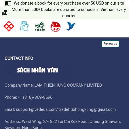
We donate a book for every purchase over 50 USD on our site
More than 500+ books are donated to schools in Vietnam every
quarter
CONTACT INFO
Company Name: LAM THIEN HUNG COMPANY LIMITED

Phone: +1 (818)-869-8696 

Email: support@vedeus.com/ tradehubhongkong@gmail.com

Address: West Wing, 2/F. 822 Lai Chi Kok Road, Cheung Shawan, 
Kowloon, Hong Kong
