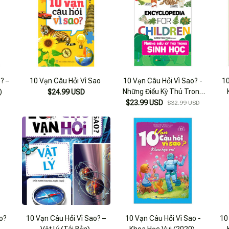
? –
10 Vạn Câu Hỏi Vì Sao
10 Vạn Câu Hỏi Vì Sao? -
10
)
Những Điều Kỳ Thú Trong
$24.99 USD
Sinh Học
$23.99 USD
$32.99 USD
o?
10 Vạn Câu Hỏi Vì Sao? –
10 Vạn Câu Hỏi Vì Sao -
10
Vật Lý (Tái Bản)
Khoa Học Vui (2020)