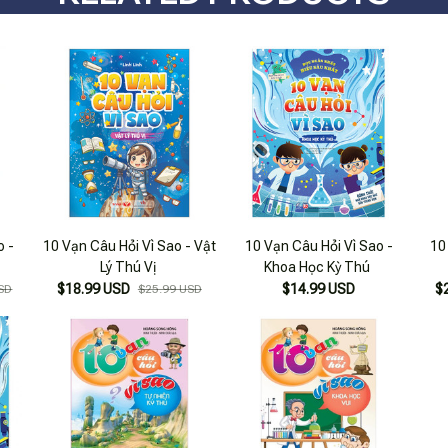
o -
10 Vạn Câu Hỏi Vì Sao - Vật
10 Vạn Câu Hỏi Vì Sao -
10
Lý Thú Vị
Khoa Học Kỳ Thú
$18.99 USD
$14.99 USD
$
SD
$25.99 USD