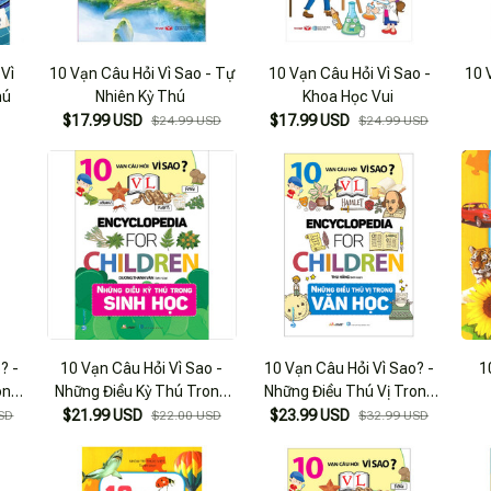
 Vì
10 Vạn Câu Hỏi Vì Sao - Tự
10 Vạn Câu Hỏi Vì Sao -
10 
hú
Nhiên Kỳ Thú
Khoa Học Vui
$17.99 USD
$17.99 USD
$24.99 USD
$24.99 USD
? -
10 Vạn Câu Hỏi Vì Sao -
10 Vạn Câu Hỏi Vì Sao? -
1
ong
Những Điều Kỳ Thú Trong
Những Điều Thú Vị Trong
Sinh Học
Văn Học
$21.99 USD
$23.99 USD
SD
$22.00 USD
$32.99 USD