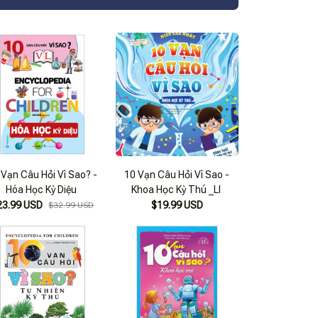
 Vạn Câu Hỏi Vì Sao? -
10 Vạn Câu Hỏi Vì Sao -
Hóa Học Kỳ Diệu
Khoa Học Kỳ Thú _Ll
23.99 USD
$19.99 USD
$32.99 USD