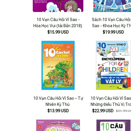
10 Vạn Câu Hỏi Vì Sao -
Sách 10 Vạn Câu Hỏi
Hóa Học Vui (tái Bản 2018)
Sao - Khoa Học Kỳ T
$15.99 USD
$19.99 USD
10 Vạn Câu Hỏi Vì Sao – Tự
10 Vạn Câu Hỏi Vì Sao
Nhiên Kỳ Thú
Những Điều Thú Vị Tr
Vật Lý
$13.99 USD
$22.99 USD
$31.99 U