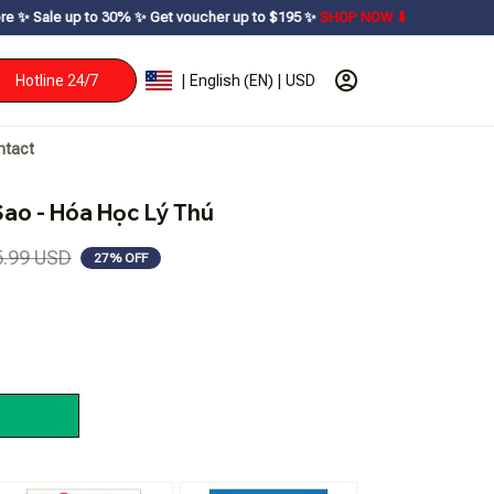
30% ㅤ✨ㅤ Get voucher up to $195ㅤ ✨ㅤ
SHOP NOW ⬇
Hotline 24/7
| English (EN) | USD
ntact
Sao - Hóa Học Lý Thú
5.99 USD
27% OFF