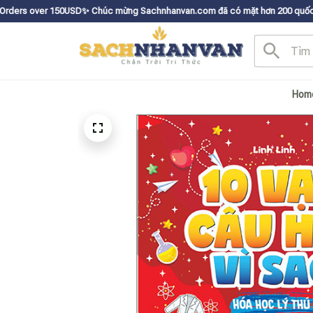
0USDㅤ✨
Chúc mừng Sachnhanvan.com đã có mặt hơn 200 quốc gia như Mỹ, Can
Hom