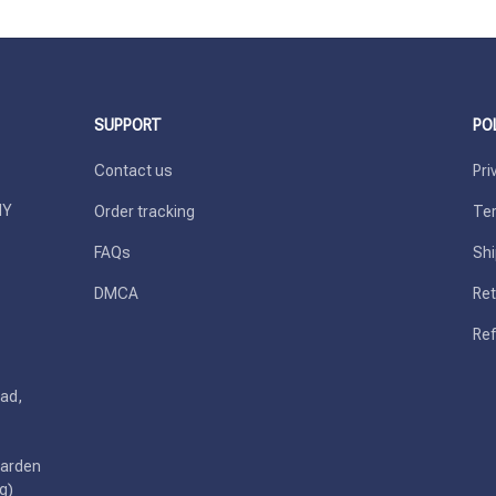
SUPPORT
PO
Contact us
Pri
Y 
Order tracking
Ter
FAQs
Shi
DMCA
Ret
Ref
ad, 
arden 
g)