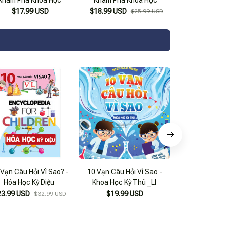
$17.99 USD
$18.99 USD
$25.99 USD
Vạn Câu Hỏi Vì Sao? -
10 Vạn Câu Hỏi Vì Sao -
Sách 10 Vạn Câu
Hóa Học Kỳ Diệu
Khoa Học Kỳ Thú _Ll
- Khoa Học
23.99 USD
$19.99 USD
$19.99
$32.99 USD