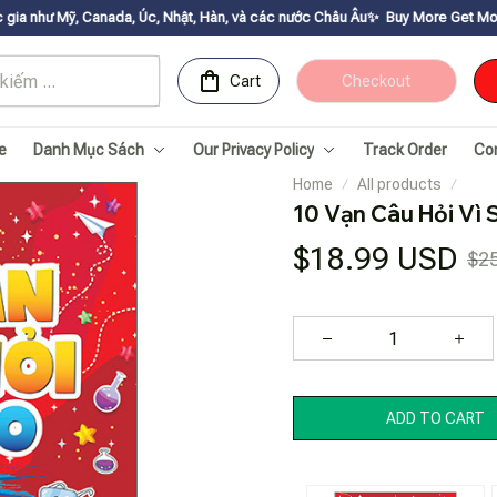
ada, Úc, Nhật, Hàn, và các nước Châu Âu✨
Buy More Get Moreㅤ ✨ㅤ Sale up to 
Cart
Checkout
e
Danh Mục Sách
Our Privacy Policy
Track Order
Co
Home
All products
10 Vạn Câu Hỏi Vì 
$18.99 USD
$2
ADD TO CART