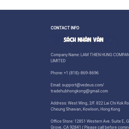
CONTACT INFO
Company Name: LAM THIEN HUNG COMPAN
LIMITED

Phone: +1 (818)-869-8696 

Email: support@vedeus.com/ 
tradehubhongkong@gmail.com

Address: West Wing, 2/F. 822 Lai Chi Kok Ro
Cheung Shawan, Kowloon, Hong Kong

Office Store: 12851 Western Ave. Suite E, G
Grove, CA 92841 ( Please call before comin