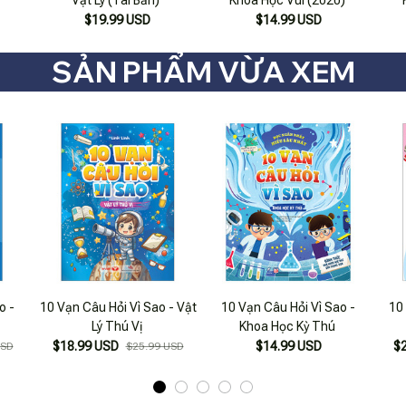
$19.99 USD
$14.99 USD
SẢN PHẨM VỪA XEM
o -
10 Vạn Câu Hỏi Vì Sao - Vật
10 Vạn Câu Hỏi Vì Sao -
10 
Lý Thú Vị
Khoa Học Kỳ Thú
$18.99 USD
$14.99 USD
$
USD
$25.99 USD