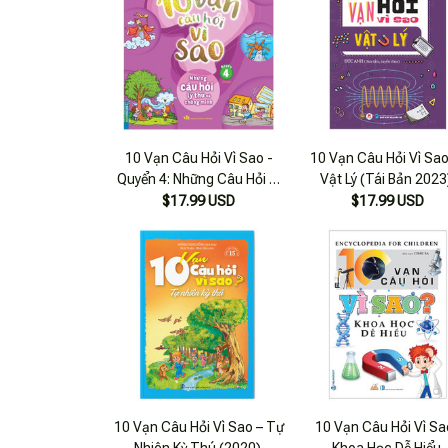
10 Vạn Câu Hỏi Vì Sao -
10 Vạn Câu Hỏi Vì Sao
Quyển 4: Những Câu Hỏi Lý
Vật Lý (Tái Bản 2023
Thú Và Thông Minh (tái
$17.99 USD
$17.99 USD
Bản)
10 Vạn Câu Hỏi Vì Sao – Tự
10 Vạn Câu Hỏi Vì Sa
Nhiên Kỳ Thú (2020)
Khoa Học Dễ Hiểu