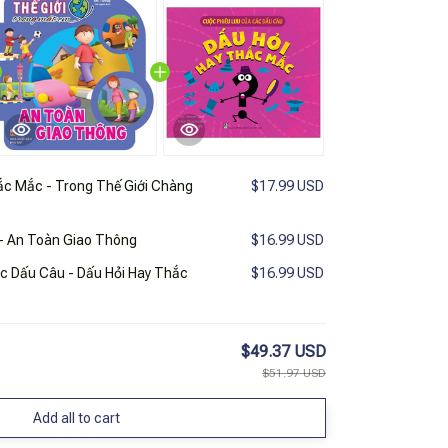
c Mắc - Trong Thế Giới Chàng
$17.99 USD
 - An Toàn Giao Thông
$16.99 USD
c Dấu Câu - Dấu Hỏi Hay Thắc
$16.99 USD
$49.37 USD
$51.97 USD
Add all to cart