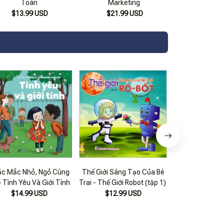
Toàn
Marketing
$13.99 USD
$21.99 USD
c Mắc Nhỏ, Ngỏ Cùng
Thế Giới Sáng Tạo Của Bé
Giải Mã Thế Gi
 Tình Yêu Và Giới Tính
Trai - Thế Giới Robot (tập 1)
$20.99
$14.99 USD
$12.99 USD