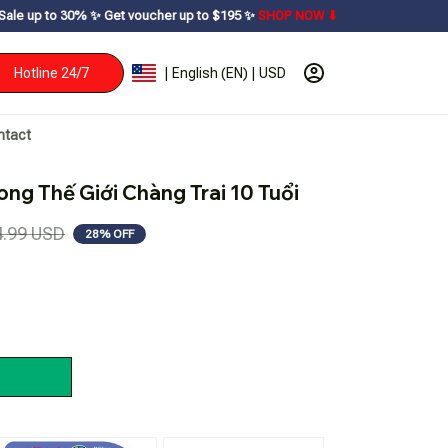
 Get voucher up to $195ㅤ ✨ㅤ
SHOP NOW ⬇
Hotline 24/7
| English (EN) | USD
ntact
ong Thế Giới Chàng Trai 10 Tuổi
4.99 USD
28% OFF