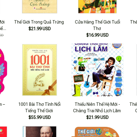
Mới
Thế Giới Trong Quả Trứng
Cửa Hàng Thế Giới Tuổi
Thế
iều
Thơ
$21.99 USD
(Tái
$16.99 USD
SD
m –
1001 Bài Thơ Tình Nổi
Thiếu Niên Thế Hệ Mới -
Thế
Tiếng Thế Giới
Chàng Trai Nhỏ Lịch Lãm
Thẳ
$55.99 USD
$21.99 USD