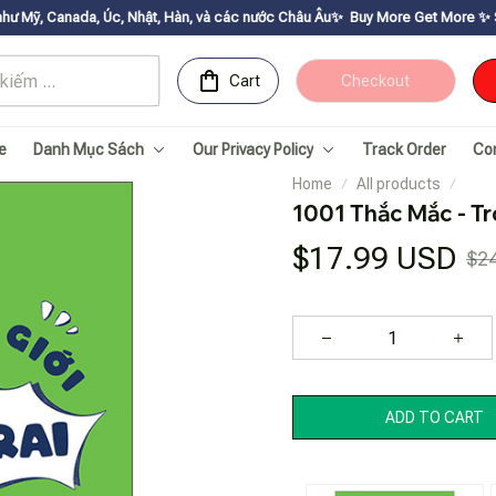
, Nhật, Hàn, và các nước Châu Âu✨
Buy More Get Moreㅤ ✨ㅤ Sale up to 30% ㅤ✨ㅤ
Cart
Checkout
e
Danh Mục Sách
Our Privacy Policy
Track Order
Co
Home
All products
1001 Thắc Mắc - Tr
$17.99 USD
$2
ADD TO CART