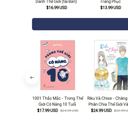
Danh Thế Giới (tái Bản)
Trang Phục
$16.99 USD
$13.99 USD
1001 Thắc Mắc - Trong Thế
Riku Và Chise - Chàng
Giới Cô Nàng 10 Tuổi
Phân Chia Thế Giới V
Gái Trong Biệt Thự
$17.99 USD
$24.99 USD
$24.99 USD
$33.99 