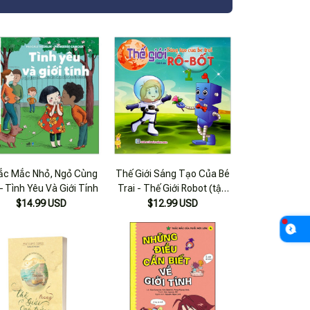
ắc Mắc Nhỏ, Ngỏ Cùng
Thế Giới Sáng Tạo Của Bé
– Tình Yêu Và Giới Tính
Trai - Thế Giới Robot (tập
1)
$14.99 USD
$12.99 USD