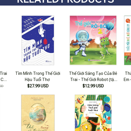
Trai
Tìm Mình Trong Thế Giới
Thế Giới Sáng Tạo Của Bé
Th
 Cô
Hậu Tuổi Thơ
Trai - Thế Giới Robot (tập
Em 
2)
$27.99 USD
$12.99 USD
SD