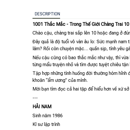
DESCRIPTION
1001 Thắc Mắc - Trong Thế Giới Chàng Trai 10
Chào cậu, chàng trai sắp lên 10 hoặc đang ở đúng
Đây quả là độ tuổi vô vàn âu lo: Sức mạnh nam t
lãm? Rồi còn chuyện mặc… quần sịp, tình yêu gà
Nếu cậu cũng có bao thắc mắc như vậy, thì vừa h
từng mẩu truyện nhỏ và tìm được tuyệt chiêu tận 
Tập hợp những tình huống đời thường hóm hỉnh 
khoăn “ẩm ương” của mình.
Mời bạn tìm đọc cả hai tập để hiểu hơn về xứ s
---
HẢI NAM
Sinh năm 1986
Kĩ sư lập trình