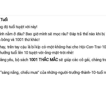
 Tuổi
 độ tuổi tuyệt vời này!
ính nằm ở đâu? Bao giờ mình sẽ mọc râu? Đáp trả thế nào khi bị t
 bông và 1001 thứ khác!
ay, trên tay cậu là bí kíp có-một-không-hai cho Hội-Con-Trai-10
hưởng tuổi lên 10 tuyệt-vời-ông-mặt-trời nhé!
đáng yêu, bộ sách
1001 THẮC MẮC
sẽ giúp các cô gái, chàng tra
ở “sáng nắng, chiều mưa” của những-người-trưởng-thành-10-tuổi 