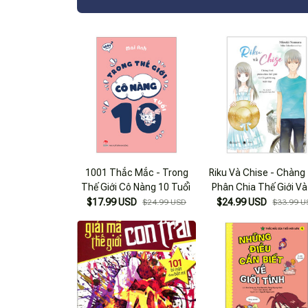
1001 Thắc Mắc - Trong
Riku Và Chise - Chàng 
Thế Giới Cô Nàng 10 Tuổi
Phân Chia Thế Giới Và
Gái Trong Biệt Thự
$17.99 USD
$24.99 USD
$24.99 USD
$33.99 U