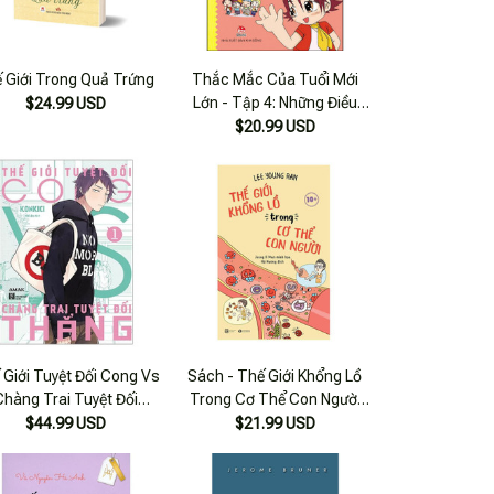
 Giới Trong Quả Trứng
Thắc Mắc Của Tuổi Mới
Lớn - Tập 4: Những Điều
$24.99 USD
Cần Biết Về Giới Tính (Tái
$20.99 USD
Bản 2021)
 Giới Tuyệt Đối Cong Vs
Sách - Thế Giới Khổng Lồ
Chàng Trai Tuyệt Đối
Trong Cơ Thể Con Người
ng (bộ 2 Tập)- Bản Đặc
10+
$44.99 USD
$21.99 USD
Biệt