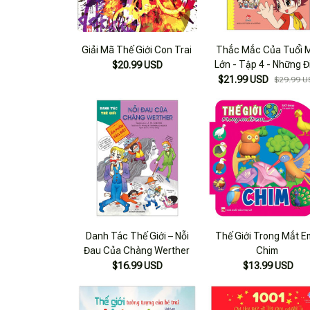
Giải Mã Thế Giới Con Trai
Thắc Mắc Của Tuổi 
Lớn - Tập 4 - Những Đ
$20.99 USD
Cần Biết Về Giới Tính 
$21.99 USD
$29.99 U
Bản 2024)
Danh Tác Thế Giới – Nỗi
Thế Giới Trong Mắt E
Đau Của Chàng Werther
Chim
$16.99 USD
$13.99 USD