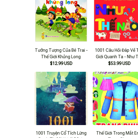
Tưởng Tượng Của Bé Trai -
1001 Câu Hỏi Đáp Về 
Thế Giới Khủng Long
Giới Quanh Ta - Như 
Nào?
$12.99 USD
$53.99 USD
1001 Truyện Cổ Tích Lừng
Thế Giới Trong Mắt E