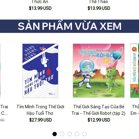
Thức Ăn
Thể Thao
$13.99 USD
$13.99 USD
SẢN PHẨM VỪA XEM
 Trai
Tìm Mình Trong Thế Giới
Thế Giới Sáng Tạo Của Bé
Thắ
à Cô
Hậu Tuổi Thơ
Trai - Thế Giới Robot (tập 2)
Em –
$27.99 USD
$12.99 USD
USD