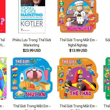
Thế
Phiêu Lưu Trong Thế Giới
Thế Giới Trong Mắt Em -
Số
Thế
Marketing
Nghề Nghiệp
$23.99 USD
$13.99 USD
m -
Thế Giới Trong Mắt Em –
Thế Giới Trong Mắt Em -
Thế