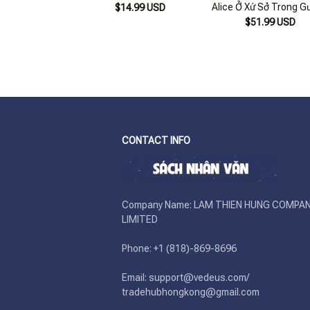
Alice Ở Xứ Sở Trong G
$14.99 USD
(bìa Cứng)
$51.99 USD
CONTACT INFO
Company Name: LAM THIEN HUNG COMPAN
LIMITED

Phone: +1 (818)-869-8696 

Email: support@vedeus.com/ 
tradehubhongkong@gmail.com
