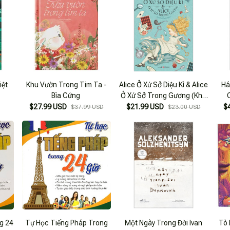
iệt
Khu Vườn Trong Tim Ta -
Alice Ở Xứ Sở Diệu Kì & Alice
Há
Bìa Cứng
Ở Xứ Sở Trong Gương (Khổ
16 X 24 Bìa Xanh)
$27.99 USD
$21.99 USD
$
$37.99 USD
$23.00 USD
g 24
Tự Học Tiếng Pháp Trong
Một Ngày Trong Đời Ivan
Tò 