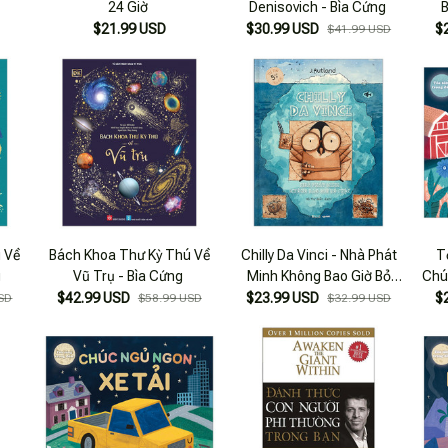
24 Giờ
Denisovich - Bìa Cứng
B
$21.99 USD
$30.99 USD
$
$41.99 USD
 Về
Bách Khoa Thư Kỳ Thú Về
Chilly Da Vinci - Nhà Phát
T
g
Vũ Trụ - Bìa Cứng
Minh Không Bao Giờ Bỏ
Chú
Cuộc - Bìa Cứng
$42.99 USD
$23.99 USD
$
SD
$58.99 USD
$32.99 USD