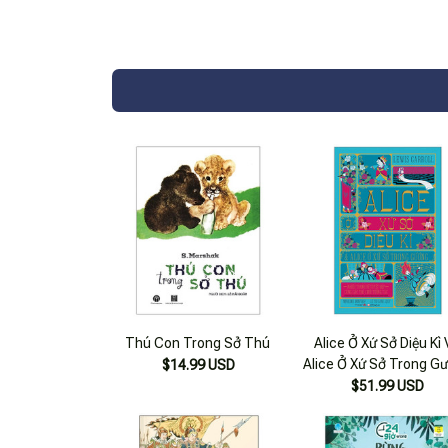
Thú Con Trong Sở Thú
Alice Ở Xứ Sở Diệu Kì
Alice Ở Xứ Sở Trong G
$14.99 USD
(bìa Cứng)
$51.99 USD