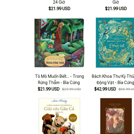
24 Giờ
Giờ
$21.99 USD
$21.99 USD
Tò Mò Muốn Biết... - Trong
Bách Khoa Thư Kỳ Thú
Rừng Thẳm - Bìa Cứng
Động Vật - Bìa Cứn
$21.99 USD
$42.99 USD
$29.99 USD
$58.99 U