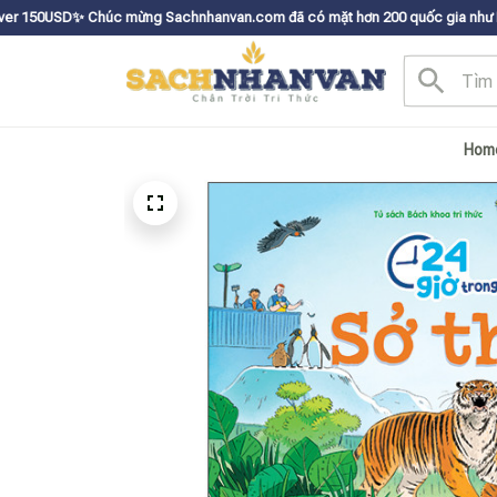
úc mừng Sachnhanvan.com đã có mặt hơn 200 quốc gia như Mỹ, Canada, Úc,
Hom