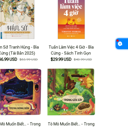
n Sở Tranh Hùng - Bìa
Tuần Làm Việc 4 Giờ - Bìa
Cứng (Tái Bản 2025)
Cứng - Sách Tinh Gọn
46.99 USD
$29.99 USD
$63.99 USD
$40.99 USD
Mò Muốn Biết... - Trong
Tò Mò Muốn Biết... - Trong