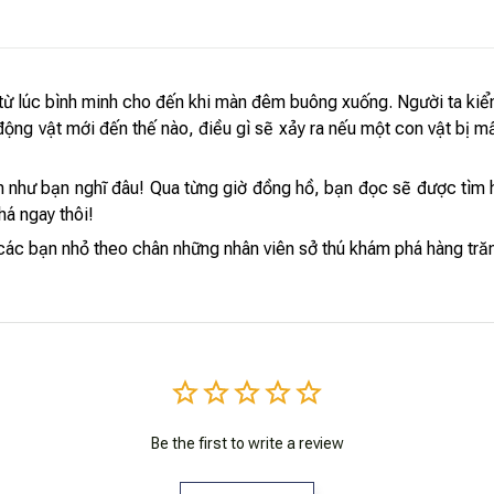
ú từ lúc bình minh cho đến khi màn đêm buông xuống. Người ta kiể
động vật mới đến thế nào, điều gì sẽ xảy ra nếu một con vật bị mấ
n như bạn nghĩ đâu! Qua từng giờ đồng hồ, bạn đọc sẽ được tìm 
á ngay thôi!
các bạn nhỏ theo chân những nhân viên sở thú khám phá hàng trăm
Be the first to write a review