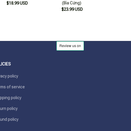
(Bìa Cứng)
Ở Xứ Sở Trong 
$18.99 USD
16 X 24 Bì
$23.99 USD
$21.99 USD
LICIES
vacy policy
ms of service
pping policy
urn policy
und policy