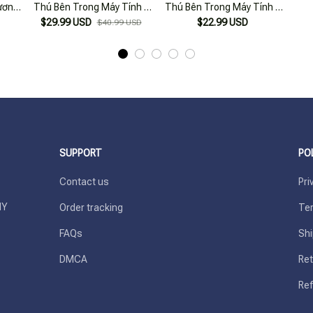
ương
Thú Bên Trong Máy Tính -
Thú Bên Trong Máy Tính -
Bìa Cứng
Bìa Cứng
$29.99 USD
$22.99 USD
$40.99 USD
SUPPORT
PO
Contact us
Pri
Y 
Order tracking
Ter
FAQs
Shi
DMCA
Ret
Ref