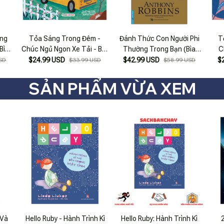
ong
Tỏa Sáng Trong Đêm -
Đánh Thức Con Người Phi
T
Bìa
Chúc Ngủ Ngon Xe Tải - Bìa
Thường Trong Bạn (Bìa
C
Cứng
Cứng)
$24.99 USD
$42.99 USD
$
SD
$33.99 USD
$58.99 USD
SẢN PHẨM VỪA XEM
 Và
Hello Ruby - Hành Trình Kì
Hello Ruby: Hành Trình Kì