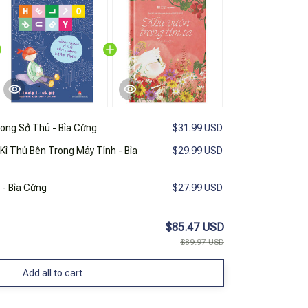
rong Sở Thú - Bìa Cứng
$31.99 USD
 Kì Thú Bên Trong Máy Tính - Bìa
$29.99 USD
 - Bìa Cứng
$27.99 USD
$85.47 USD
$89.97 USD
Add all to cart