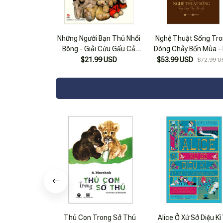
Những Người Bạn Thú Nhồi
Nghệ Thuật Sống Tr
Bông - Giải Cứu Gấu Cả
Dòng Chảy Bốn Mùa - 
(bìa Cứng)
Cứng
$21.99 USD
$53.99 USD
$72.99 U
Thú Con Trong Sở Thú
Alice Ở Xứ Sở Diệu Kì