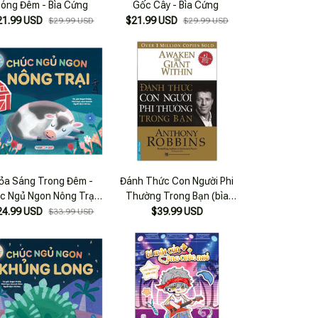
óng Đêm - Bìa Cứng
Gốc Cây - Bìa Cứng
21.99 USD
$21.99 USD
$29.99 USD
$29.99 USD
ỏa Sáng Trong Đêm -
Đánh Thức Con Người Phi
c Ngủ Ngon Nông Trại -
Thường Trong Bạn (bìa
Bìa Cứng
Cứng)
24.99 USD
$39.99 USD
$33.99 USD