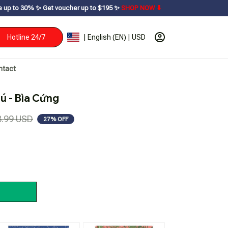
Get voucher up to $195ㅤ ✨ㅤ
SHOP NOW ⬇
Hotline 24/7
| English (EN) | USD
ntact
ú - Bìa Cứng
3.99 USD
27% OFF