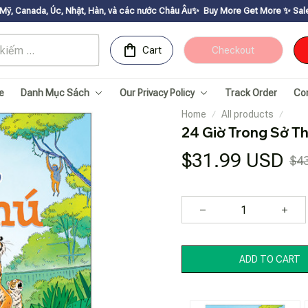
 Nhật, Hàn, và các nước Châu Âu✨
Buy More Get Moreㅤ ✨ㅤ Sale up to 30% ㅤ✨ㅤ 
Cart
Checkout
e
Danh Mục Sách
Our Privacy Policy
Track Order
Co
Home
All products
24 Giờ Trong Sở Th
$31.99 USD
$4
ADD TO CART