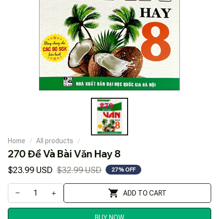
Home
All products
270 Đề Và Bài Văn Hay 8
$23.99 USD
$32.99 USD
27% OFF
ADD TO CART
BUY NOW