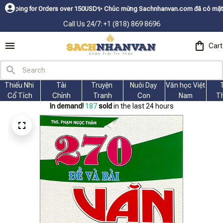
for Orders over 150USDㅤ✨
Chúc mừng Sachnhanvan.com đã có mặt hơn 200 quố
Call Us 24/7: +1 (818) 869 8696
Cart
Thiếu Nhi 
Tài
Truyện 
Nuôi Dạy 
Văn học Việt 
Cổ Tích
Chính
Tranh
Con
Nam
T
In demand!
190
sold
in the last 24 hours