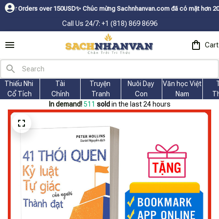
ers over 150USDㅤ✨
Chúc mừng Sachnhanvan.com đã có mặt hơn 200 quốc gia 
Call Us 24/7: +1 (818) 869 8696
Cart
Thiếu Nhi 
Tài
Truyện 
Nuôi Dạy 
Văn học Việt 
Cổ Tích
Chính
Tranh
Con
Nam
T
In demand!
512
sold
in the last 24 hours