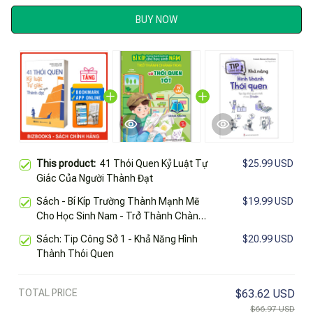
BUY NOW
This product:
41 Thói Quen Kỷ Luật Tự
$25.99 USD
Giác Của Người Thành Đạt
Sách - Bí Kíp Trường Thành Mạnh Mẽ
$19.99 USD
Cho Học Sinh Nam - Trở Thành Chàng
Trai Có Thói Quen Tốt - Tự Lập
Sách: Tip Công Sở 1 - Khả Năng Hình
$20.99 USD
Thành Thói Quen
TOTAL PRICE
$63.62 USD
$66.97 USD