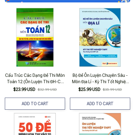
Cấu Trúc Các Dạng Đề Thi Môn
Bộ Đề Ôn Luyện Chuyên Sâu -
Toán 12 (Ôn Luyện Thi ĐH-CĐ
Môn Địa Lí - Kỳ Thi Tốt Nghiệp
2013)
THPT Theo Chương Trình
$23.99 USD
$25.99 USD
$32.99 USD
$35.99 USD
GDPT Mới
ADD TO CART
ADD TO CART