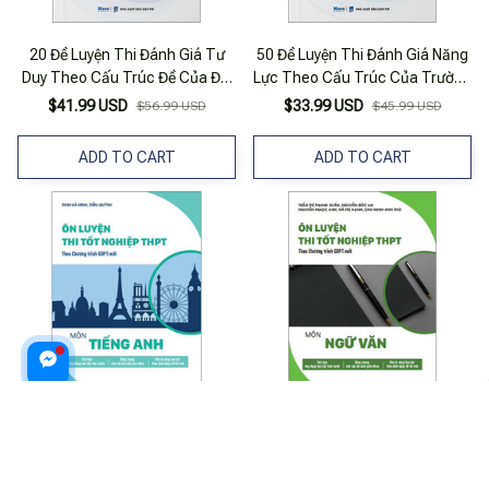
20 Đề Luyện Thi Đánh Giá Tư
50 Đề Luyện Thi Đánh Giá Năng
Duy Theo Cấu Trúc Đề Của Đại
Lực Theo Cấu Trúc Của Trường
Học Bách Khoa Hà Nội - TSA
Đại Học Sư Phạm Hà Nội - Môn
$41.99 USD
$33.99 USD
$56.99 USD
$45.99 USD
Toán
ADD TO CART
ADD TO CART
Ôn Luyện Thi Tốt Nghiệp THPT
Ôn Luyện Thi Tốt Nghiệp THPT
Theo Chương Trình GDPT Mới -
Theo Chương Trình GDPT Mới -
Môn Tiếng Anh
Môn Ngữ Văn
$25.99 USD
$24.99 USD
$35.99 USD
$33.99 USD