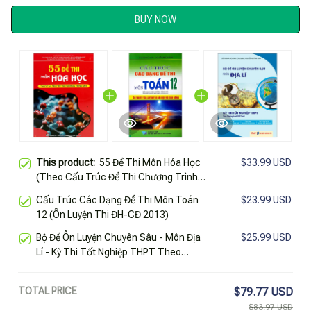
BUY NOW
This product:
55 Đề Thi Môn Hóa Học
$33.99 USD
(Theo Cấu Trúc Đề Thi Chương Trình
Mới)
Cấu Trúc Các Dạng Đề Thi Môn Toán
$23.99 USD
12 (Ôn Luyện Thi ĐH-CĐ 2013)
Bộ Đề Ôn Luyện Chuyên Sâu - Môn Địa
$25.99 USD
Lí - Kỳ Thi Tốt Nghiệp THPT Theo
Chương Trình GDPT Mới
TOTAL PRICE
$79.77 USD
$83.97 USD