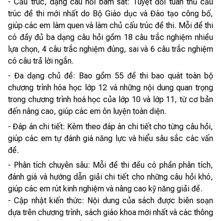
- Cấu trúc, dạng câu hỏi bám sát: Tuyệt đối tuân thủ cấu
trúc đề thi mới nhất do Bộ Giáo dục và Đào tạo công bố,
giúp các em làm quen và làm chủ cấu trúc đề thi. Mỗi đề thi
có đầy đủ ba dạng câu hỏi gồm 18 câu trắc nghiệm nhiều
lựa chọn, 4 câu trắc nghiệm đúng, sai và 6 câu trắc nghiệm
có câu trả lời ngắn.
- Đa dạng chủ đề: Bao gồm 55 đề thi bao quát toàn bộ
chương trình hóa học lớp 12 và những nội dung quan trọng
trong chương trình hoá học của lớp 10 và lớp 11, từ cơ bản
đến nâng cao, giúp các em ôn luyện toàn diện.
- Đáp án chi tiết: Kèm theo đáp án chi tiết cho từng câu hỏi,
giúp các em tự đánh giá năng lực và hiểu sâu sắc các vấn
đề.
- Phân tích chuyên sâu: Mỗi đề thi đều có phần phân tích,
đánh giá và hướng dẫn giải chi tiết cho những câu hỏi khó,
giúp các em rút kinh nghiệm và nâng cao kỹ năng giải đề.
- Cập nhật kiến thức: Nội dung của sách được biên soạn
dựa trên chương trình, sách giáo khoa mới nhất và các thông