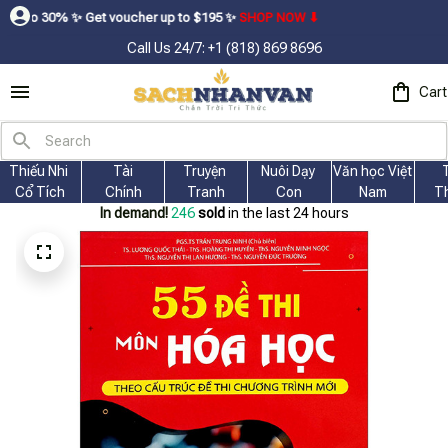
 ㅤ✨ㅤ Get voucher up to $195ㅤ ✨ㅤ
SHOP NOW ⬇
Call Us 24/7: +1 (818) 869 8696
Cart
Thiếu Nhi 
Tài
Truyện 
Nuôi Dạy 
Văn học Việt 
Cổ Tích
Chính
Tranh
Con
Nam
T
In demand!
246
sold
in the last 24 hours