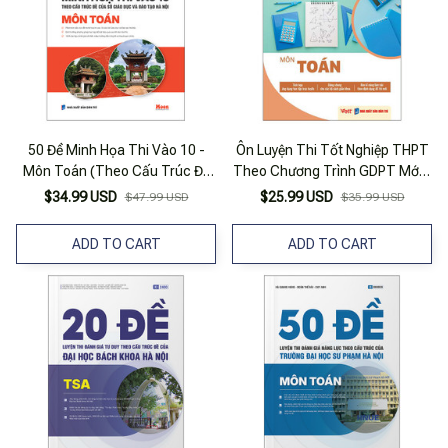
50 Đề Minh Họa Thi Vào 10 -
Ôn Luyện Thi Tốt Nghiệp THPT
Môn Toán (Theo Cấu Trúc Đề
Theo Chương Trình GDPT Mới -
Của Sở Giáo Dục Và Đào Tạo
Môn Toán
$34.99 USD
$25.99 USD
$47.99 USD
$35.99 USD
Hà Nội)
ADD TO CART
ADD TO CART