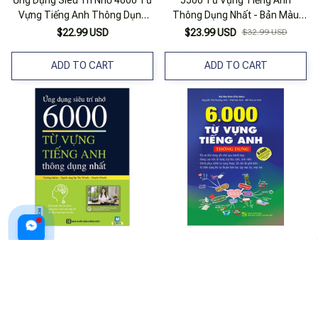
Vựng Tiếng Anh Thông Dụng
Thông Dụng Nhất - Bản Màu
Nhất
(Tái Bản 2025)
$22.99 USD
$23.99 USD
$32.99 USD
ADD TO CART
ADD TO CART
Ứng Dụng Siêu Trí Nhớ 6000 Từ
6000 Từ Vựng Tiếng Anh
Vựng Tiếng Anh Thông Dụng
Thông Dụng
Nhất (Tái Bản 2020)
$33.99 USD
$22.99 USD
ADD TO CART
ADD TO CART