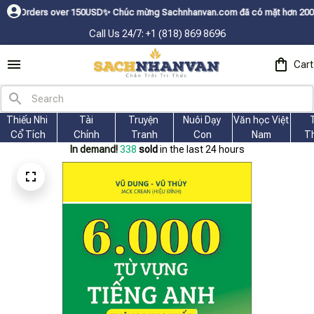
ers over 150USDㅤ✨
Chúc mừng Sachnhanvan.com đã có mặt hơn 200 quốc gia n
Call Us 24/7: +1 (818) 869 8696
Cart
Thiếu Nhi 
Tài
Truyện 
Nuôi Dạy 
Văn học Việt 
Cổ Tích
Chính
Tranh
Con
Nam
T
In demand!
341
sold
in the last 24 hours