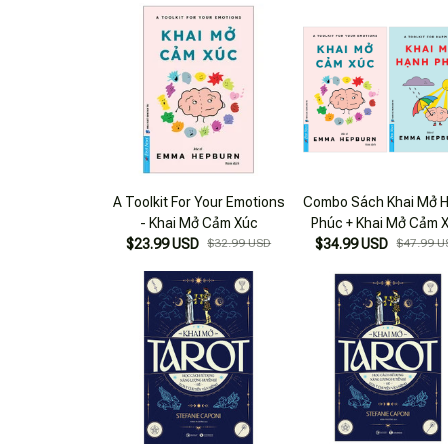
A Toolkit For Your Emotions
Combo Sách Khai Mở 
- Khai Mở Cảm Xúc
Phúc + Khai Mở Cảm 
$23.99 USD
$32.99 USD
$34.99 USD
(Bộ 2 Cuốn)
$47.99 U