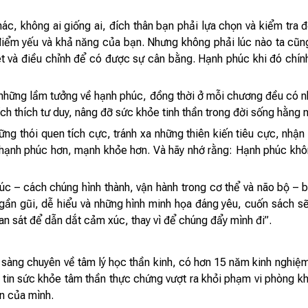
, không ai giống ai, đích thân bạn phải lựa chọn và kiểm tra đ
điểm yếu và khả năng của bạn. Nhưng không phải lúc nào ta cũ
xét và điều chỉnh để có được sự cân bằng. Hạnh phúc khi đó chí
n những lầm tưởng về hạnh phúc, đồng thời ở mỗi chương đều có n
ch thích tư duy, nâng đỡ sức khỏe tinh thần trong đời sống hằng 
g thói quen tích cực, tránh xa những thiên kiến tiêu cực, nhận 
ạnh phúc hơn, mạnh khỏe hơn. Và hãy nhớ rằng: Hạnh phúc khôn
c – cách chúng hình thành, vận hành trong cơ thể và não bộ –
ần gũi, dễ hiểu và những hình minh họa đáng yêu, cuốn sách s
an sát để dẫn dắt cảm xúc, thay vì để chúng đẩy mình đi”.
sàng chuyên về tâm lý học thần kinh, có hơn 15 năm kinh nghiệm 
 tin sức khỏe tâm thần thực chứng vượt ra khỏi phạm vi phòng kh
n của mình.