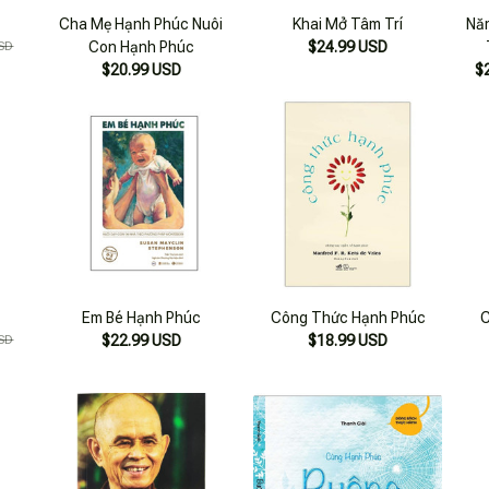
Cha Mẹ Hạnh Phúc Nuôi
Khai Mở Tâm Trí
Nă
SD
Con Hạnh Phúc
$24.99 USD
$20.99 USD
$
Em Bé Hạnh Phúc
Công Thức Hạnh Phúc
C
SD
$22.99 USD
$18.99 USD