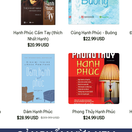
Hạnh Phúc Cầm Tay (thích
Cùng Hạnh Phúc - Buông
Đ
Nhất Hạnh)
$22.99 USD
$20.99 USD
n
Dám Hạnh Phúc
Phong Thủy Hạnh Phúc
H
$28.99 USD
$39.99 USD
$24.99 USD