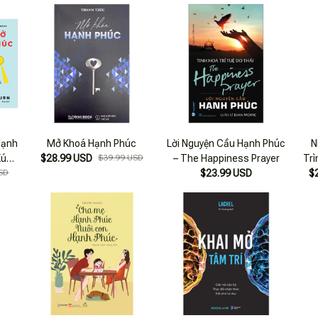
Hạnh
Mở Khoá Hạnh Phúc
Lời Nguyện Cầu Hạnh Phúc
N
Xúc
$28.99 USD
$39.99 USD
– The Happiness Prayer
Tr
SD
$23.99 USD
$