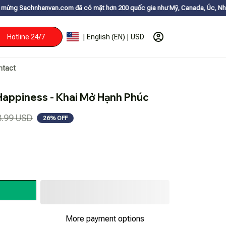
an.com đã có mặt hơn 200 quốc gia như Mỹ, Canada, Úc, Nhật, Hàn, và các
Hotline 24/7
| English (EN) | USD
ntact
 Happiness - Khai Mở Hạnh Phúc
3.99 USD
26% OFF
More payment options