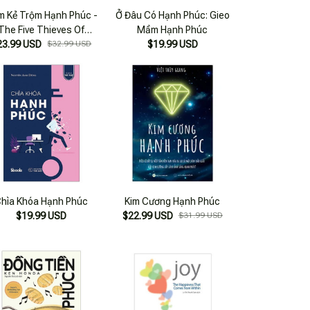
m Kẻ Trộm Hạnh Phúc -
Ở Đâu Có Hạnh Phúc: Gieo
The Five Thieves Of
Mầm Hạnh Phúc
23.99 USD
Happiness
$32.99 USD
$19.99 USD
hìa Khóa Hạnh Phúc
Kim Cương Hạnh Phúc
$19.99 USD
$22.99 USD
$31.99 USD