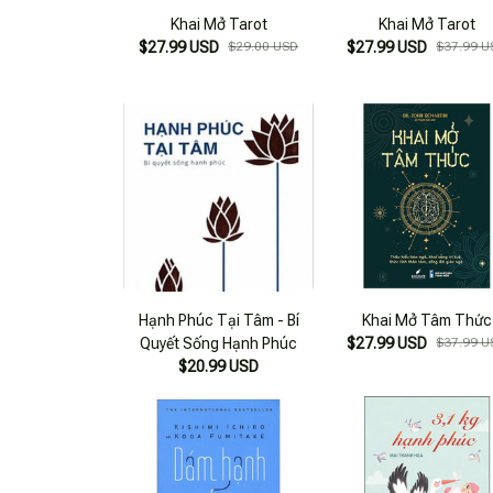
Khai Mở Tarot
Khai Mở Tarot
$27.99 USD
$29.00 USD
$27.99 USD
$37.99 U
Hạnh Phúc Tại Tâm - Bí
Khai Mở Tâm Thức
Quyết Sống Hạnh Phúc
$27.99 USD
$37.99 U
$20.99 USD