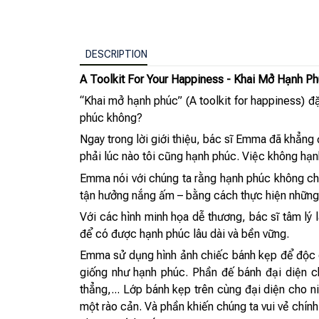
DESCRIPTION
A Toolkit For Your Happiness - Khai Mở Hạnh P
“Khai mở hạnh phúc” (A toolkit for happiness) đặ
phúc không?
Ngay trong lời giới thiệu, bác sĩ Emma đã khẳng
phải lúc nào tôi cũng hạnh phúc. Việc không hạn
Emma nói với chúng ta rằng hạnh phúc không chỉ
tận hưởng nắng ấm – bằng cách thực hiện những 
Với các hình minh họa dễ thương, bác sĩ tâm l
để có được hạnh phúc lâu dài và bền vững.
Emma sử dụng hình ảnh chiếc bánh kẹp để độc g
giống như hạnh phúc. Phần đế bánh đại diện 
thẳng,... Lớp bánh kẹp trên cùng đại diện cho n
một rào cản. Và phần khiến chúng ta vui vẻ chính