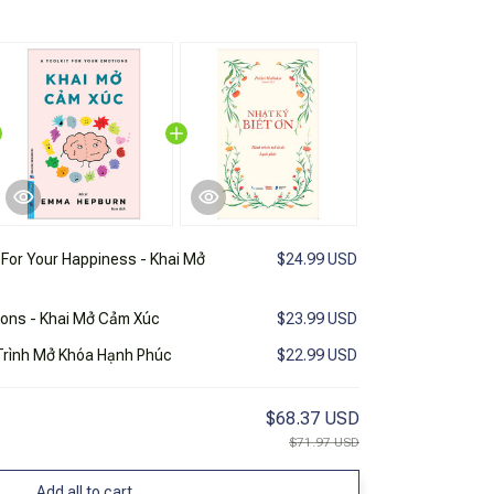
t For Your Happiness - Khai Mở
$24.99 USD
tions - Khai Mở Cảm Xúc
$23.99 USD
 Trình Mở Khóa Hạnh Phúc
$22.99 USD
$68.37 USD
$71.97 USD
Add all to cart