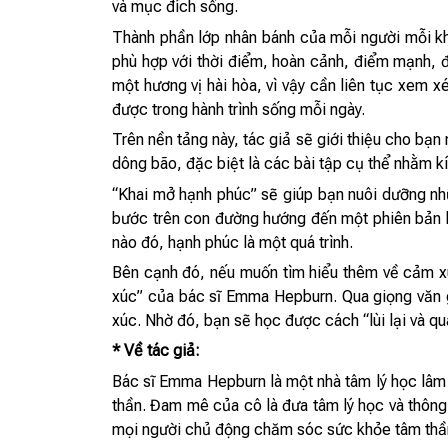
và mục đích sống.
Thành phần lớp nhân bánh của mỗi người mỗi khác
phù hợp với thời điểm, hoàn cảnh, điểm mạnh, 
một hương vị hài hòa, vì vậy cần liên tục xem 
được trong hành trình sống mỗi ngày.
Trên nền tảng này, tác giả sẽ giới thiệu cho bạ
dông bão, đặc biệt là các bài tập cụ thể nhằm kí
“Khai mở hạnh phúc” sẽ giúp bạn nuôi dưỡng nhữn
bước trên con đường hướng đến một phiên bản h
nào đó, hạnh phúc là một quá trình.
Bên cạnh đó, nếu muốn tìm hiểu thêm về cảm xú
xúc” của bác sĩ Emma Hepburn. Qua giọng văn g
xúc. Nhờ đó, bạn sẽ học được cách “lùi lại và qu
* Về tác giả:
Bác sĩ Emma Hepburn là một nhà tâm lý học lâm 
thần. Đam mê của cô là đưa tâm lý học và thông
mọi người chủ động chăm sóc sức khỏe tâm thầ