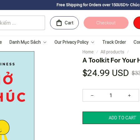
Free Shipping for Orders over 150USDㅤ✨
Chúc mừng Sachnhanv
Cart
Checkout
e
Danh Mục Sách
Our Privacy Policy
Track Order
Co
Home
All products
A Toolkit For Your
$24.99 USD
$3
ADD TO CART