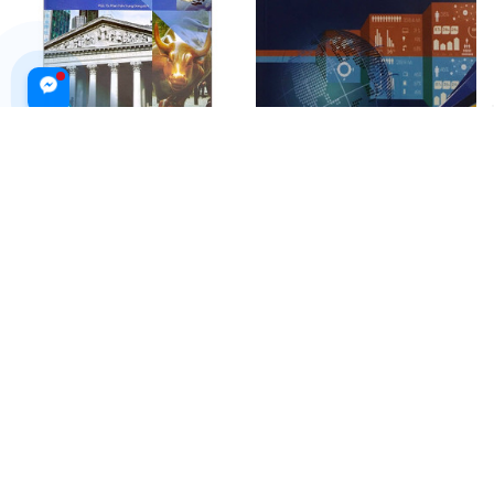
Mishkin - Kinh Tế Học Về Tiền,
Tài Chính Quốc Tế
Ngân Hàng Và Thị Trường Tài
$19.99 USD
Chính
$109.99 USD
ADD TO CART
ADD TO CART