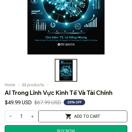
Home
All products
AI Trong Lĩnh Vực Kinh Tế Và Tài Chính
$49.99 USD
$67.99 USD
26% OFF
ADD TO CART
BUY NOW