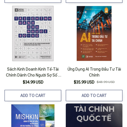
Sách Kinh Doanh Kinh Tế-Tài
Ứng Dụng AI Trong Đầu Tư Tài
Chính Dành Cho Người Sợ Số -
Chính
Thực Sự Hiểu Về Tài Chính
$34.99 USD
$35.99 USD
$48.99 USD
Doanh Nghiệp Trong Giai Đoạn
Sinh Tồn
ADD TO CART
ADD TO CART