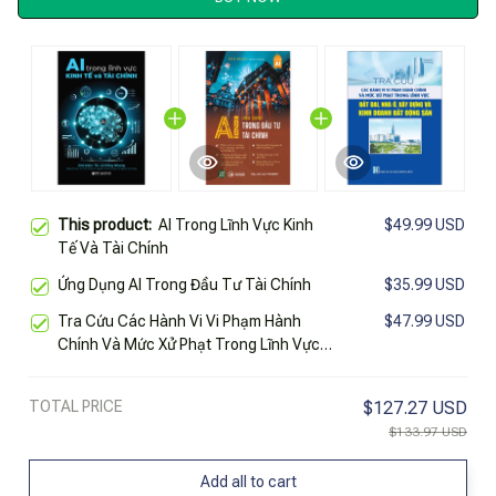
This product:
AI Trong Lĩnh Vực Kinh
$49.99 USD
Tế Và Tài Chính
Ứng Dụng AI Trong Đầu Tư Tài Chính
$35.99 USD
Tra Cứu Các Hành Vi Vi Phạm Hành
$47.99 USD
Chính Và Mức Xử Phạt Trong Lĩnh Vực
Đất Đai, Nhà Ở, Xây Dựng Và Kinh
Doanh Bất Động Sản
TOTAL PRICE
$127.27 USD
$133.97 USD
Add all to cart