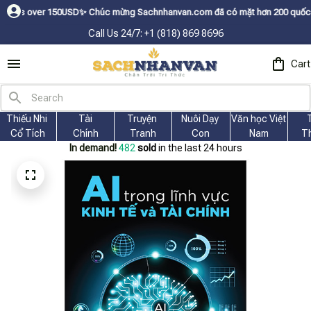
50USDㅤ✨
Chúc mừng Sachnhanvan.com đã có mặt hơn 200 quốc gia như Mỹ, Ca
Call Us 24/7: +1 (818) 869 8696
Cart
Thiếu Nhi 
Tài
Truyện 
Nuôi Dạy 
Văn học Việt 
Cổ Tích
Chính
Tranh
Con
Nam
T
In demand!
486
sold
in the last 24 hours