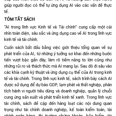
giúp người đọc có thể tự ứng dụng AI vào các vấn đề thực
tế.
TÓM TẮT SÁCH
“AI trong lĩnh vực Kinh tế và Tài chính” cung cấp một cái
nhìn toàn diện, sâu sắc và ứng dụng cao về AI trong lĩnh vực
kinh tế và tài chính.
Cuốn sách bắt đầu bằng việc giới thiệu tổng quan về sự
phát triển của AI, từ những ý tưởng sơ khai đến những bước
tiến vượt bậc gần đây, làm rõ tiềm năng to lớn cũng như
những rủi ro và thách thức mà AI mang lại. Sau đó đi sâu vào
các khía cạnh kỹ thuật và ứng dụng cụ thể của AI trong kinh
tế và tài chính. Trong lĩnh vực kinh tế, sách trình bày cách AI
được sử dụng để dự báo GDP, lạm phát và thất nghiệp, phân
tích hành vi người tiêu dùng và doanh nghiệp, quản lý chuỗi
cung ứng sản xuất và phát triển kinh tế xanh. Trong lĩnh vực
tài chính, sách đề cập đến hàng loạt các nội dung quan
trọng như tài chính doanh nghiệp, kế toán kiểm toán, tài
chính ngân hàng, thị trường chứng khoán, bảo hiểm, tài