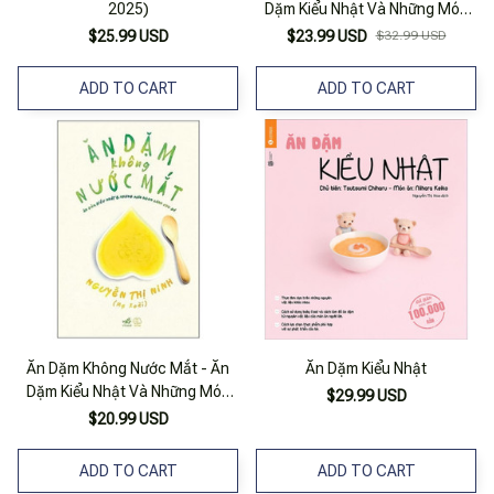
2025)
Dặm Kiểu Nhật Và Những Món
Ngon Lành Cho Bé (Tái Bản
$25.99 USD
$23.99 USD
$32.99 USD
2023)
ADD TO CART
ADD TO CART
Ăn Dặm Không Nước Mắt - Ăn
Ăn Dặm Kiểu Nhật
Dặm Kiểu Nhật Và Những Món
$29.99 USD
Ngon Lành Cho Bé (tái Bản
$20.99 USD
2018)
ADD TO CART
ADD TO CART