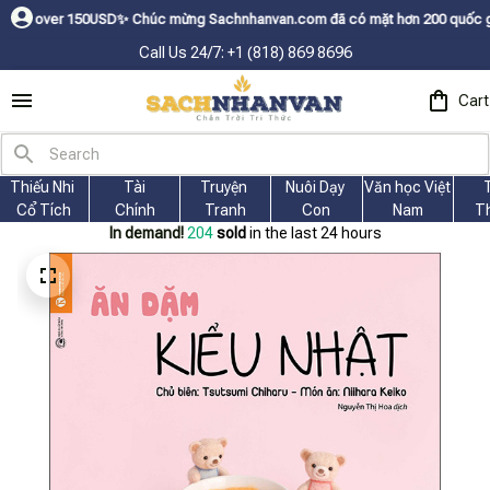
r 150USDㅤ✨
Chúc mừng Sachnhanvan.com đã có mặt hơn 200 quốc gia như Mỹ, 
Call Us 24/7: +1 (818) 869 8696
Cart
Thiếu Nhi 
Tài
Truyện 
Nuôi Dạy 
Văn học Việt 
Cổ Tích
Chính
Tranh
Con
Nam
T
In demand!
204
sold
in the last 24 hours