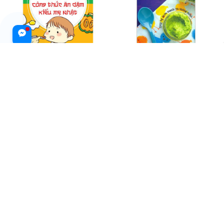
226 Công Thức Ăn Dặm Kiểu Mẹ
Món Ăn Dặm Cho Bé (tái Bản)
Nhật
$14.99 USD
$27.99 USD
ADD TO CART
ADD TO CART