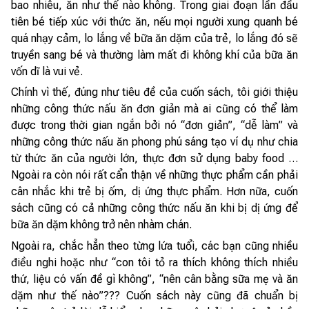
bao nhiêu, ăn như thế nào không. Trong giai đoạn lần đầu
tiên bé tiếp xúc với thức ăn, nếu mọi người xung quanh bé
quá nhạy cảm, lo lắng về bữa ăn dặm của trẻ, lo lắng đó sẽ
truyền sang bé và thường làm mất đi không khí của bữa ăn
vốn dĩ là vui vẻ.
Chính vì thế, đúng như tiêu đề của cuốn sách, tôi giới thiệu
những công thức nấu ăn đơn giản mà ai cũng có thể làm
được trong thời gian ngắn bởi nó “đơn giản”, “dễ làm” và
những công thức nấu ăn phong phú sáng tạo ví dụ như chia
từ thức ăn của người lớn, thực đơn sử dụng baby food …
Ngoài ra còn nói rất cẩn thận về những thực phẩm cần phải
cân nhắc khi trẻ bị ốm, dị ứng thực phẩm. Hơn nữa, cuốn
sách cũng có cả những công thức nấu ăn khi bị dị ứng để
bữa ăn dặm không trở nên nhàm chán.
Ngoài ra, chắc hẳn theo từng lứa tuổi, các bạn cũng nhiều
điều nghi hoặc như “con tôi tỏ ra thích không thích nhiều
thứ, liệu có vấn đề gì không”, “nên cân bằng sữa mẹ và ăn
dặm như thế nào”??? Cuốn sách này cũng đã chuẩn bị