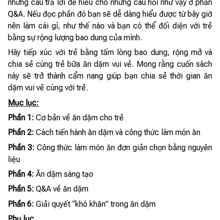
những câu trả lời dễ hiểu cho những câu hỏi như vậy ở phần
Q&A. Nếu đọc phần đó bạn sẽ dễ dàng hiểu được từ bây giờ
nên làm cái gì, như thế nào và bạn có thể đối diện với trẻ
bằng sự rộng lượng bao dung của mình.
Hãy tiếp xúc với trẻ bằng tấm lòng bao dung, rộng mở và
chia sẻ cùng trẻ bữa ăn dặm vui vẻ. Mong rằng cuốn sách
này sẽ trở thành cẩm nang giúp bạn chia sẻ thời gian ăn
dặm vui vẻ cùng với trẻ.
Mục lục:
Phần 1:
Cơ bản về ăn dặm cho trẻ
Phần 2:
Cách tiến hành ăn dặm và công thức làm món ăn
Phần 3:
Công thức làm món ăn đơn giản chọn bằng nguyên
liệu
Phần 4:
Ăn dặm sáng tạo
Phần 5:
Q&A về ăn dặm
Phần 6:
Giải quyết “khó khăn” trong ăn dặm
Phụ lục