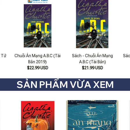
n Tử
Chuỗi Án Mạng A.B.C (Tái
Sách - Chuỗi Án Mạng
Sác
Bản 2019)
A.B.C (Tái Bản)
$22.99 USD
$21.99 USD
SẢN PHẨM VỪA XEM