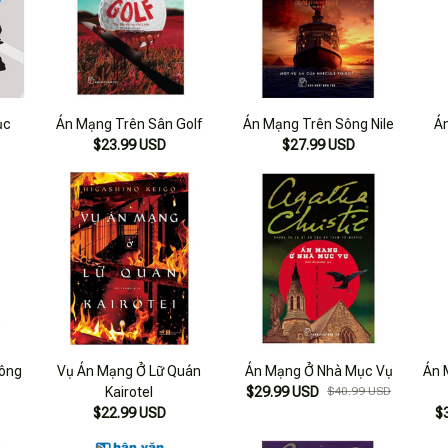
ục
Án Mạng Trên Sân Golf
Án Mạng Trên Sông Nile
Á
$23.99 USD
$27.99 USD
ông
Vụ Án Mạng Ở Lữ Quán
Án Mạng Ở Nhà Mục Vụ
Án 
Kairotel
$29.99 USD
$40.99 USD
$22.99 USD
$