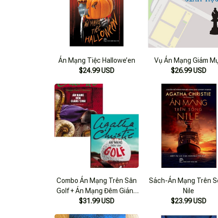
Án Mạng Tiệc Hallowe’en
Vụ Án Mạng Giám M
$24.99 USD
$26.99 USD
Combo Án Mạng Trên Sân
Sách-Án Mạng Trên S
Golf + Án Mạng Đêm Giáng
Nile
Sinh (bộ 2 Cuốn)
$31.99 USD
$23.99 USD