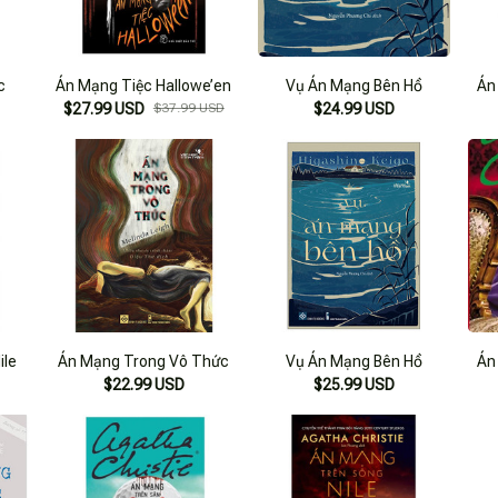
c
Án Mạng Tiệc Hallowe’en
Vụ Án Mạng Bên Hồ
Án
$27.99 USD
$37.99 USD
$24.99 USD
ile
Án Mạng Trong Vô Thức
Vụ Án Mạng Bên Hồ
Án
$22.99 USD
$25.99 USD