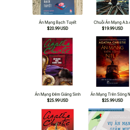
Án Mạng Bạch Tuyết
Chuỗi Án Mạng A.b.
$20.99 USD
$19.99 USD
Án Mạng Đêm Giáng Sinh
Án Mạng Trên Sông N
$25.99 USD
$25.99 USD