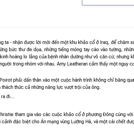
 ta - nhận được lời mời đến một khu khảo cổ ở Iraq, để chăm só
ững bức thư đe dọa, những tiếng móng tay cào vào tường, những
i kinh hoàng lo lắng của bệnh nhân dường như vô căn cứ, nhưng k
người trong nhóm với nhau. Amy Leatheran cảm thấy một nguy cơ
Poirot phải dấn thân vào một cuộc hành trình không chỉ băng qu
 thách thức cả những năng lực vượt trội của ông.
 ra đi…
hristie tham gia vào các cuộc khảo cổ ở phương Đông cùng với
ối cảnh đặc biệt cho Án mạng vùng Lưỡng Hà, và một cái chết đượ