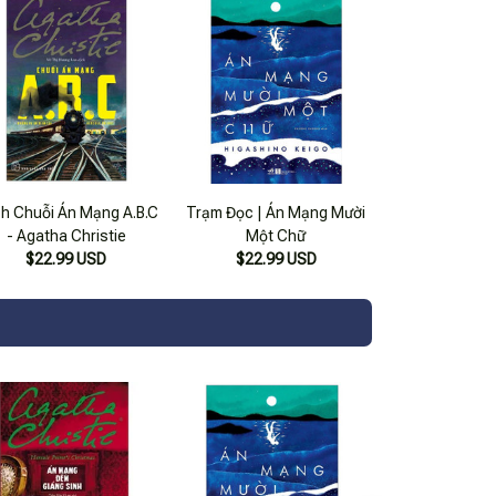
h Chuỗi Án Mạng A.B.C
Trạm Đọc | Án Mạng Mười
- Agatha Christie
Một Chữ
$22.99 USD
$22.99 USD