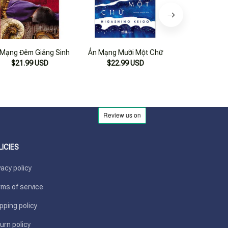
 Mạng Đêm Giáng Sinh
Án Mạng Mười Một Chữ
Án Mạng Trên 
$21.99 USD
$22.99 USD
$25.99
LICIES
vacy policy
ms of service
pping policy
urn policy