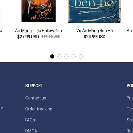
.c
Án Mạng Tiệc Hallowe’en
Vụ Án Mạng Bên Hồ
Án
$27.99 USD
$37.99 USD
$24.99 USD
SUPPORT
PO
Contact us
Pri
Y 
Order tracking
Ter
FAQs
Shi
DMCA
Ret