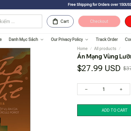
Free Shipping for Orders over 150USDㅤ✨
Chúc mừng Sac
Cart
Checkout
e
Danh Mục Sách
Our Privacy Policy
Track Order
Co
Home
All products
Án Mạng Vùng Lưỡ
$27.99 USD
$3
ADD TO CART