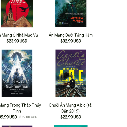
n Mạng Ở Nhà Mục Vụ
Án Mạng Dưới Tầng Hầm
$23.99 USD
$32.99 USD
Mạng Trong Tháp Thủy
Chuỗi Án Mạng A.b.c (tái
Tinh
Bản 2019)
39.99 USD
$49.00 USD
$22.99 USD