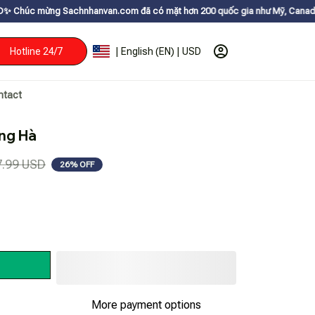
hnhanvan.com đã có mặt hơn 200 quốc gia như Mỹ, Canada, Úc, Nhật, Hàn,
Hotline 24/7
| English (EN) | USD
ntact
ng Hà
7.99 USD
26% OFF
More payment options