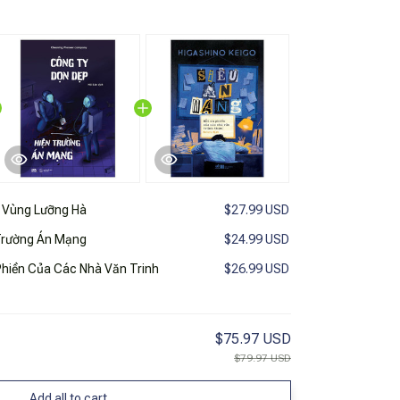
 Vùng Lưỡng Hà
$27.99 USD
Trường Án Mạng
$24.99 USD
Phiền Của Các Nhà Văn Trinh
$26.99 USD
$75.97 USD
$79.97 USD
Add all to cart