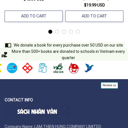
Thường Cũng Rất Khốc Liệt) -
$19.99 USD
Tặng Kèm 5 Postcard
ADD TO CART
ADD TO CART
We donate a book for every purchase over 50 USD on our site
More than 500+ books are donated to schools in Vietnam every
quarter
CONTACT INFO
Company Name: LAM THIEN HUNG COMPANY LIMITED
