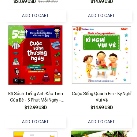
Phi Thường
$20.99 USD
$28.99 USD
$14.99 USD
ADD TO CART
ADD TO CART
Bộ Sách Tiếng Anh Đầu Tiên
Cuộc Sống Quanh Em - Kỳ Nghỉ
Của Bé - 5 Phút Mỗi Ngày -
Vui Vẻ
Cuộc Sống Thường Ngày
$12.99 USD
$14.99 USD
ADD TO CART
ADD TO CART