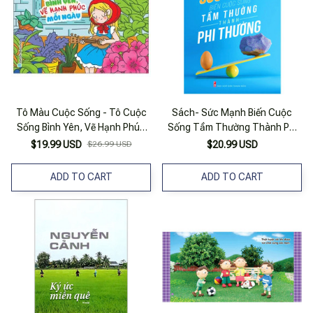
Tô Màu Cuộc Sống - Tô Cuộc
Sách- Sức Mạnh Biến Cuộc
Sống Bình Yên, Vẽ Hạnh Phúc
Sống Tầm Thường Thành Phi
Mỗi Ngày
Thường (Ml)
$19.99 USD
$26.99 USD
$20.99 USD
ADD TO CART
ADD TO CART