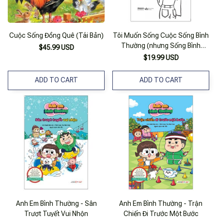
Cuộc Sống Đồng Quê (Tái Bản)
Tôi Muốn Sống Cuộc Sống Bình
Thường (nhưng Sống Bình
$45.99 USD
Thường Cũng Rất Khốc Liệt) -
$19.99 USD
Tặng Kèm 5 Postcard
ADD TO CART
ADD TO CART
Anh Em Bình Thường - Sân
Anh Em Bình Thường - Trận
Trượt Tuyết Vui Nhộn
Chiến Đi Trước Một Bước