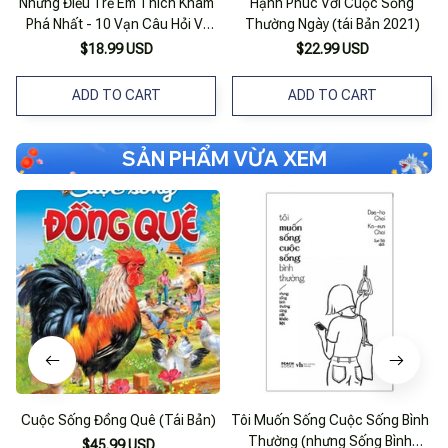
Những Điều Trẻ Em Thích Khám
Hạnh Phúc Với Cuộc Sống
Phá Nhất - 10 Vạn Câu Hỏi Vì
Thường Ngày (tái Bản 2021)
Sao? - Thường Thức Cuộc
$18.99 USD
$22.99 USD
Sống
ADD TO CART
ADD TO CART
SẢN PHẨM VỪA XEM
Cuộc Sống Đồng Quê (Tái Bản)
Tôi Muốn Sống Cuộc Sống Bình
Thường (nhưng Sống Bình
$45.99 USD