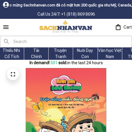
hanvan.com đã có mặt hơn 200 quốc gia như Mỹ, Canada, Úc, Nhật, Hàn, và
Call Us 24/7: +1 (818) 869 8696
Cart
Thiếu Nhi 
Tài
Truyện 
Nuôi Dạy 
Văn học Việt 
Cổ Tích
Chính
Tranh
Con
Nam
T
In demand!
501
sold
in the last 24 hours