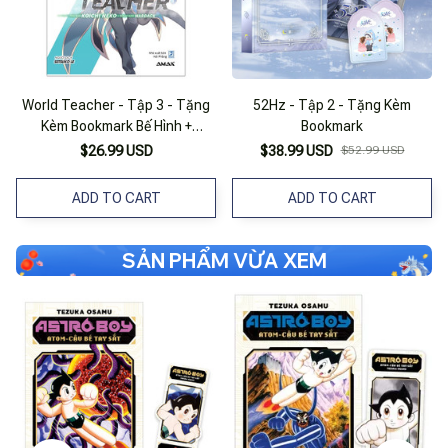
World Teacher - Tập 3 - Tặng
52Hz - Tập 2 - Tặng Kèm
Kèm Bookmark Bế Hình +
Bookmark
Standee
$26.99 USD
$38.99 USD
$52.99 USD
ADD TO CART
ADD TO CART
SẢN PHẨM VỪA XEM