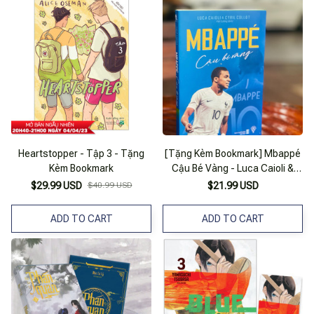
Heartstopper - Tập 3 - Tặng
[Tặng Kèm Bookmark] Mbappé
Kèm Bookmark
Cậu Bé Vàng - Luca Caioli &
Cyril Collot
$29.99 USD
$40.99 USD
$21.99 USD
ADD TO CART
ADD TO CART