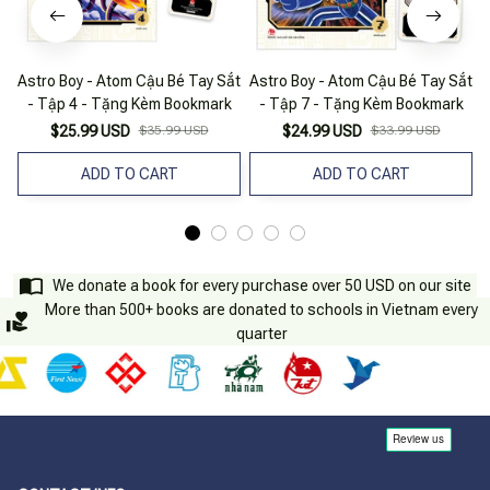
Astro Boy - Atom Cậu Bé Tay Sắt
Astro Boy - Atom Cậu Bé Tay Sắt
A
- Tập 4 - Tặng Kèm Bookmark
- Tập 7 - Tặng Kèm Bookmark
$25.99 USD
$35.99 USD
$24.99 USD
$33.99 USD
ADD TO CART
ADD TO CART
We donate a book for every purchase over 50 USD on our site
More than 500+ books are donated to schools in Vietnam every
quarter