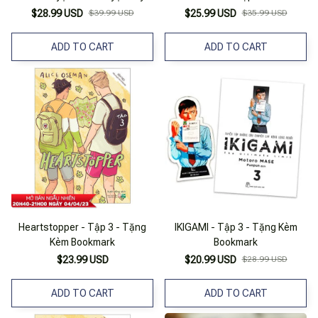
Tặng Kèm Bookmark
$28.99 USD
$39.99 USD
$25.99 USD
$35.99 USD
ADD TO CART
ADD TO CART
Heartstopper - Tập 3 - Tặng
IKIGAMI - Tập 3 - Tặng Kèm
Kèm Bookmark
Bookmark
$23.99 USD
$20.99 USD
$28.99 USD
ADD TO CART
ADD TO CART