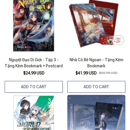
Nguyệt Đạo Dị Giới - Tập 3 -
Nhà Có Bé Ngoan - Tặng Kèm
Tặng Kèm Bookmark + Postcard
Bookmark
$24.99 USD
$41.99 USD
$56.99 USD
ADD TO CART
ADD TO CART