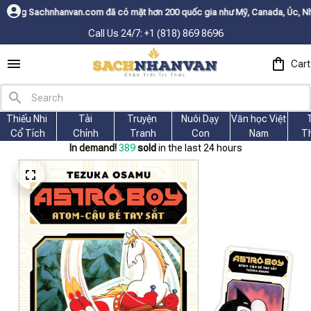
com đã có mặt hơn 200 quốc gia như Mỹ, Canada, Úc, Nhật, Hàn, và các nư
Call Us 24/7: +1 (818) 869 8696
Cart
Thiếu Nhi 
Tài
Truyện 
Nuôi Dạy 
Văn học Việt 
Cổ Tích
Chính
Tranh
Con
Nam
T
In demand!
389
sold
in the last 24 hours