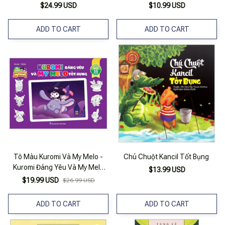
$24.99 USD
$10.99 USD
ADD TO CART
ADD TO CART
Tô Màu Kuromi Và My Melo -
Chú Chuột Kancil Tốt Bụng
Kuromi Đáng Yêu Và My Melo
$13.99 USD
Tốt Bụng
$19.99 USD
$26.99 USD
ADD TO CART
ADD TO CART