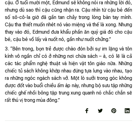
cậu. Ở tuổi mười một, Edmund sẽ không nói ra những lời đó,
nhưng dù sao thì cậu cũng nhận ra. Cậu nhìn từ cậu bé đến
số sô-cô-la giờ đã gần tan chảy trong lòng bàn tay mình.
Cậu tha thiết muốn nhét nó vào miệng và thế là xong. Nhưng
thay vào đó, Edmund đưa khẩu phần ăn quý giá đó cho cậu
bé, cậu bé vồ lấy và nuốt nó, gần như nuốt chửng.”
3. “Bên trong, bọn trẻ được chào đón bởi sự im lặng và tôn
kính vô ngần chỉ có ở những nơi chứa sách – à, có lẽ là cả
các tác phẩm nghệ thuật và hiện vật tôn giáo nữa. Những
chiếc tủ sách không khớp nhau đứng tựa lưng vào nhau, tạo
ra những ngóc ngách sách vở. Một lò sưởi trong góc không
được đốt vào buổi chiều ấm áp này, nhưng bộ sưu tập những
chiếc ghế nhồi bông tập trung xung quanh nó chắc chắn sẽ
rất thú vị trong mùa đông.”