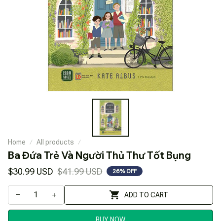
Home
All products
Ba Đứa Trẻ Và Người Thủ Thư Tốt Bụng
$30.99 USD
$41.99 USD
26% OFF
ADD TO CART
BUY NOW