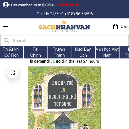
her up to $195ㅤ ✨ㅤ
SHOP NOW ⬇
Call Us 24/7: +1 (818) 869 8696
Cart
Thiếu Nhi 
Tài
Truyện 
Nuôi Dạy 
Văn học Việt 
Cổ Tích
Chính
Tranh
Con
Nam
T
In demand!
77
sold
in the last 24 hours