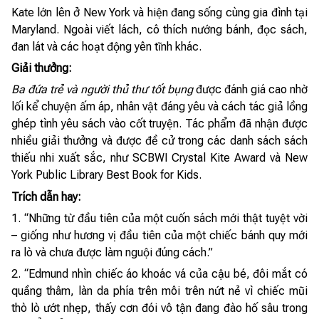
Kate lớn lên ở New York và hiện đang sống cùng gia đình tại
Maryland. Ngoài viết lách, cô thích nướng bánh, đọc sách,
đan lát và các hoạt động yên tĩnh khác.
Giải thưởng:
Ba đứa trẻ và người thủ thư tốt bụng
được đánh giá cao nhờ
lối kể chuyện ấm áp, nhân vật đáng yêu và cách tác giả lồng
ghép tình yêu sách vào cốt truyện. Tác phẩm đã nhận được
nhiều giải thưởng và được đề cử trong các danh sách sách
thiếu nhi xuất sắc, như SCBWI Crystal Kite Award và New
York Public Library Best Book for Kids.
Trích dẫn hay:
1. “Những từ đầu tiên của một cuốn sách mới thật tuyệt vời
– giống như hương vị đầu tiên của một chiếc bánh quy mới
ra lò và chưa được làm nguội đúng cách.”
2. “Edmund nhìn chiếc áo khoác vá của cậu bé, đôi mắt có
quầng thâm, làn da phía trên môi trên nứt nẻ vì chiếc mũi
thò lò ướt nhẹp, thấy cơn đói vô tận đang đào hố sâu trong