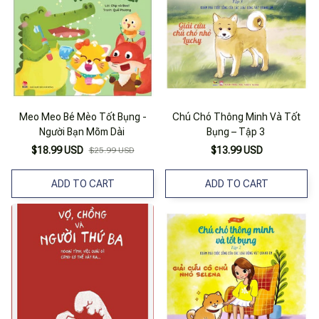
Meo Meo Bé Mèo Tốt Bụng -
Chú Chó Thông Minh Và Tốt
Người Bạn Mõm Dài
Bụng – Tập 3
$18.99 USD
$13.99 USD
$25.99 USD
ADD TO CART
ADD TO CART