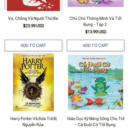
Vợ, Chồng Và Người Thứ Ba
Chú Chó Thông Minh Và Tốt
Bụng - Tập 2
$23.99 USD
$13.99 USD
ADD TO CART
ADD TO CART
Harry Potter Và Đứa Trẻ Bị
Giáo Dục Kỹ Năng Sống Cho Trẻ
Nguyền Rủa
- Cá Đuôi Cờ Tốt Bụng