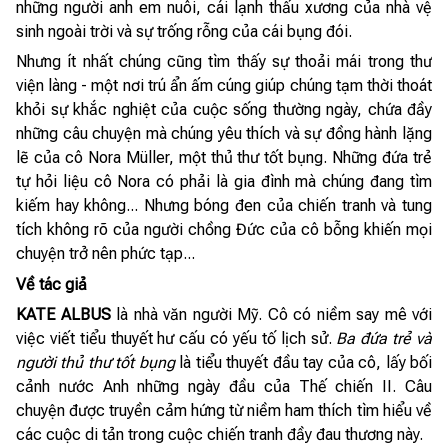
những người anh em nuôi, cái lạnh thấu xương của nhà vệ
sinh ngoài trời và sự trống rỗng của cái bụng đói.
Nhưng ít nhất chúng cũng tìm thấy sự thoải mái trong thư
viện làng - một nơi trú ẩn ấm cúng giúp chúng tạm thời thoát
khỏi sự khắc nghiệt của cuộc sống thường ngày, chứa đầy
những câu chuyện mà chúng yêu thích và sự đồng hành lặng
lẽ của cô Nora Müller, một thủ thư tốt bụng. Những đứa trẻ
tự hỏi liệu cô Nora có phải là gia đình mà chúng đang tìm
kiếm hay không... Nhưng bóng đen của chiến tranh và tung
tích không rõ của người chồng Đức của cô bỗng khiến mọi
chuyện trở nên phức tạp...
Về tác giả
KATE ALBUS
là nhà văn người Mỹ. Cô có niềm say mê với
việc viết tiểu thuyết hư cấu có yếu tố lịch sử.
Ba đứa trẻ và
người thủ thư tốt bụng
là tiểu thuyết đầu tay của cô, lấy bối
cảnh nước Anh những ngày đầu của Thế chiến II. Câu
chuyện được truyền cảm hứng từ niềm ham thích tìm hiểu về
các cuộc di tản trong cuộc chiến tranh đầy đau thương này.