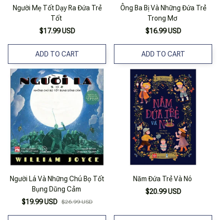
Người Mẹ Tốt Dạy Ra Đứa Trẻ
Ông Ba Bị Và Những Đứa Trẻ
Tốt
Trong Mơ
$17.99 USD
$16.99 USD
ADD TO CART
ADD TO CART
Người Lá Và Những Chú Bọ Tốt
Năm Đứa Trẻ Và Nó
Bụng Dũng Cảm
$20.99 USD
$19.99 USD
$26.99 USD