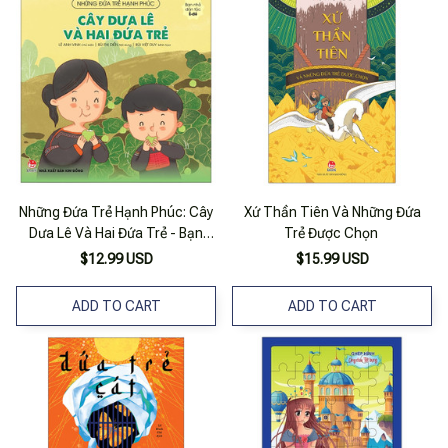
Những Đứa Trẻ Hạnh Phúc: Cây
Xứ Thần Tiên Và Những Đứa
Dưa Lê Và Hai Đứa Trẻ - Bạn
Trẻ Được Chọn
Nhỏ Dân Tộc Ê-Đê
$12.99 USD
$15.99 USD
ADD TO CART
ADD TO CART