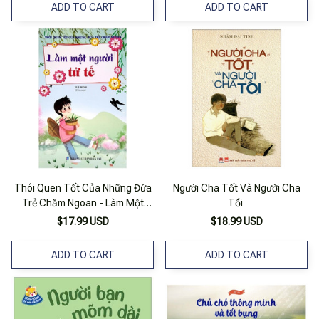
ADD TO CART
ADD TO CART
Thói Quen Tốt Của Những Đứa
Người Cha Tốt Và Người Cha
Trẻ Chăm Ngoan - Làm Một
Tồi
Người Tử Tế
$17.99 USD
$18.99 USD
ADD TO CART
ADD TO CART