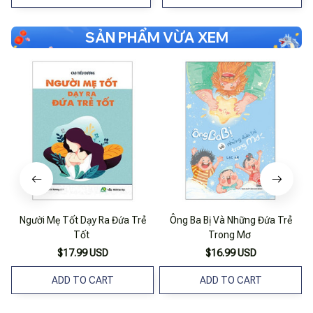
SẢN PHẨM VỪA XEM
Người Mẹ Tốt Dạy Ra Đứa Trẻ
Ông Ba Bị Và Những Đứa Trẻ
Tốt
Trong Mơ
$17.99 USD
$16.99 USD
ADD TO CART
ADD TO CART