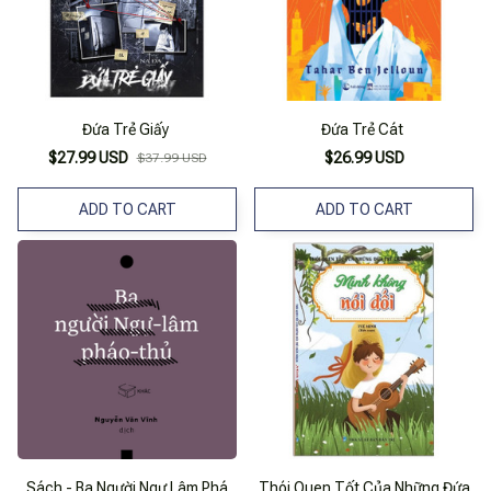
Đứa Trẻ Giấy
Đứa Trẻ Cát
$27.99 USD
$26.99 USD
$37.99 USD
ADD TO CART
ADD TO CART
Sách - Ba Người Ngự Lâm Phá
Thói Quen Tốt Của Những Đứa