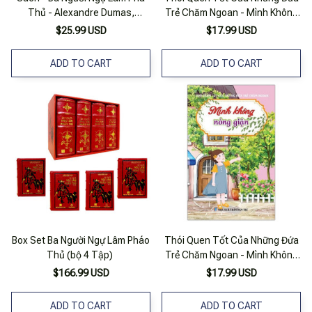
Thủ - Alexandre Dumas,
Trẻ Chăm Ngoan - Mình Không
Nguyễn Văn Vĩnh Dịch
Nói Dối
$25.99 USD
$17.99 USD
ADD TO CART
ADD TO CART
Box Set Ba Người Ngự Lâm Pháo
Thói Quen Tốt Của Những Đứa
Thủ (bộ 4 Tập)
Trẻ Chăm Ngoan - Mình Không
Nóng Giận
$166.99 USD
$17.99 USD
ADD TO CART
ADD TO CART