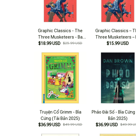
Graphic Classics - The
Graphic Classics – 
Three Musketeers - Ba
Three Musketeers – 
$18.99 USD
Chàng Lính Ngự Lâm
$25.99 USD
Chàng Lính Ngự Lâ
$15.99 USD
Truyện Cổ Grimm - Bìa
Pháo Đài Số - Bìa Cứng
Cứng (Tái Bản 2025)
Bản 2025)
$36.99 USD
$49.99 USD
$36.99 USD
$49.99 U