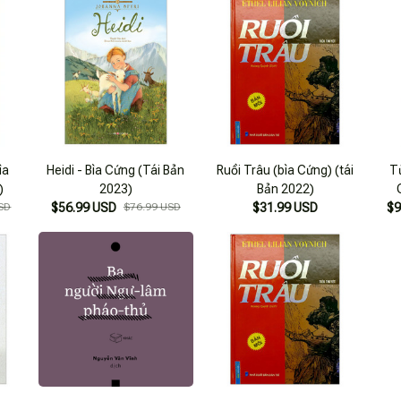
ìa
Heidi - Bìa Cứng (Tái Bản
Ruồi Trâu (bìa Cứng) (tái
Từ
)
2023)
Bản 2022)
SD
$56.99 USD
$76.99 USD
$31.99 USD
$9