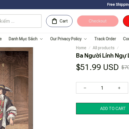
Free Shipping for Orders ove
Cart
Checkout
e
Danh Mục Sách
Our Privacy Policy
Track Order
Co
Home
All products
Ba Người Lính Ngự 
$51.99 USD
$7
ADD TO CART