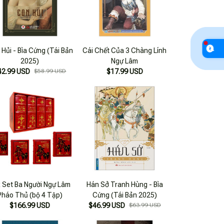
Hủi - Bìa Cứng (Tái Bản
Cái Chết Của 3 Chàng Lính
2025)
Ngự Lâm
42.99 USD
$58.99 USD
$17.99 USD
 Set Ba Người Ngự Lâm
Hán Sở Tranh Hùng - Bìa
Pháo Thủ (bộ 4 Tập)
Cứng (Tái Bản 2025)
$166.99 USD
$46.99 USD
$63.99 USD