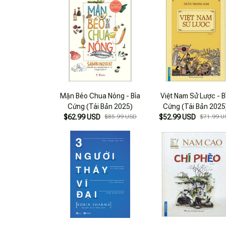
Mặn Béo Chua Nóng - Bìa
Việt Nam Sử Lược - B
Cứng (Tái Bản 2025)
Cứng (Tái Bản 2025
$62.99 USD
$85.99 USD
$52.99 USD
$71.99 U