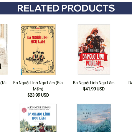
RELATED PRODUCTS
(tái
Ba Người Lính Ngự Lâm (Bìa
Ba Người Lính Ngự Lâm
D
Mềm)
$41.99 USD
$23.99 USD