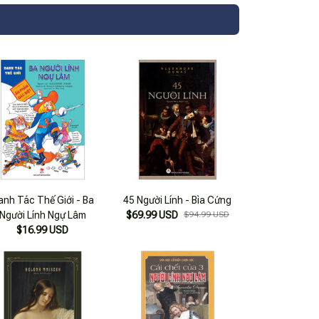
anh Tác Thế Giới - Ba
45 Người Lính - Bìa Cứng
Người Lính Ngự Lâm
$69.99 USD
$94.99 USD
$16.99 USD