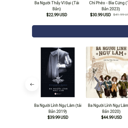
Ba Người Thầy Vĩ Đại (Tái
Chí Phèo - Bìa Cứng (
Bản)
Bản 2023)
$22.99 USD
$30.99 USD
$41.99 U
Ba Người Lính Ngự Lâm (tái
Ba Người Lính Ngự Lâm 
Bản 2019)
Bản 2020)
$39.99 USD
$44.99 USD