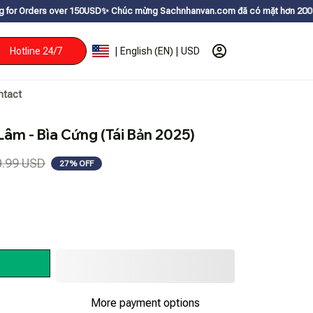
r 150USDㅤ✨
Chúc mừng Sachnhanvan.com đã có mặt hơn 200 quốc gia như Mỹ,
Hotline 24/7
| English (EN) | USD
ntact
Lâm - Bìa Cứng (Tái Bản 2025)
0.99 USD
27% OFF
More payment options