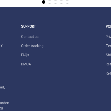
SUPPORT
PO
Contact us
Pri
Y 
Order tracking
Ter
FAQs
Shi
DMCA
Ret
Ref
ad, 
arden 
g)