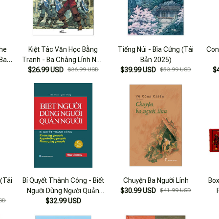
The
Kiệt Tác Văn Học Bằng
Tiếng Núi - Bìa Cứng (Tái
Con 
Ba
Tranh - Ba Chàng Lính Ngự
Bản 2025)
m
$26.99 USD
Lâm
$36.99 USD
$39.99 USD
$53.99 USD
$
 (Tái
Bí Quyết Thành Công - Biết
Chuyện Ba Người Lính
Box
Người Dùng Người Quản
$30.99 USD
$41.99 USD
SD
Người (tái Bản) - Bìa Cứng
$32.99 USD