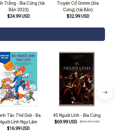
h Trắng - Bìa Cứng (tái
Truyện Cổ Grimm (bìa
Bản 2023)
Cứng) (tái Bản)
$24.99 USD
$32.99 USD
nh Tác Thế Giới - Ba
45 Người Lính - Bìa Cứng
Graphic Class
Người Lính Ngự Lâm
$69.99 USD
$94.99 USD
Three Musket
$16.99 USD
$18.99 USD
Chàng Lính