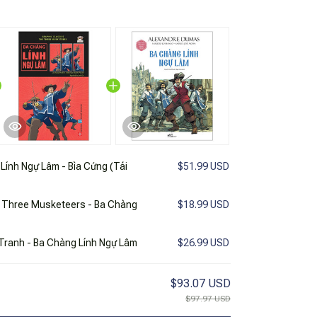
 Lính Ngự Lâm - Bìa Cứng (Tái
$51.99 USD
e Three Musketeers - Ba Chàng
$18.99 USD
Tranh - Ba Chàng Lính Ngự Lâm
$26.99 USD
$93.07 USD
$97.97 USD