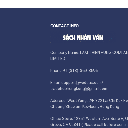
CONTACT INFO
Company Name: LAM THIEN HUNG COMPAN
LIMITED

Phone: +1 (818)-869-8696 

Email: support@vedeus.com/ 
tradehubhongkong@gmail.com

Address: West Wing, 2/F. 822 Lai Chi Kok Ro
Cheung Shawan, Kowloon, Hong Kong

Office Store: 12851 Western Ave. Suite E, G
Grove, CA 92841 ( Please call before comin