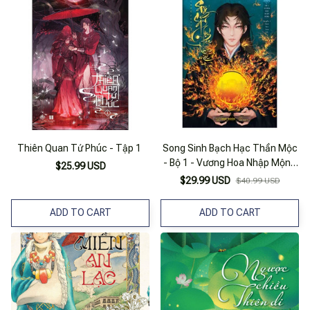
Thiên Quan Tứ Phúc - Tập 1
Song Sinh Bạch Hạc Thần Mộc
- Bộ 1 - Vương Hoa Nhập Mộng
$25.99 USD
- Tập 1 - Hoa Lạc Tam Đồ
$29.99 USD
$40.99 USD
ADD TO CART
ADD TO CART