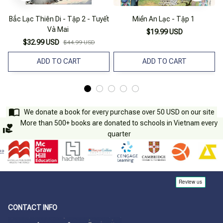
Bắc Lạc Thiên Di - Tập 2 - Tuyết
Miền An Lạc - Tập 1
Và Mai
$19.99 USD
$32.99 USD
$44.99 USD
ADD TO CART
ADD TO CART
We donate a book for every purchase over 50 USD on our site
More than 500+ books are donated to schools in Vietnam every
quarter
CONTACT INFO