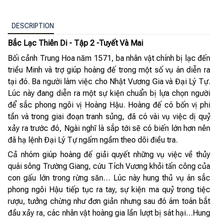
DESCRIPTION
Bắc Lạc Thiên Di - Tập 2 -Tuyết Và Mai
Bối cảnh Trung Hoa năm 1571, ba nhân vật chính bị lạc đến
triều Minh và trợ giúp hoàng đế trong một số vụ án diễn ra
tại đó. Ba người làm việc cho Nhật Vương Gia và Đại Lý Tự.
Lúc này đang diễn ra một sự kiện chuẩn bị lựa chọn người
để sắc phong ngôi vị Hoàng Hậu. Hoàng đế có bốn vị phi
tần và trong giai đoạn tranh sủng, đã có vài vụ việc dị quỷ
xảy ra trước đó, Ngài nghĩ là sắp tới sẽ có biến lớn hơn nên
đã hạ lệnh Đại Lý Tự ngấm ngầm theo dõi điều tra.
Cả nhóm giúp hoàng đế giải quyết những vụ việc về thủy
quái sông Trường Giang, cứu Tích Vương khỏi tấn công của
con gấu lớn trong rừng săn… Lúc này hung thủ vụ án sắc
phong ngôi Hậu tiếp tục ra tay, sự kiện ma quỷ trong tiệc
rượu, tưởng chừng như đơn giản nhưng sau đó ám toán bắt
đầu xảy ra, các nhân vật hoàng gia lần lượt bị sát hại…Hung