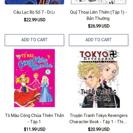
Câu Lạc Bộ Số 7 - Di Li
Quỷ Thoại Liên Thiên (Tập 1) -
Bản Thường
$22.99 USD
$26.99 USD
ADD TO CART
ADD TO CART
Tô Màu Công Chúa Thiên Thần
Truyện Tranh Tokyo Revengers
- Tập 1
Character Book - Tập 1 - Thiên
Thượng Thiên Hạ - Ipm
$11.99 USD
$20.99 USD