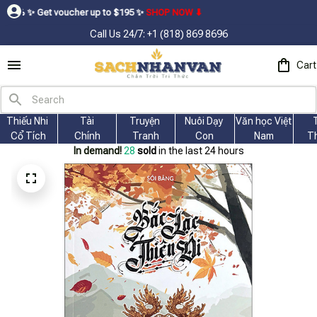
voucher up to $195ㅤ ✨ㅤ
SHOP NOW ⬇
Call Us 24/7: +1 (818) 869 8696
Cart
Thiếu Nhi 
Tài
Truyện 
Nuôi Dạy 
Văn học Việt 
Cổ Tích
Chính
Tranh
Con
Nam
T
In demand!
30
sold
in the last 24 hours