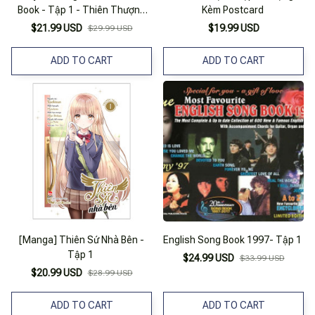
Book - Tập 1 - Thiên Thượng
Kèm Postcard
Thiên Hạ
$21.99 USD
$19.99 USD
$29.99 USD
ADD TO CART
ADD TO CART
[Manga] Thiên Sứ Nhà Bên -
English Song Book 1997- Tập 1
Tập 1
$24.99 USD
$33.99 USD
$20.99 USD
$28.99 USD
ADD TO CART
ADD TO CART