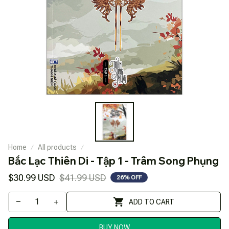
Home
All products
Bắc Lạc Thiên Di - Tập 1 - Trâm Song Phụng
$30.99 USD
$41.99 USD
26% OFF
ADD TO CART
BUY NOW