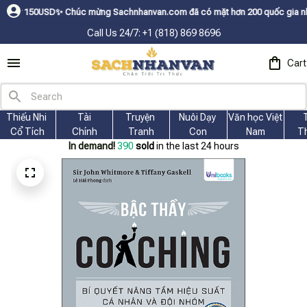
SDㅤ✨
Chúc mừng Sachnhanvan.com đã có mặt hơn 200 quốc gia như Mỹ, Canada
Call Us 24/7: +1 (818) 869 8696
Cart
Thiếu Nhi 
Tài
Truyện 
Nuôi Dạy 
Văn học Việt 
Cổ Tích
Chính
Tranh
Con
Nam
T
In demand!
390
sold
in the last 24 hours