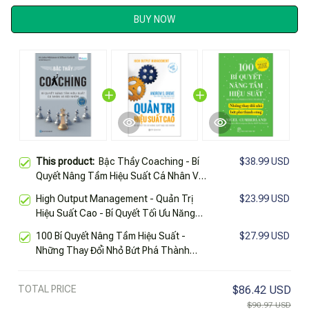
BUY NOW
This product:
Bậc Thầy Coaching - Bí
$38.99 USD
Quyết Nâng Tầm Hiệu Suất Cá Nhân Và
Đội Nhóm
High Output Management - Quản Trị
$23.99 USD
Hiệu Suất Cao - Bí Quyết Tối Ưu Năng
Suất Mọi Đội Nhóm
100 Bí Quyết Nâng Tầm Hiệu Suất -
$27.99 USD
Những Thay Đổi Nhỏ Bứt Phá Thành
Công
TOTAL PRICE
$86.42 USD
$90.97 USD