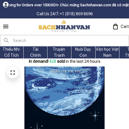
 for Orders over 150USDㅤ✨
Chúc mừng Sachnhanvan.com đã có mặt hơn 200 qu
Call Us 24/7: +1 (818) 869 8696
Cart
Thiếu Nhi 
Tài
Truyện 
Nuôi Dạy 
Văn học Việt 
Cổ Tích
Chính
Tranh
Con
Nam
T
In demand!
431
sold
in the last 24 hours