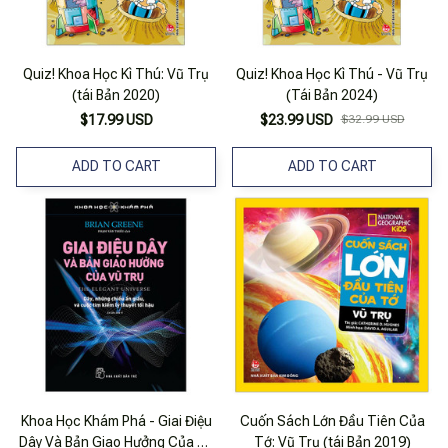
Quiz! Khoa Học Kì Thú: Vũ Trụ
Quiz! Khoa Học Kì Thú - Vũ Trụ
(tái Bản 2020)
(Tái Bản 2024)
$17.99 USD
$23.99 USD
$32.99 USD
ADD TO CART
ADD TO CART
Khoa Học Khám Phá - Giai Điệu
Cuốn Sách Lớn Đầu Tiên Của
Dây Và Bản Giao Hưởng Của Vũ
Tớ: Vũ Trụ (tái Bản 2019)