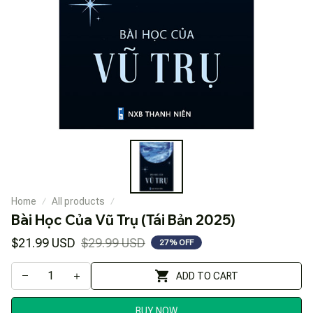
Home
All products
Bài Học Của Vũ Trụ (Tái Bản 2025)
$21.99 USD
$29.99 USD
27% OFF
ADD TO CART
BUY NOW