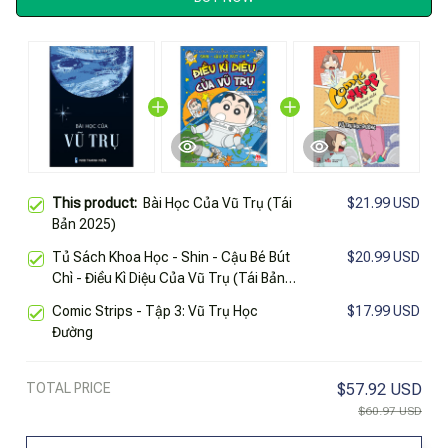
This product:
Bài Học Của Vũ Trụ (Tái
$21.99 USD
Bản 2025)
Tủ Sách Khoa Học - Shin - Cậu Bé Bút
$20.99 USD
Chì - Điều Kì Diệu Của Vũ Trụ (Tái Bản
2025)
Comic Strips - Tập 3: Vũ Trụ Học
$17.99 USD
Đường
TOTAL PRICE
$57.92 USD
$60.97 USD