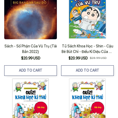
Sách - Số Phận Của Vũ Trụ (Tái
Tủ Sách Khoa Học - Shin - Cậu
Bản 2022)
Bé Bút Chì - Điều Kì Diệu Của Vũ
Trụ (Tái Bản 2025)
$20.99 USD
$20.99 USD
$28.99 USD
ADD TO CART
ADD TO CART