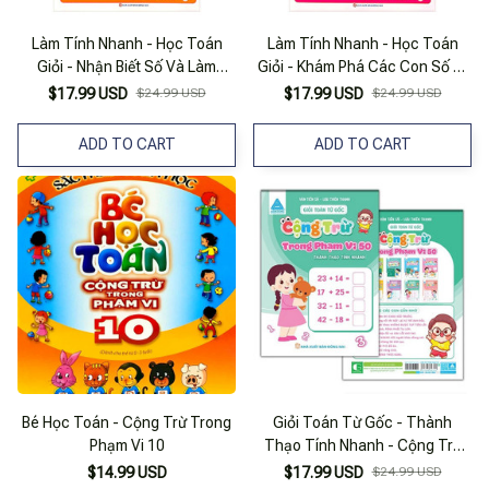
Làm Tính Nhanh - Học Toán
Làm Tính Nhanh - Học Toán
Giỏi - Nhận Biết Số Và Làm
Giỏi - Khám Phá Các Con Số 3-
Quen Với Các Phép Tính - Bài
6 Tuổi - Bài Tập Toán Học Khai
$17.99 USD
$24.99 USD
$17.99 USD
$24.99 USD
Tập Toán Học Khai Sáng
Sáng
ADD TO CART
ADD TO CART
Bé Học Toán - Cộng Trừ Trong
Giỏi Toán Từ Gốc - Thành
Phạm Vi 10
Thạo Tính Nhanh - Cộng Trừ
Trong Phạm Vi 50
$14.99 USD
$17.99 USD
$24.99 USD