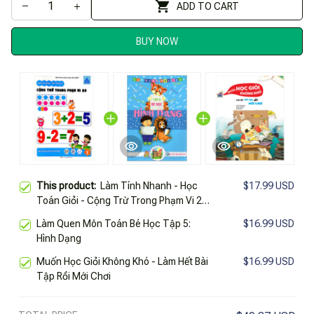
ADD TO CART
BUY NOW
This product:
Làm Tính Nhanh - Học
$17.99 USD
Toán Giỏi - Cộng Trừ Trong Phạm Vi 20
- Bài Tập Toán Học Khai Sáng
Làm Quen Môn Toán Bé Học Tập 5:
$16.99 USD
Hình Dạng
Muốn Học Giỏi Không Khó - Làm Hết Bài
$16.99 USD
Tập Rồi Mới Chơi