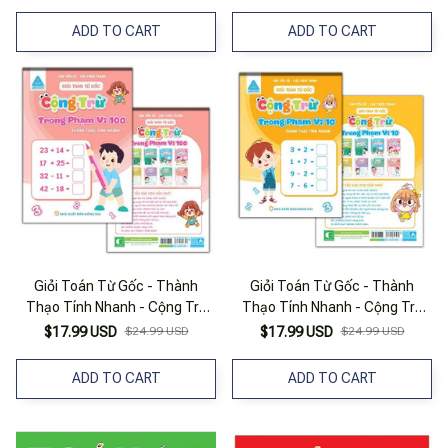
ADD TO CART
ADD TO CART
Giỏi Toán Từ Gốc - Thành
Giỏi Toán Từ Gốc - Thành
Thạo Tính Nhanh - Cộng Trừ
Thạo Tính Nhanh - Cộng Trừ
Trong Phạm Vi 100
Trong Phạm Vi 10
$17.99 USD
$24.99 USD
$17.99 USD
$24.99 USD
ADD TO CART
ADD TO CART