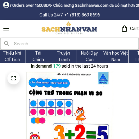
ders over 150USDㅤ✨
Chúc mừng Sachnhanvan.com đã có mặt hơn 200 quốc gia 
Call Us 24/7: +1 (818) 869 8696
Cart
Thiếu Nhi 
Tài
Truyện 
Nuôi Dạy 
Văn học Việt 
Cổ Tích
Chính
Tranh
Con
Nam
T
In demand!
183
sold
in the last 24 hours