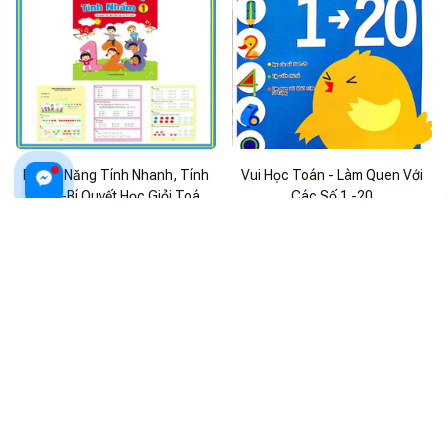
Rèn Kĩ Năng Tính Nhanh, Tính
Vui Học Toán - Làm Quen Với
Nhẩm-Bí Quyết Học Giỏi Toán
Các Số 1 -20
Cho Trẻ 5-7 Tuổi
$18.99 USD
$14.99 USD
ADD TO CART
ADD TO CART