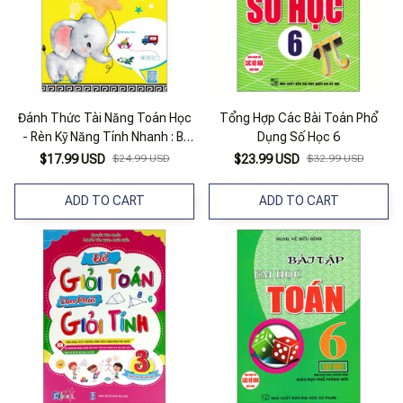
Đánh Thức Tài Năng Toán Học
Tổng Hợp Các Bài Toán Phổ
- Rèn Kỹ Năng Tính Nhanh : Bí
Dụng Số Học 6
Quyết Học Giỏi Toán (Cho Trẻ 6
$17.99 USD
$24.99 USD
$23.99 USD
$32.99 USD
- 7 Tuổi)
ADD TO CART
ADD TO CART