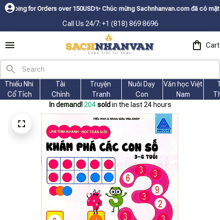
for Orders over 150USDㅤ✨
Chúc mừng Sachnhanvan.com đã có mặt hơn 200 quố
Call Us 24/7: +1 (818) 869 8696
Cart
Thiếu Nhi 
Tài
Truyện 
Nuôi Dạy 
Văn học Việt 
Cổ Tích
Chính
Tranh
Con
Nam
T
In demand!
206
sold
in the last 24 hours