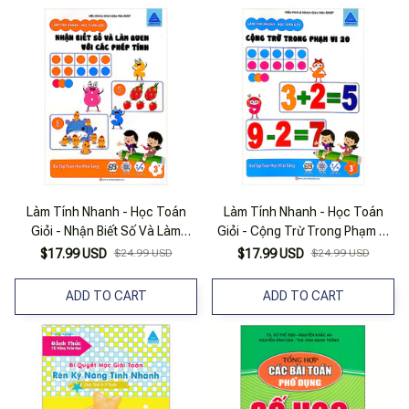
Làm Tính Nhanh - Học Toán
Làm Tính Nhanh - Học Toán
Giỏi - Nhận Biết Số Và Làm
Giỏi - Cộng Trừ Trong Phạm Vi
Quen Với Các Phép Tính - Bài
20 - Bài Tập Toán Học Khai
$17.99 USD
$24.99 USD
$17.99 USD
$24.99 USD
Tập Toán Học Khai Sáng
Sáng
ADD TO CART
ADD TO CART