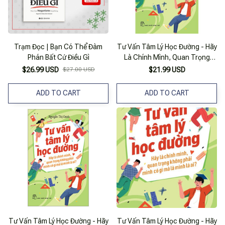
Trạm Đọc | Bạn Có Thể Đàm
Tư Vấn Tâm Lý Học Đường - Hãy
Phán Bất Cứ Điều Gì
Là Chính Mình, Quan Trọng
Không Phải Mình Có Gì Mà Là
$26.99 USD
$27.00 USD
$21.99 USD
Mình Là Ai?
ADD TO CART
ADD TO CART
Tư Vấn Tâm Lý Học Đường - Hãy
Tư Vấn Tâm Lý Học Đường - Hãy