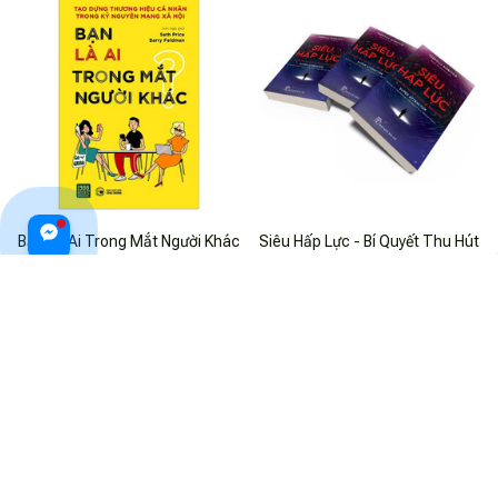
Bạn Là Ai Trong Mắt Người Khác
Siêu Hấp Lực - Bí Quyết Thu Hút
?
Bất Cứ Thứ Gì Bạn Muốn
$28.99 USD
$26.99 USD
ADD TO CART
ADD TO CART