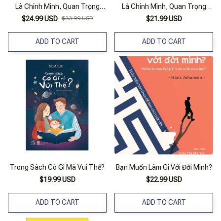
Là Chính Mình, Quan Trọng
Là Chính Mình, Quan Trọng
Không Phải Mình Có Gì Mà Là
Không Phải Mình Có Gì Mà Là
$24.99 USD
$33.99 USD
$21.99 USD
Mình Là Ai?
Mình Là Ai? _Tre
ADD TO CART
ADD TO CART
Trong Sách Có Gì Mà Vui Thế?
Bạn Muốn Làm Gì Với Đời Mình?
$19.99 USD
$22.99 USD
ADD TO CART
ADD TO CART