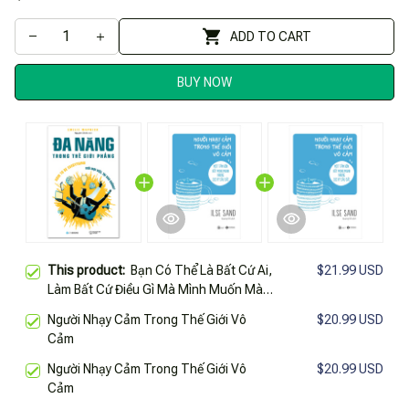
ADD TO CART
BUY NOW
This product:
Bạn Có Thể Là Bất Cứ Ai,
$21.99 USD
Làm Bất Cứ Điều Gì Mà Mình Muốn Mà
Không Cần Phải Sống Khác Với Con
Người Nhạy Cảm Trong Thế Giới Vô
$20.99 USD
Người Đa Dạng Trong Mình : Đa Năng
Cảm
Trong Thế Giới Phẳng
Người Nhạy Cảm Trong Thế Giới Vô
$20.99 USD
Cảm