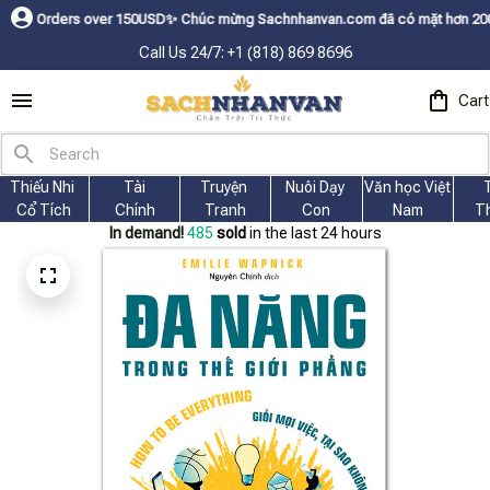
ers over 150USDㅤ✨
Chúc mừng Sachnhanvan.com đã có mặt hơn 200 quốc gia n
Call Us 24/7: +1 (818) 869 8696
Cart
Thiếu Nhi 
Tài
Truyện 
Nuôi Dạy 
Văn học Việt 
Cổ Tích
Chính
Tranh
Con
Nam
T
In demand!
489
sold
in the last 24 hours