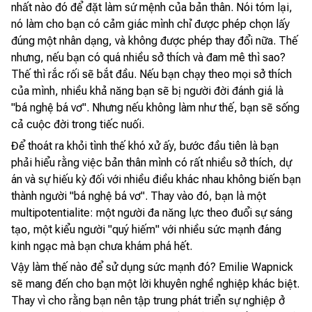
nhất nào đó để đặt làm sứ mệnh của bản thân. Nói tóm lại,
nó làm cho bạn có cảm giác mình chỉ được phép chọn lấy
đúng một nhân dạng, và không được phép thay đổi nữa. Thế
nhưng, nếu bạn có quá nhiều sở thích và đam mê thì sao?
Thế thì rắc rối sẽ bắt đầu. Nếu bạn chạy theo mọi sở thích
của mình, nhiều khả năng bạn sẽ bị người đời đánh giá là
"bá nghệ bá vơ". Nhưng nếu không làm như thế, bạn sẽ sống
cả cuộc đời trong tiếc nuối.
Để thoát ra khỏi tình thế khó xử ấy, bước đầu tiên là bạn
phải hiểu rằng việc bản thân mình có rất nhiều sở thích, dự
án và sự hiếu kỳ đối với nhiều điều khác nhau không biến bạn
thành người "bá nghệ bá vơ". Thay vào đó, bạn là một
multipotentialite: một người đa năng lực theo đuổi sự sáng
tạo, một kiểu người "quý hiếm" với nhiều sức mạnh đáng
kinh ngạc mà bạn chưa khám phá hết.
Vậy làm thế nào để sử dụng sức mạnh đó? Emilie Wapnick
sẽ mang đến cho bạn một lời khuyên nghề nghiệp khác biệt.
Thay vì cho rằng bạn nên tập trung phát triển sự nghiệp ở