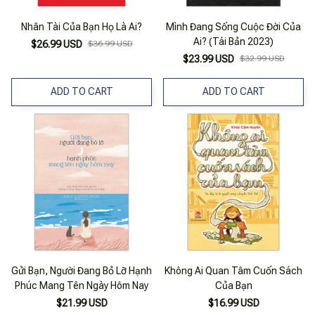
Nhân Tài Của Bạn Họ Là Ai?
Mình Đang Sống Cuộc Đời Của
Ai? (Tái Bản 2023)
$26.99 USD
$36.99 USD
$23.99 USD
$32.99 USD
ADD TO CART
ADD TO CART
Gửi Bạn, Người Đang Bỏ Lỡ Hạnh
Không Ai Quan Tâm Cuốn Sách
Phúc Mang Tên Ngày Hôm Nay
Của Bạn
$21.99 USD
$16.99 USD