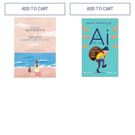
ADD TO CART
ADD TO CART
Gửi Bạn, Người Đang Bỏ Lỡ Hạnh
Ai Đã Bắt Cóc Sự Xuất Sắc Của
Phúc Mang Tên Ngày Hôm Nay
Bạn
$21.99 USD
$20.99 USD
ADD TO CART
ADD TO CART