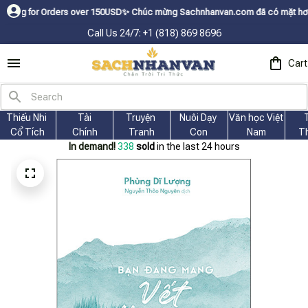
 Orders over 150USDㅤ✨
Chúc mừng Sachnhanvan.com đã có mặt hơn 200 quốc g
Call Us 24/7: +1 (818) 869 8696
Cart
Thiếu Nhi 
Tài
Truyện 
Nuôi Dạy 
Văn học Việt 
Cổ Tích
Chính
Tranh
Con
Nam
T
In demand!
340
sold
in the last 24 hours