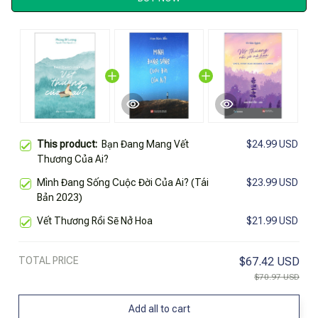
This product:
Bạn Đang Mang Vết
$24.99 USD
Thương Của Ai?
Mình Đang Sống Cuộc Đời Của Ai? (Tái
$23.99 USD
Bản 2023)
Vết Thương Rồi Sẽ Nở Hoa
$21.99 USD
TOTAL PRICE
$67.42 USD
$70.97 USD
Add all to cart