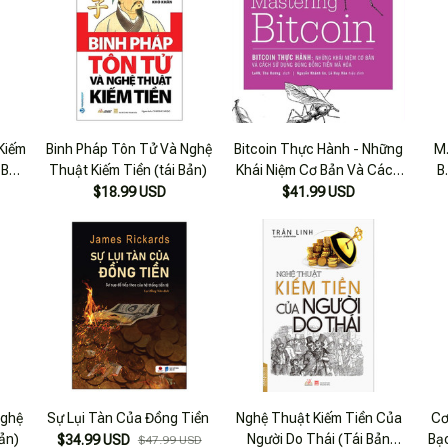
Kiếm
Binh Pháp Tôn Tử Và Nghệ
Bitcoin Thực Hành - Những
M.
 Bản
Thuật Kiếm Tiền (tái Bản)
Khái Niệm Cơ Bản Và Cách
B
Sử Dụng Đúng Đồng Tiền
Nhữ
$18.99 USD
$41.99 USD
Mã Hóa (mastering Bitcoin)
Cá
Nghệ
Sự Lụi Tàn Của Đồng Tiền
Nghệ Thuật Kiếm Tiền Của
Cơ
Bản)
Người Do Thái (Tái Bản
Bạ
$34.99 USD
$47.99 USD