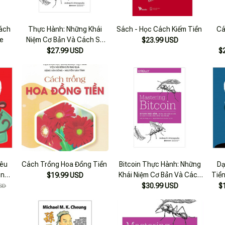
ách
Thực Hành: Những Khái
Sách - Học Cách Kiếm Tiền
Cá
be
Niệm Cơ Bản Và Cách Sử
$23.99 USD
Dụng Đúng Đồng Tiền Mã
$27.99 USD
$
Hóa
iêu
Cách Trồng Hoa Đồng Tiền
Bitcoin Thực Hành: Những
Dạ
on
Khái Niệm Cơ Bản Và Cách
Tiề
$19.99 USD
Sử Dụng Đúng Đồng Tiền
$30.99 USD
$
SD
Mã Hóa (Mastering Bitcoin)