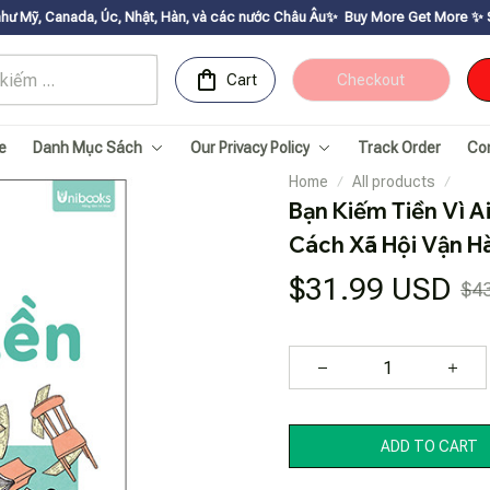
Nhật, Hàn, và các nước Châu Âu✨
Buy More Get Moreㅤ ✨ㅤ Sale up to 30% ㅤ✨ㅤ G
Cart
Checkout
e
Danh Mục Sách
Our Privacy Policy
Track Order
Co
Home
All products
Bạn Kiếm Tiền Vì A
Cách Xã Hội Vận H
$31.99 USD
$4
ADD TO CART