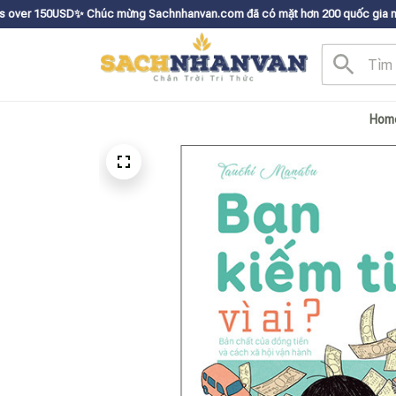
úc mừng Sachnhanvan.com đã có mặt hơn 200 quốc gia như Mỹ, Canada, Úc, 
Hom