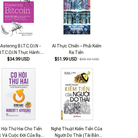
Astering B.I.T.C.O.I.N -
AI Thực Chiến – Phải Kiếm
.I.T.C.O.I.N Thực Hành:
Ra Tiền
ng Khái Niệm Cơ Bản Và
$34.99 USD
$51.99 USD
$68.00 USD
ch Sử Dụng Đúng Đồng
Tiền Mã Hóa_Al
 Hội Thứ Hai Cho Tiền
Nghệ Thuật Kiếm Tiền Của
c Và Cuộc Đời Của Bạn
Người Do Thái (Tái Bản