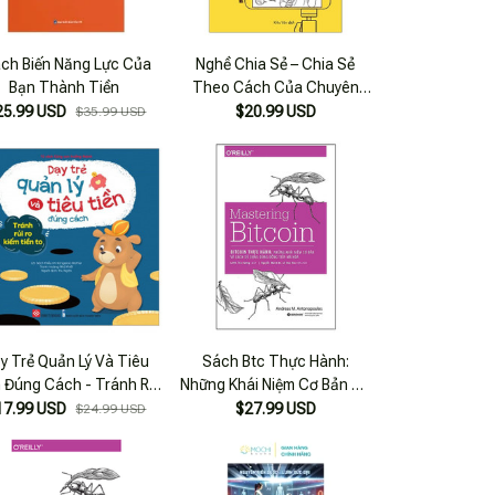
ch Biến Năng Lực Của
Nghề Chia Sẻ – Chia Sẻ
Bạn Thành Tiền
Theo Cách Của Chuyên
Gia Và Kiếm Tiền Theo
25.99 USD
$20.99 USD
$35.99 USD
Cách Của Triệu Phú
y Trẻ Quản Lý Và Tiêu
Sách Btc Thực Hành:
n Đúng Cách - Tránh Rủi
Những Khái Niệm Cơ Bản Và
Ro Kiếm Tiền To
Cách Sử Dụng Đúng Đồng
17.99 USD
$27.99 USD
$24.99 USD
Tiền Mã Hóa - Alphabooks
- Bản Quyền