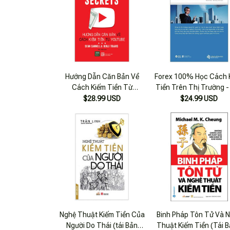
Hướng Dẫn Căn Bản Về
Forex 100% Học Cách 
Cách Kiếm Tiền Từ
Tiền Trên Thị Trường -
Youtube (tái Bản 2022)
Quyền
$28.99 USD
$24.99 USD
Nghệ Thuật Kiếm Tiền Của
Binh Pháp Tôn Tử Và 
Người Do Thái (tái Bản
Thuật Kiếm Tiền (Tái 