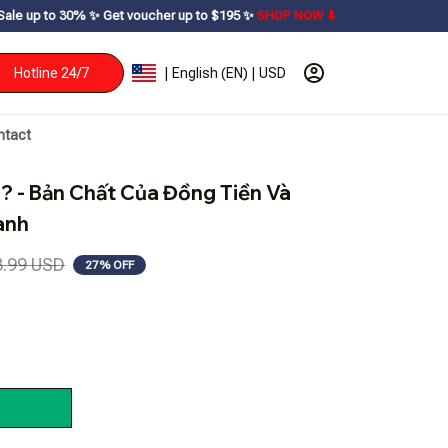
et voucher up to $195ㅤ ✨ㅤ
SHOP NOW ⬇
Hotline 24/7
| English (EN) | USD
ntact
i? - Bản Chất Của Đồng Tiền Và 
ành
3.99 USD
27% OFF