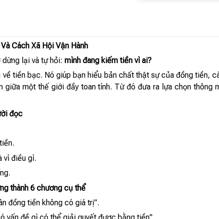
n Và Cách Xã Hội Vận Hành
dừng lại và tự hỏi:
mình đang kiếm tiền vì ai?
về tiền bạc. Nó giúp bạn hiểu bản chất thật sự của đồng tiền, các
hân giữa một thế giới đầy toan tính. Từ đó đưa ra lựa chọn thôn
ười đọc
tiền.
 vì điều gì.
ng.
ng thành 6 chương cụ thể
n đồng tiền không có giá trị”.
ó vấn đề gì có thể giải quyết được bằng tiền".