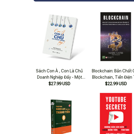
Sách Con À , Con Là Chủ
Blockchain: Bản Chất
Doanh Nghiệp Đấy - Một
Blockchain, Tiền Điện
Cuốn Sách Dạy Con Về
Hợp Đồng Thông Minh
$27.99 USD
$22.99 USD
Cách Kiếm Tiền Và Bản
Tương Lai Của Tiền 
Chất Của Đồng Tiền