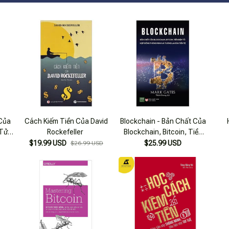
 Của
Cách Kiếm Tiền Của David
Blockchain - Bản Chất Của
 Tử,
Rockefeller
Blockchain, Bitcoin, Tiền
 Và
Điện Tử, Hợp Đồng Thông
$19.99 USD
$25.99 USD
$26.99 USD
Tệ
Minh Và Tương Lai Của
Tiền Tệ