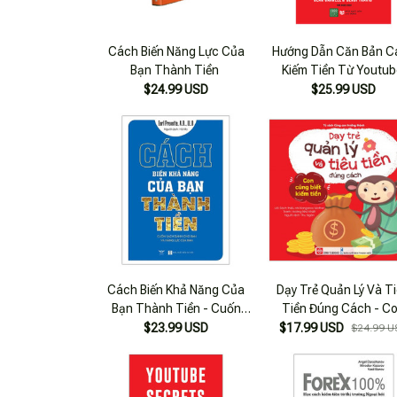
Cách Biến Năng Lực Của
Hướng Dẫn Căn Bản C
Bạn Thành Tiền
Kiếm Tiền Từ Youtu
$24.99 USD
$25.99 USD
Cách Biến Khả Năng Của
Dạy Trẻ Quản Lý Và T
Bạn Thành Tiền - Cuốn
Tiền Đúng Cách - C
Sách Dành Cho Bạn Và
Cũng Biết Kiếm Tiền
$23.99 USD
$17.99 USD
$24.99 U
Năng Lực Của Bạn