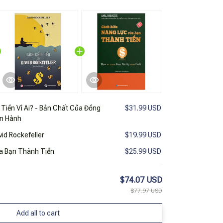
 Tiền Vì Ai? - Bản Chất Của Đồng
$31.99 USD
ận Hành
id Rockefeller
$19.99 USD
a Bạn Thành Tiền
$25.99 USD
$74.07 USD
$77.97 USD
Add all to cart