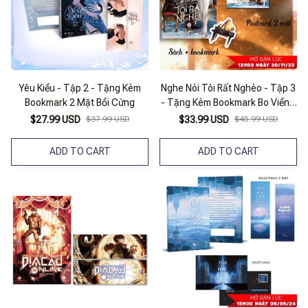
Yêu Kiều - Tập 2 - Tặng Kèm
Nghe Nói Tôi Rất Nghèo - Tập 3
Bookmark 2 Mặt Bồi Cứng
- Tặng Kèm Bookmark Bo Viền +
Postcard 2 Mặt
$27.99 USD
$37.99 USD
$33.99 USD
$45.99 USD
ADD TO CART
ADD TO CART