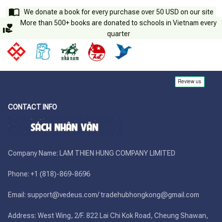
We donate a book for every purchase over 50 USD on our site
More than 500+ books are donated to schools in Vietnam every
quarter
CONTACT INFO
Company Name: LAM THIEN HUNG COMPANY LIMITED

Phone: +1 (818)-869-8696 

Email: support@vedeus.com/ tradehubhongkong@gmail.com

Address: West Wing, 2/F. 822 Lai Chi Kok Road, Cheung Shawan, 