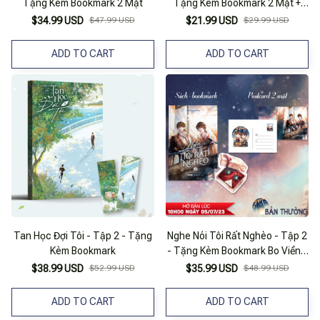
Tặng Kèm Bookmark 2 Mặt
Tặng Kèm Bookmark 2 Mặt +
Postcard 2 Mặt
$34.99 USD
$47.99 USD
$21.99 USD
$29.99 USD
ADD TO CART
ADD TO CART
Tan Học Đợi Tôi - Tập 2 - Tặng
Nghe Nói Tôi Rất Nghèo - Tập 2
Kèm Bookmark
- Tặng Kèm Bookmark Bo Viền +
Postcard 2 Mặt
$38.99 USD
$52.99 USD
$35.99 USD
$48.99 USD
ADD TO CART
ADD TO CART