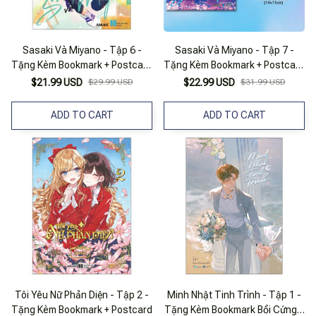
Sasaki Và Miyano - Tập 6 -
Sasaki Và Miyano - Tập 7 -
Tặng Kèm Bookmark + Postcard
Tặng Kèm Bookmark + Postcard
2 Mặt
2 Mặt
$21.99 USD
$29.99 USD
$22.99 USD
$31.99 USD
ADD TO CART
ADD TO CART
Tôi Yêu Nữ Phản Diện - Tập 2 -
Minh Nhật Tinh Trình - Tập 1 -
Tặng Kèm Bookmark + Postcard
Tặng Kèm Bookmark Bồi Cứng 2