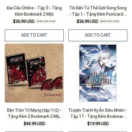
Địa Cầu Online - Tập 3 - Tặng
Tôi Đến Từ Thế Giới Song Song
Kèm Bookmark 2 Mặt
- Tập 1 - Tặng Kèm Postcard 2
Mặt Bồi Cứng + Bookmark 2 Mặt
$36.99 USD
$49.99 USD
$36.99 USD
$49.99 USD
Bồi Cứng
ADD TO CART
ADD TO CART
Bàn Tròn Trí Mạng (tập 1+2) -
Truyện Tranh Kỳ Án Siêu Nhiên -
Tặng Kèm 2 Bookmark 2 Mặt
Tập 17 - Tặng Kèm Bookmark
Bồi Cứng
Giấy 2 Mặt - Nxb Trẻ
$48.99 USD
$19.99 USD