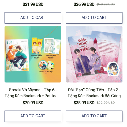
Mặt
$31.99 USD
$36.99 USD
$49.99 USD
ADD TO CART
ADD TO CART
Sasaki Và Miyano - Tập 6 -
Đôi “Bạn” Cùng Tiến - Tập 2 -
Tặng Kèm Bookmark + Postcard
Tặng Kèm Bookmark Bồi Cứng
2 Mặt + Lót Ly 2 Mặt
$20.99 USD
$38.99 USD
$52.99 USD
ADD TO CART
ADD TO CART