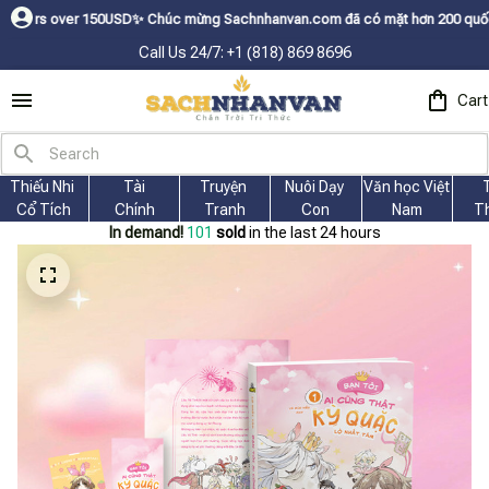
Chúc mừng Sachnhanvan.com đã có mặt hơn 200 quốc gia như Mỹ, Canada, Ú
Call Us 24/7: +1 (818) 869 8696
Cart
Thiếu Nhi 
Tài
Truyện 
Nuôi Dạy 
Văn học Việt 
Cổ Tích
Chính
Tranh
Con
Nam
T
In demand!
104
sold
in the last 24 hours