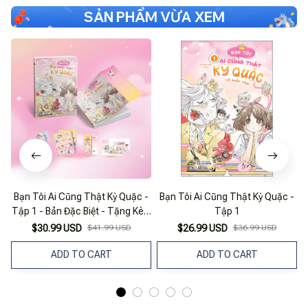
SẢN PHẨM VỪA XEM
Bạn Tôi Ai Cũng Thật Kỳ Quặc -
Bạn Tôi Ai Cũng Thật Kỳ Quặc -
Tập 1 - Bản Đặc Biệt - Tặng Kèm
Tập 1
Bookmark 2 Mặt + Standee 2
$30.99 USD
$41.99 USD
$26.99 USD
$36.99 USD
Mảnh + Sticker 10 Chi Tiết +
Postcard Random 1 Trong 4
ADD TO CART
ADD TO CART
Mẫu