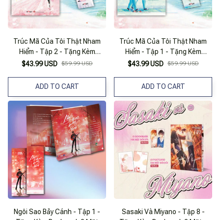
Trúc Mã Của Tôi Thật Nham
Trúc Mã Của Tôi Thật Nham
Hiểm - Tập 2 - Tặng Kèm
Hiểm - Tập 1 - Tặng Kèm
Bookmark Bồi Cứng
Bookmark Bồi Cứng
$43.99 USD
$59.99 USD
$43.99 USD
$59.99 USD
ADD TO CART
ADD TO CART
Ngôi Sao Bảy Cánh - Tập 1 -
Sasaki Và Miyano - Tập 8 -