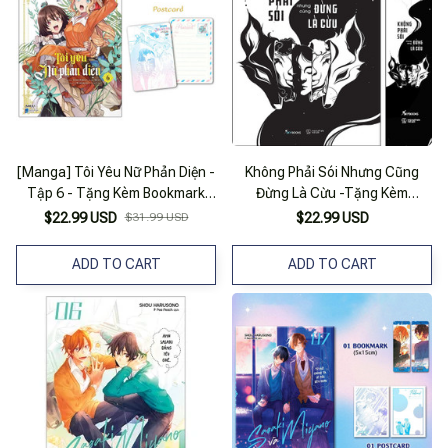
[Manga] Tôi Yêu Nữ Phản Diện -
Không Phải Sói Nhưng Cũng
Tập 6 - Tặng Kèm Bookmark
Đừng Là Cừu -Tặng Kèm
Hai Mặt
Bookmark 2 Mặt
$22.99 USD
$31.99 USD
$22.99 USD
ADD TO CART
ADD TO CART