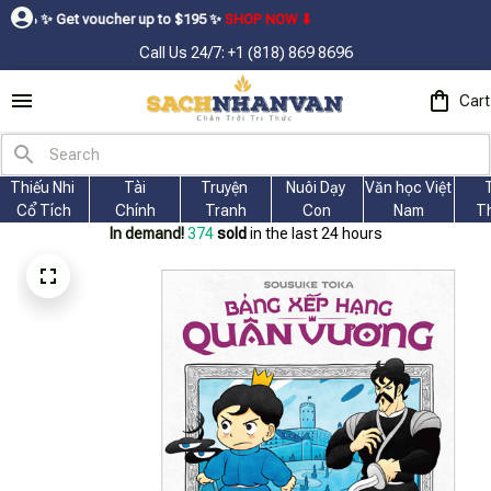
voucher up to $195ㅤ ✨ㅤ
SHOP NOW ⬇
Call Us 24/7: +1 (818) 869 8696
Cart
Thiếu Nhi 
Tài
Truyện 
Nuôi Dạy 
Văn học Việt 
Cổ Tích
Chính
Tranh
Con
Nam
T
In demand!
377
sold
in the last 24 hours