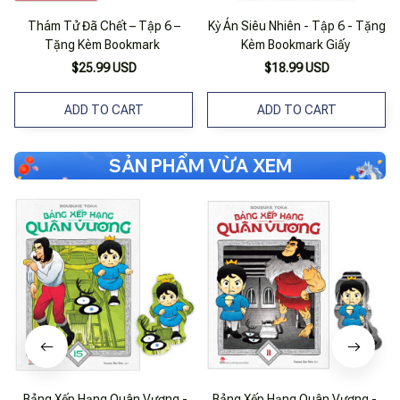
Thám Tử Đã Chết – Tập 6 –
Kỳ Án Siêu Nhiên - Tập 6 - Tặng
Tặng Kèm Bookmark
Kèm Bookmark Giấy
$25.99 USD
$18.99 USD
ADD TO CART
ADD TO CART
SẢN PHẨM VỪA XEM
Bảng Xếp Hạng Quân Vương -
Bảng Xếp Hạng Quân Vương -