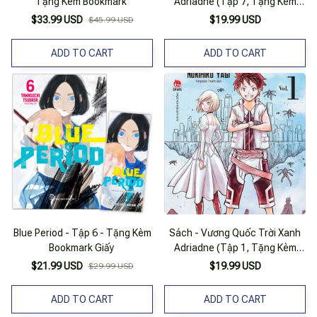
Tặng Kèm Bookmark
Adriadne (Tập 7, Tặng Kèm
Bookmark)
$33.99 USD
$19.99 USD
$45.99 USD
ADD TO CART
ADD TO CART
Blue Period - Tập 6 - Tặng Kèm
Sách - Vương Quốc Trời Xanh
Bookmark Giấy
Adriadne (Tập 1, Tặng Kèm
Bookmark)
$21.99 USD
$19.99 USD
$29.99 USD
ADD TO CART
ADD TO CART