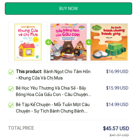
BUY NOW
This product:
Bánh Ngọt Cho Tâm Hồn
$16.99 USD
- Khung Cửa Và Chị Mưa
Bé Học Yêu Thương Và Chia Sẻ - Bảy
$15.99 USD
Bông Hoa Của Gấu Con - Câu Chuyện
Ngọt Ngào Về Sự Quan Tâm Và Chia Sẻ
Bé Tập Kể Chuyện - Mỗi Tuần Một Câu
$14.99 USD
Chuyện - Sự Tích Bánh Chưng Bánh
Giầy (2022)
TOTAL PRICE
$45.57 USD
$47.97 USD