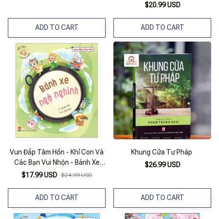
$20.99 USD
ADD TO CART
ADD TO CART
Vun Đắp Tâm Hồn - Khỉ Con Và
Khung Cửa Tư Pháp
Các Bạn Vui Nhộn - Bánh Xe
$26.99 USD
Ngộ Nghĩnh
$17.99 USD
$24.99 USD
ADD TO CART
ADD TO CART