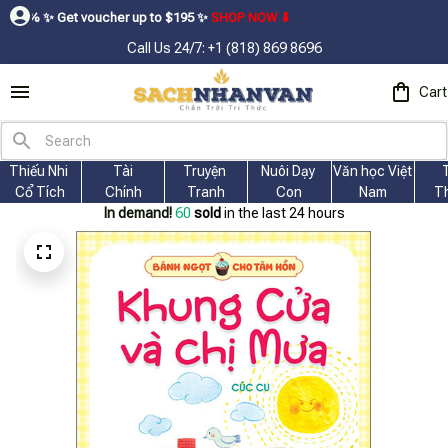
t voucher up to $195ㅤ ✨ㅤ
SHOP NOW ⬇
Call Us 24/7: +1 (818) 869 8696
Cart
Thiếu Nhi 
Tài
Truyện 
Nuôi Dạy 
Văn học Việt 
Cổ Tích
Chính
Tranh
Con
Nam
T
In demand!
61
sold
in the last 24 hours