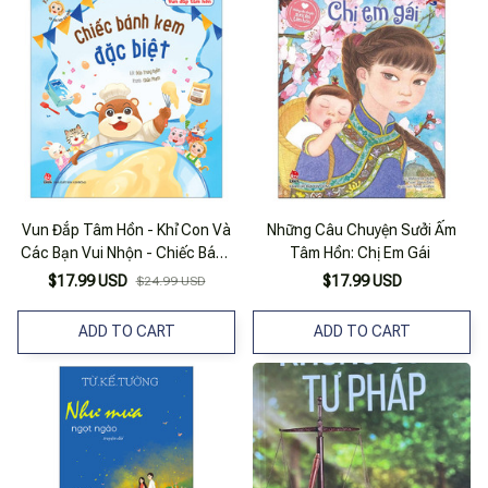
Vun Đắp Tâm Hồn - Khỉ Con Và
Những Câu Chuyện Sưởi Ấm
Các Bạn Vui Nhộn - Chiếc Bánh
Tâm Hồn: Chị Em Gái
Kem Đặc Biệt
$17.99 USD
$17.99 USD
$24.99 USD
ADD TO CART
ADD TO CART