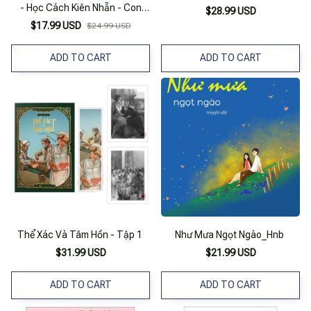
- Học Cách Kiên Nhẫn - Con
$28.99 USD
Muốn Ăn Bánh Luôn Cơ!
$17.99 USD
$24.99 USD
ADD TO CART
ADD TO CART
Thể Xác Và Tâm Hồn - Tập 1
Như Mưa Ngọt Ngào_Hnb
$31.99 USD
$21.99 USD
ADD TO CART
ADD TO CART