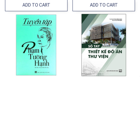
ADD TO CART
ADD TO CART
Tuyển Tập Phạm Tường Hạnh
Sổ Tay Thiết Kế Đồ Án Thư Viện
$79.99 USD
$21.99 USD
ADD TO CART
ADD TO CART