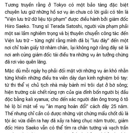
Tương truyền rằng ở Tokyo có một bảo tàng đặc biệt
chuyên lưu giữ những hồ sơ vụ án chưa có lời giải có tên là
“Viện lưu trữ dữ liệu tội phạm” được điều hành bởi giám đốc
Hiiro Saeko. Trung sĩ Terada Satoshi, người vừa phạm phải
một sai lầm nghiêm trọng và bị thuyên chuyển công tác đến
Viện lưu trữ – từng nghĩ rằng mình đã bị “lưu đày” đến một
nơi chỉ toàn giấy tờ nhàm chán, lại không ngờ rằng đây sẽ là
nơi anh cùng giám đốc tái điều tra những vụ án tưởng chừng
đã rơi vào quên lãng.
Mặc dù mỗi ngày họ phải đối mặt với những vụ án khó nhằn
từng khiến những điều tra viên dày dạn kinh nghiệm bó tay:
từ thi thể vị chủ tịch nhà máy bánh mì trôi dạt ở bờ sông;
hiện trường cái chết rùng rợn của gia đình bốn người bị đầu
độc bằng kali xyanua; cho đến xác người đàn ông trong ô tô
hé lộ bí mật về vụ “án mạng hoán đổi” cách đây 25 năm.
Thế nhưng chỉ cần có được những vật chứng mấu chốt dù là
tội ác vừa diễn ra hay đã xảy ra hàng chục năm trước, giám
đốc Hiiro Saeko vẫn có thể tìm ra chân tướng và vạch trần