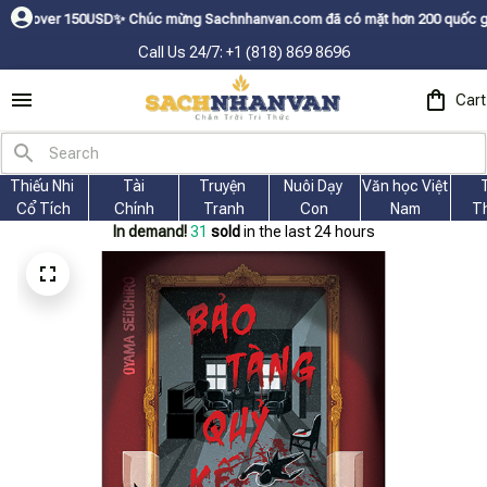
r 150USDㅤ✨
Chúc mừng Sachnhanvan.com đã có mặt hơn 200 quốc gia như Mỹ,
Call Us 24/7: +1 (818) 869 8696
Cart
Thiếu Nhi 
Tài
Truyện 
Nuôi Dạy 
Văn học Việt 
Cổ Tích
Chính
Tranh
Con
Nam
T
In demand!
31
sold
in the last 24 hours