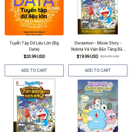
Tuyển Tập Dữ Liệu Lớn (Big
Doraemon - Movie Story -
Data)
Nobita Và Viện Bảo Tàng Bảo
Bối
$20.99 USD
$19.99 USD
$26.99 USD
ADD TO CART
ADD TO CART