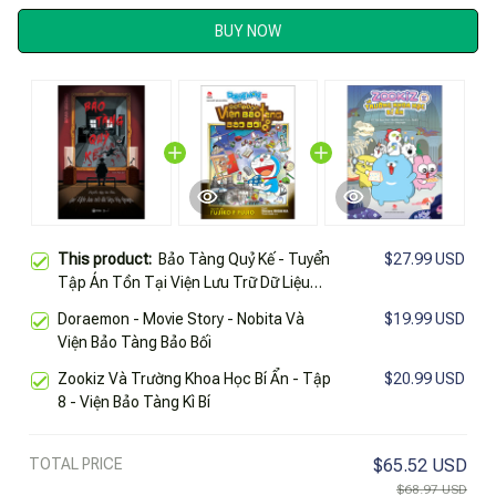
BUY NOW
This product:
Bảo Tàng Quỷ Kế - Tuyển
$27.99 USD
Tập Án Tồn Tại Viện Lưu Trữ Dữ Liệu
Tội Phạm
Doraemon - Movie Story - Nobita Và
$19.99 USD
Viện Bảo Tàng Bảo Bối
Zookiz Và Trường Khoa Học Bí Ẩn - Tập
$20.99 USD
8 - Viện Bảo Tàng Kì Bí
TOTAL PRICE
$65.52 USD
$68.97 USD