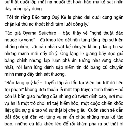
sự thật dưới lớp mặt nạ người tốt hoàn hảo mà kẻ sát nhân
dày công gây dựng.
“Tôi tin rằng Bảo tàng Quỷ Kế là pháo đài cuối cùng ngăn
chặn kẻ thủ ác thoát khỏi tấm lưới công lý.”
Tác giả Oyama Seiichiro – bậc thầy về "nghệ thuật đảo
ngược kỳ vọng" – đã khéo léo dệt nên từng tầng lớp sự kiện
chồng chéo, với các nhân vật kể chuyện không đáng tin và
những manh mối đầy ẩn ý. Ông lặng lẽ giăng bẫy độc giả
bằng chính những lập luận phá án tưởng như vững chắc
nhất, rồi lạnh lùng đánh sập niềm tin đó bằng cú chuyển
mình mang đầy tính sát thương.
“Bảo tàng quỷ kế – Tuyển tập án tồn tại Viện lưu trữ dữ liệu
tội phạm” không đơn thuần là một tập truyện trinh thám – nó
còn là bản giao hưởng của những cú twist đỉnh cao, nơi mỗi
vụ án là một trò chơi trí tuệ hiểm hóc, một cuộc chiến khốc
liệt giữa sự giả tạo và sự thật bị che giấu. Cuốn sách sẽ dẫn
dắt độc giả đến với từng vụ án ẩn chứa những mưu kế táo
bạo, những cú lừa khéo léo để rồi khám phá ra sự thật bị