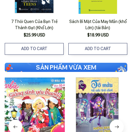
7 Thói Quen Của Bạn Trẻ
Sách Bí Mật Của May Mắn (khổ
Thành Đạt (Khổ Lớn)
Lớn) (tái Bản)
$25.99 USD
$18.99 USD
ADD TO CART
ADD TO CART
SẢN PHẨM VỪA XEM