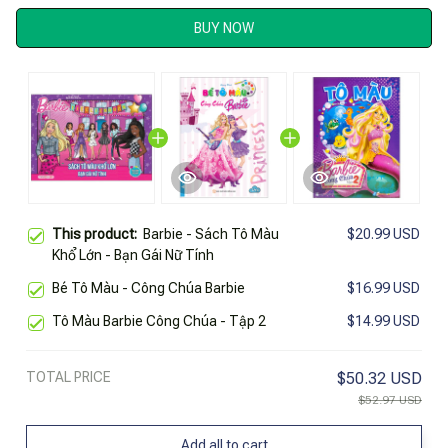
BUY NOW
This product:
Barbie - Sách Tô Màu
$20.99 USD
Khổ Lớn - Bạn Gái Nữ Tính
Bé Tô Màu - Công Chúa Barbie
$16.99 USD
Tô Màu Barbie Công Chúa - Tập 2
$14.99 USD
TOTAL PRICE
$50.32 USD
$52.97 USD
Add all to cart