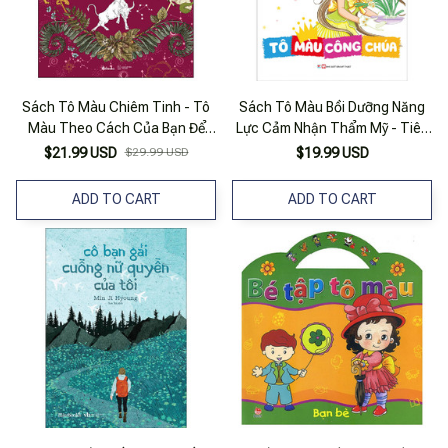
Sách Tô Màu Chiêm Tinh - Tô
Sách Tô Màu Bồi Dưỡng Năng
Màu Theo Cách Của Bạn Để
Lực Cảm Nhận Thẩm Mỹ - Tiên
Khai Mở Trực Giác Diệu Kỳ
Nữ Các Loài Hoa - Tô Màu Công
$21.99 USD
$29.99 USD
$19.99 USD
Chúa
ADD TO CART
ADD TO CART