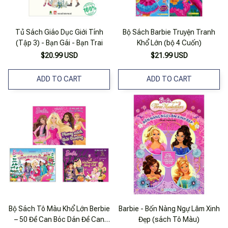
Tủ Sách Giáo Dục Giới Tính
Bộ Sách Barbie Truyện Tranh
(Tập 3) - Bạn Gái - Bạn Trai
Khổ Lớn (bộ 4 Cuốn)
$20.99 USD
$21.99 USD
ADD TO CART
ADD TO CART
Bộ Sách Tô Màu Khổ Lớn Berbie
Barbie - Bốn Nàng Ngự Lâm Xinh
– 50 Đề Can Bóc Dán Đề Can
Đẹp (sách Tô Màu)