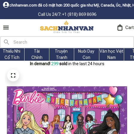
 đã có mặt hơn 200 quốc gia như Mỹ, Canada, Úc, Nhật, Hàn, và các nước
Call Us 24/7: +1 (818) 869 8696
Cart
Thiếu Nhi 
Tài
Truyện 
Nuôi Dạy 
Văn học Việt 
Cổ Tích
Chính
Tranh
Con
Nam
T
In demand!
299
sold
in the last 24 hours