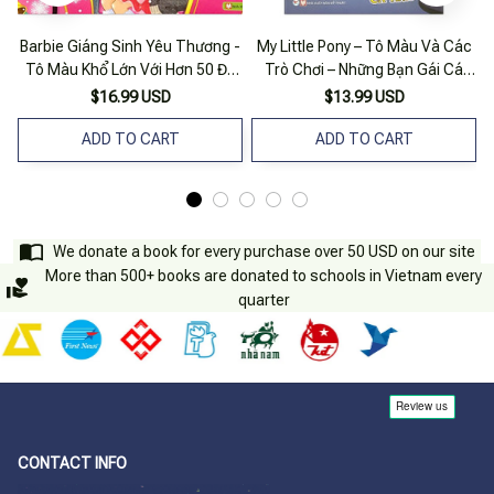
Barbie Giáng Sinh Yêu Thương -
My Little Pony – Tô Màu Và Các
Tô Màu Khổ Lớn Với Hơn 50 Đề
Trò Chơi – Những Bạn Gái Cá
Can
Tính
$16.99 USD
$13.99 USD
ADD TO CART
ADD TO CART
We donate a book for every purchase over 50 USD on our site
More than 500+ books are donated to schools in Vietnam every
quarter
CONTACT INFO