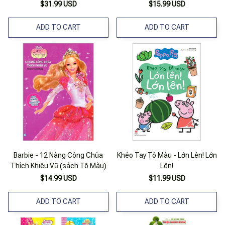
(Bộ 3 Cuốn)
$31.99 USD
$15.99 USD
ADD TO CART
ADD TO CART
Barbie - 12 Nàng Công Chúa
Khéo Tay Tô Màu - Lớn Lên! Lớn
Thích Khiêu Vũ (sách Tô Màu)
Lên!
$14.99 USD
$11.99 USD
ADD TO CART
ADD TO CART