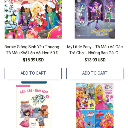
Barbie Giáng Sinh Yêu Thương -
My Little Pony – Tô Màu Và Các
Tô Màu Khổ Lớn Với Hơn 50 Đề
Trò Chơi – Những Bạn Gái Cá
Can
Tính
$16.99 USD
$13.99 USD
ADD TO CART
ADD TO CART