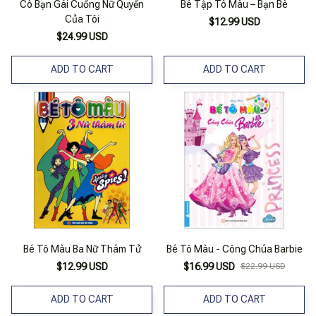
Cô Bạn Gái Cuồng Nữ Quyền
Bé Tập Tô Màu – Bạn Bè
Của Tôi
$12.99 USD
$24.99 USD
ADD TO CART
ADD TO CART
Bé Tô Màu Ba Nữ Thám Tử
Bé Tô Màu - Công Chúa Barbie
$12.99 USD
$16.99 USD
$22.99 USD
ADD TO CART
ADD TO CART