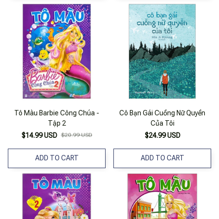
Tô Màu Barbie Công Chúa -
Cô Bạn Gái Cuồng Nữ Quyền
Tập 2
Của Tôi
$14.99 USD
$20.99 USD
$24.99 USD
ADD TO CART
ADD TO CART