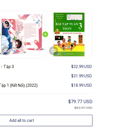
 - Tập 3
$32.99 USD
$31.99 USD
ập 1 (Kết Nối) (2022)
$18.99 USD
$79.77 USD
$83.97 USD
Add all to cart