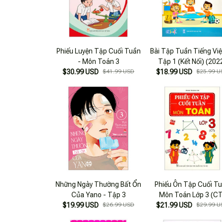
Phiếu Luyện Tập Cuối Tuần
Bài Tập Tuần Tiếng Việt
- Môn Toán 3
Tập 1 (Kết Nối) (202
$30.99 USD
$41.99 USD
$18.99 USD
$25.99 U
Những Ngày Thường Bất Ổn
Phiếu Ôn Tập Cuối T
Của Yano - Tập 3
Môn Toán Lớp 3 (CT
$19.99 USD
$26.99 USD
$21.99 USD
$29.99 U