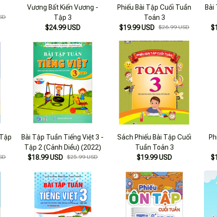
Vương Bất Kiến Vương -
Phiếu Bài Tập Cuối Tuần
Bài
SD
Tập 3
Toán 3
$24.99 USD
$19.99 USD
$26.99 USD
$
 Tập
Bài Tập Tuần Tiếng Việt 3 -
Sách Phiếu Bài Tập Cuối
Ph
Tập 2 (Cánh Diều) (2022)
Tuần Toán 3
SD
$18.99 USD
$25.99 USD
$19.99 USD
$