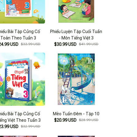
hiếu Bài Tập Củng Cố
Phiếu Luyện Tập Cuối Tuần
Toán Theo Tuần 3
- Môn Tiếng Việt 3
24.99 USD
$33.99 USD
$30.99 USD
$41.99 USD
hiếu Bài Tập Củng Cố
Mèo Tuần Đêm - Tập 10
ếng Việt Theo Tuần 3
$20.99 USD
$28.99 USD
23.99 USD
$32.99 USD