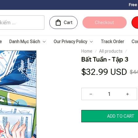
Free Shipping for
Cart
Checkout
e
Danh Mục Sách
Our Privacy Policy
Track Order
Co
Home
All products
Bất Tuần - Tập 3
$32.99 USD
$4
ADD TO CART