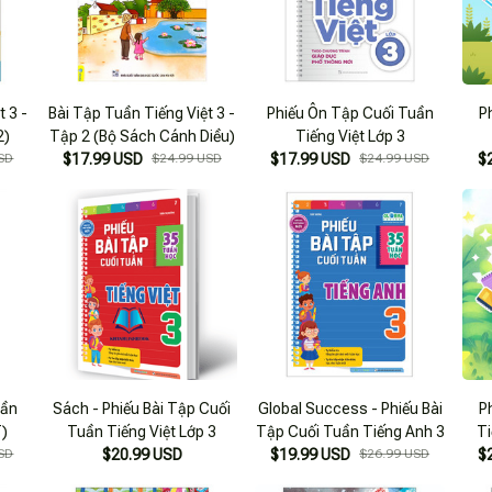
 3 -
Bài Tập Tuần Tiếng Việt 3 -
Phiếu Ôn Tập Cuối Tuần
P
2)
Tập 2 (Bộ Sách Cánh Diều)
Tiếng Việt Lớp 3
SD
$17.99 USD
$24.99 USD
$17.99 USD
$24.99 USD
$
uần
Sách - Phiếu Bài Tập Cuối
Global Success - Phiếu Bài
P
)
Tuần Tiếng Việt Lớp 3
Tập Cuối Tuần Tiếng Anh 3
Ti
SD
$20.99 USD
$19.99 USD
$26.99 USD
$