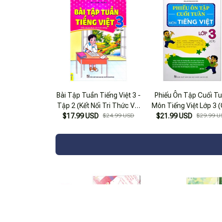
Bài Tập Tuần Tiếng Việt 3 -
Phiếu Ôn Tập Cuối T
Tập 2 (Kết Nối Tri Thức Với
Môn Tiếng Việt Lớp 3 
$17.99 USD
Cuộc Sống)
$24.99 USD
$21.99 USD
$29.99 U