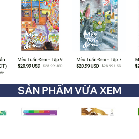
uần
Mèo Tuần Đêm - Tập 9
Mèo Tuần Đêm - Tập 7
M
(CT)
$20.99 USD
$28.99 USD
$20.99 USD
$28.99 USD
$
SD
SẢN PHẨM VỪA XEM