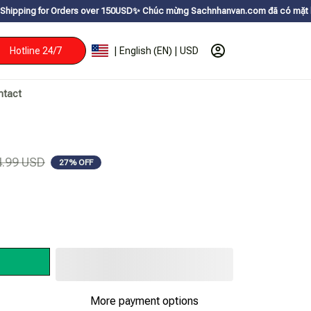
 Orders over 150USDㅤ✨
Chúc mừng Sachnhanvan.com đã có mặt hơn 200 quốc g
Hotline 24/7
| English (EN) | USD
ntact
4.99 USD
27% OFF
More payment options