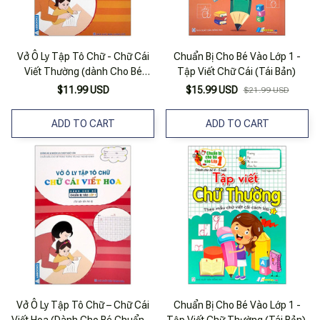
Vở Ô Ly Tập Tô Chữ - Chữ Cái
Chuẩn Bị Cho Bé Vào Lớp 1 -
Viết Thường (dành Cho Bé
Tập Viết Chữ Cái (Tái Bản)
Chuẩn Bị Vào Lớp 1)
$11.99 USD
$15.99 USD
$21.99 USD
ADD TO CART
ADD TO CART
Vở Ô Ly Tập Tô Chữ – Chữ Cái
Chuẩn Bị Cho Bé Vào Lớp 1 -