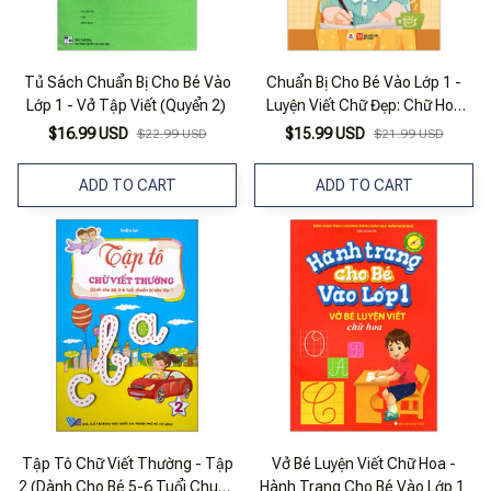
Tủ Sách Chuẩn Bị Cho Bé Vào
Chuẩn Bị Cho Bé Vào Lớp 1 -
Lớp 1 - Vở Tập Viết (Quyển 2)
Luyện Viết Chữ Đẹp: Chữ Hoa
(Tái Bản 2020)
$16.99 USD
$15.99 USD
$22.99 USD
$21.99 USD
ADD TO CART
ADD TO CART
Tập Tô Chữ Viết Thường - Tập
Vở Bé Luyện Viết Chữ Hoa -
2 (Dành Cho Bé 5-6 Tuổi Chuẩn
Hành Trang Cho Bé Vào Lớp 1