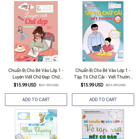
Chuẩn Bị Cho Bé Vào Lớp 1 -
Chuẩn Bị Cho Bé Vào Lớp 1 -
Luyện Viết Chữ Đẹp: Chữ
Tập Tô Chữ Cái - Viết Thường
Thường (Tái Bản 2020)
(Dành Cho 4-6 Tuổi)
$15.99 USD
$15.99 USD
$21.99 USD
$21.99 USD
ADD TO CART
ADD TO CART