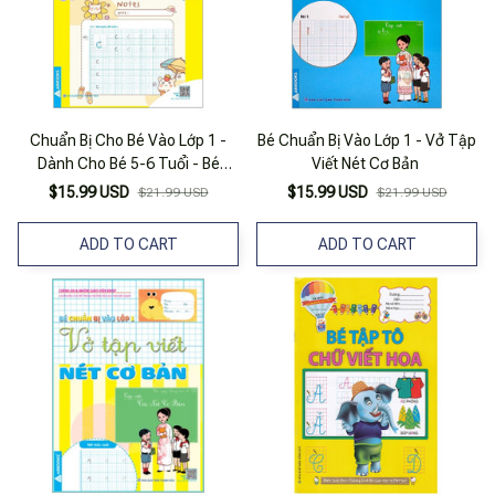
Chuẩn Bị Cho Bé Vào Lớp 1 -
Bé Chuẩn Bị Vào Lớp 1 - Vở Tập
Dành Cho Bé 5-6 Tuổi - Bé
Viết Nét Cơ Bản
Luyện Viết Chữ Thường
$15.99 USD
$15.99 USD
$21.99 USD
$21.99 USD
ADD TO CART
ADD TO CART