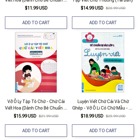
Viết Hoa (Dành Cho Bé Chuẩn Bị
Tập Viết Chữ Thường (Tái Bản)
Vào Lớp 1)
$11.99 USD
$14.99 USD
$20.99 USD
ADD TO CART
ADD TO CART
Vở Ô Ly Tập Tô Chữ - Chữ Cái
Luyện Viết Chữ Cái Và Chữ
Viết Hoa (Dành Cho Bé Chuẩn Bị
Ghép - Vở Ô Li Có Chữ Mẫu - Bé
Vào Lớp 1)
Chuẩn Bị Vào Lớp 1
$15.99 USD
$18.99 USD
$21.99 USD
$25.99 USD
ADD TO CART
ADD TO CART