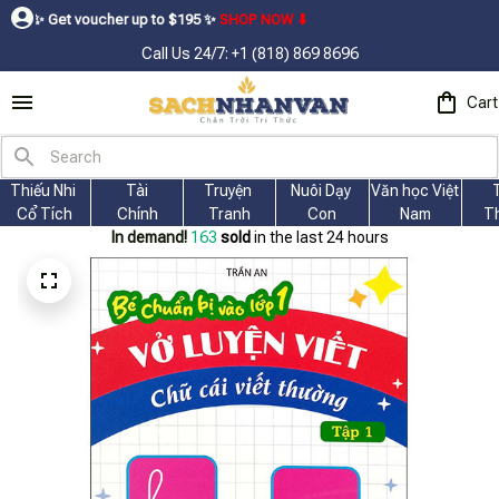
ucher up to $195ㅤ ✨ㅤ
SHOP NOW ⬇
Call Us 24/7: +1 (818) 869 8696
Cart
Thiếu Nhi 
Tài
Truyện 
Nuôi Dạy 
Văn học Việt 
Cổ Tích
Chính
Tranh
Con
Nam
T
In demand!
164
sold
in the last 24 hours