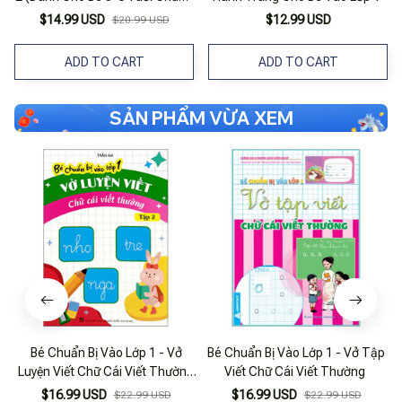
Bị Cho Bé Vào Lớp 1)
$14.99 USD
$12.99 USD
$20.99 USD
ADD TO CART
ADD TO CART
SẢN PHẨM VỪA XEM
Bé Chuẩn Bị Vào Lớp 1 - Vở
Bé Chuẩn Bị Vào Lớp 1 - Vở Tập
Luyện Viết Chữ Cái Viết Thường
Viết Chữ Cái Viết Thường
- Tập 2
$16.99 USD
$16.99 USD
$22.99 USD
$22.99 USD