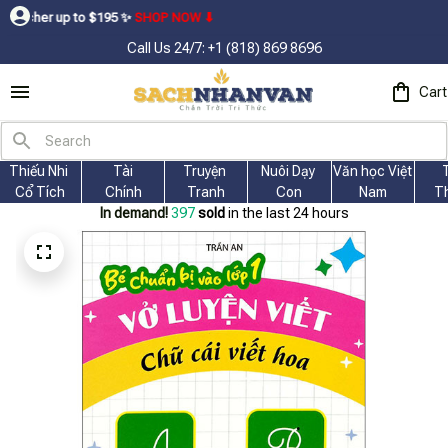
o $195ㅤ ✨ㅤ
SHOP NOW ⬇
Call Us 24/7: +1 (818) 869 8696
Cart
Thiếu Nhi 
Tài
Truyện 
Nuôi Dạy 
Văn học Việt 
Cổ Tích
Chính
Tranh
Con
Nam
T
In demand!
398
sold
in the last 24 hours