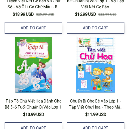
Luyện Viết Nét Cơ Bản Và Chữ
Bé Chuẩn Bị Vào Lớp 1 - Vở Tập
Số - Vở Ô Li Có Chữ Mẫu - Bé
Viết Nét Cơ Bản
Chuẩn Bị Vào Lớp 1
$18.99 USD
$16.99 USD
$25.99 USD
$22.99 USD
ADD TO CART
ADD TO CART
Tập Tô Chữ Viết Hoa Dành Cho
Chuẩn Bị Cho Bé Vào Lớp 1 -
Bé 5-6 Tuổi Chuẩn Bị Vào Lớp 1
Tập Viết Chữ Hoa - Theo Mẫu
Chữ Viết Cải Cách Lớp 1 (dành
$10.99 USD
$11.99 USD
Cho Bé 4-5 Tuổi)
ADD TO CART
ADD TO CART