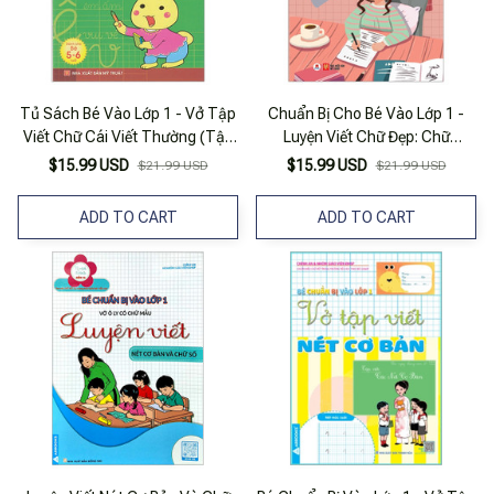
Tủ Sách Bé Vào Lớp 1 - Vở Tập
Chuẩn Bị Cho Bé Vào Lớp 1 -
Viết Chữ Cái Viết Thường (Tập
Luyện Viết Chữ Đẹp: Chữ
1)
Thường (Tái Bản 2020)
$15.99 USD
$15.99 USD
$21.99 USD
$21.99 USD
ADD TO CART
ADD TO CART