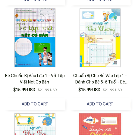
Bé Chuẩn Bị Vào Lớp 1 - Vở Tập
Chuẩn Bị Cho Bé Vào Lớp 1 -
Viết Nét Cơ Bản
Dành Cho Bé 5-6 Tuổi - Bé
Luyện Viết Chữ Thường
$15.99 USD
$15.99 USD
$21.99 USD
$21.99 USD
ADD TO CART
ADD TO CART