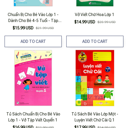
Chuẩn Bị Cho Bé Vào Lớp 1 -
Vở Viết Chữ Hoa Lớp 1
Dành Cho Bé 4-5 Tuổi - Tập
$14.99 USD
$20.99 USD
Viết Chữ Hoa
$15.99 USD
$21.99 USD
ADD TO CART
ADD TO CART
Tủ Sách Chuẩn Bị Cho Bé Vào
Tủ Sách Bé Vào Lớp Một -
Lớp 1 - Vở Tập Viết Quyển 1
Luyện Viết Chữ Cái Q.1
$16.99 USD
$17.99 USD
$22.99 USD
$24.99 USD