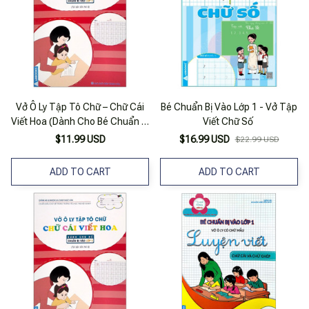
Vở Ô Ly Tập Tô Chữ – Chữ Cái
Bé Chuẩn Bị Vào Lớp 1 - Vở Tập
Viết Hoa (Dành Cho Bé Chuẩn Bị
Viết Chữ Số
Vào Lớp 1)
$11.99 USD
$16.99 USD
$22.99 USD
ADD TO CART
ADD TO CART