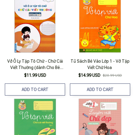
Vở Ô Ly Tập Tô Chữ - Chữ Cái
Tủ Sách Bé Vào Lớp 1 - Vở Tập
Viết Thường (dành Cho Bé
Viết Chữ Hoa
Chuẩn Bị Vào Lớp 1)
$11.99 USD
$14.99 USD
$20.99 USD
ADD TO CART
ADD TO CART