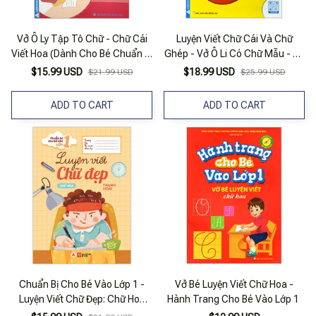
Vở Ô Ly Tập Tô Chữ - Chữ Cái
Luyện Viết Chữ Cái Và Chữ
Viết Hoa (Dành Cho Bé Chuẩn Bị
Ghép - Vở Ô Li Có Chữ Mẫu - Bé
Vào Lớp 1)
Chuẩn Bị Vào Lớp 1
$15.99 USD
$18.99 USD
$21.99 USD
$25.99 USD
ADD TO CART
ADD TO CART
Chuẩn Bị Cho Bé Vào Lớp 1 -
Vở Bé Luyện Viết Chữ Hoa -
Luyện Viết Chữ Đẹp: Chữ Hoa
Hành Trang Cho Bé Vào Lớp 1
(Tái Bản 2020)