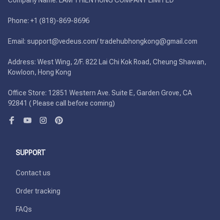
Company Name: LAM THIEN HUNG COMPANY LIMITED

Phone: +1 (818)-869-8696 

Email: support@vedeus.com/ tradehubhongkong@gmail.com

Address: West Wing, 2/F. 822 Lai Chi Kok Road, Cheung Shawan, 
Kowloon, Hong Kong

Office Store: 12851 Western Ave. Suite E, Garden Grove, CA 
92841 ( Please call before coming)
SUPPORT
Contact us
Order tracking
FAQs