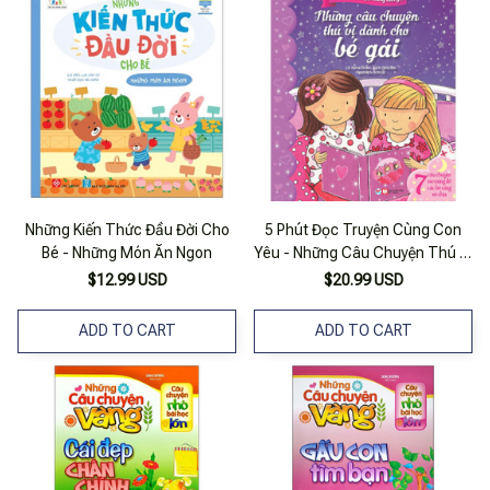
Những Kiến Thức Đầu Đời Cho
5 Phút Đọc Truyện Cùng Con
Bé - Những Món Ăn Ngon
Yêu - Những Câu Chuyện Thú Vị
Dành Cho Bé Gái- 7 Câu
$12.99 USD
$20.99 USD
Chuyện Mộng Mơ Để Cùng Bé
Sẻ Chia
ADD TO CART
ADD TO CART