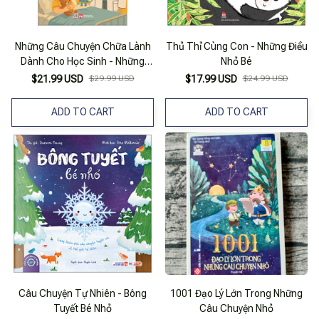
Những Câu Chuyện Chữa Lành
Thủ Thỉ Cùng Con - Những Điều
Dành Cho Học Sinh - Những
Nhỏ Bé
Anh Hùng Bé Nhỏ
$21.99 USD
$29.99 USD
$17.99 USD
$24.99 USD
ADD TO CART
ADD TO CART
Câu Chuyện Tự Nhiên - Bông
1001 Đạo Lý Lớn Trong Những
Tuyết Bé Nhỏ
Câu Chuyện Nhỏ