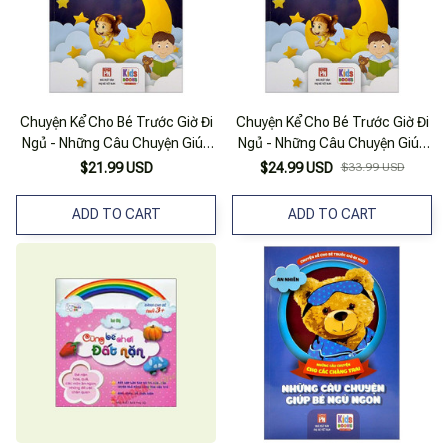
Chuyện Kể Cho Bé Trước Giờ Đi
Chuyện Kể Cho Bé Trước Giờ Đi
Ngủ - Những Câu Chuyện Giúp
Ngủ - Những Câu Chuyện Giúp
Bé Ngủ Ngon - Những Câu
Bé Ngủ Ngon - Những Câu
$21.99 USD
$24.99 USD
$33.99 USD
Chuyện Nhỏ Ấn Tượng, Những
Chuyện Nhỏ Ấn Tượng, Những
Bài Học Lý Thú
Bài Học Lý Thú
ADD TO CART
ADD TO CART