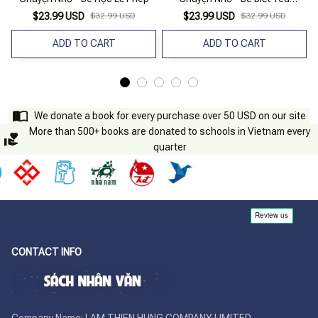
Thương
$23.99 USD
$32.99 USD
$23.99 USD
$32.99 USD
ADD TO CART
ADD TO CART
We donate a book for every purchase over 50 USD on our site
More than 500+ books are donated to schools in Vietnam every
quarter
CONTACT INFO