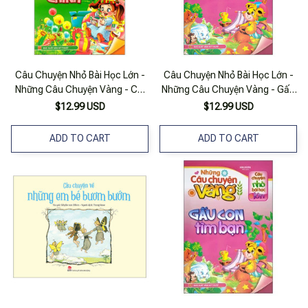
Câu Chuyện Nhỏ Bài Học Lớn -
Câu Chuyện Nhỏ Bài Học Lớn -
Những Câu Chuyện Vàng - Cái
Những Câu Chuyện Vàng - Gấu
Đẹp Chân Chính
Con Tìm Bạn
$12.99 USD
$12.99 USD
ADD TO CART
ADD TO CART