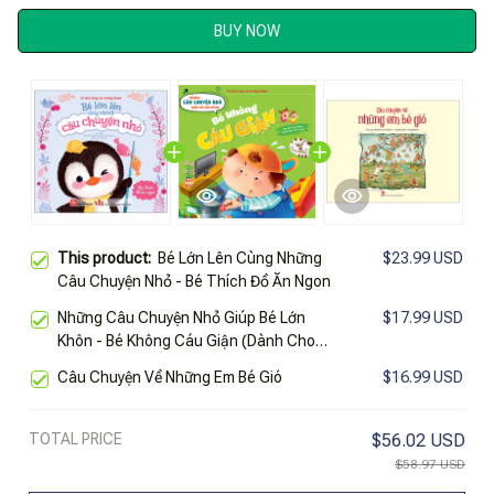
BUY NOW
This product:
Bé Lớn Lên Cùng Những
$23.99 USD
Câu Chuyện Nhỏ - Bé Thích Đồ Ăn Ngon
Những Câu Chuyện Nhỏ Giúp Bé Lớn
$17.99 USD
Khôn - Bé Không Cáu Giận (Dành Cho
Trẻ Từ 3-6 Tuổi)
Câu Chuyện Về Những Em Bé Gió
$16.99 USD
TOTAL PRICE
$56.02 USD
$58.97 USD