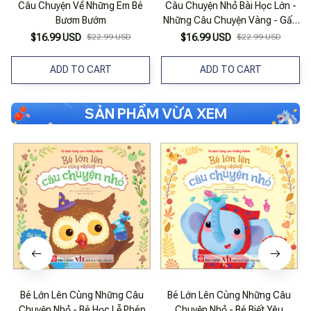
Câu Chuyện Về Những Em Bé
Câu Chuyện Nhỏ Bài Học Lớn -
Bươm Bướm
Những Câu Chuyện Vàng - Gấu
Con Tìm Bạn
$16.99 USD
$22.99 USD
$16.99 USD
$22.99 USD
ADD TO CART
ADD TO CART
SẢN PHẨM VỪA XEM
Bé Lớn Lên Cùng Những Câu
Bé Lớn Lên Cùng Những Câu
Chuyện Nhỏ - Bé Học Lễ Phép
Chuyện Nhỏ - Bé Biết Yêu