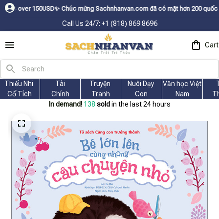
Dㅤ✨
Chúc mừng Sachnhanvan.com đã có mặt hơn 200 quốc gia như Mỹ, Canada
Call Us 24/7: +1 (818) 869 8696
Cart
Thiếu Nhi 
Tài
Truyện 
Nuôi Dạy 
Văn học Việt 
Cổ Tích
Chính
Tranh
Con
Nam
T
In demand!
138
sold
in the last 24 hours