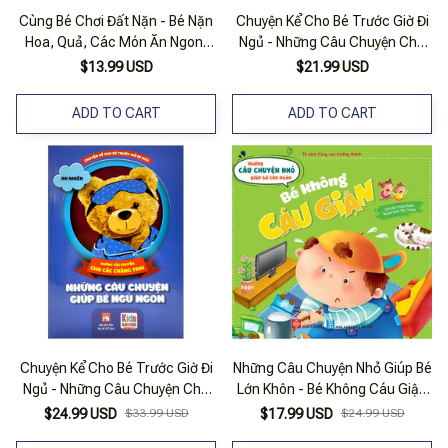
Cùng Bé Chơi Đất Nặn - Bé Nặn
Chuyện Kể Cho Bé Trước Giờ Đi
Hoa, Quả, Các Món Ăn Ngon,
Ngủ - Những Câu Chuyện Cho
Những Đồ Vật Thân Quen (tuổi
Các Chàng Trai - Những Câu
$13.99 USD
$21.99 USD
3+)
Chuyện Giúp Bé Ngủ Ngon
ADD TO CART
ADD TO CART
Chuyện Kể Cho Bé Trước Giờ Đi
Những Câu Chuyện Nhỏ Giúp Bé
Ngủ - Những Câu Chuyện Cho
Lớn Khôn - Bé Không Cáu Giận
Các Chàng Trai - Những Câu
(Dành Cho Trẻ Từ 3-6 Tuổi)
$24.99 USD
$33.99 USD
$17.99 USD
$24.99 USD
Chuyện Giúp Bé Ngủ Ngon