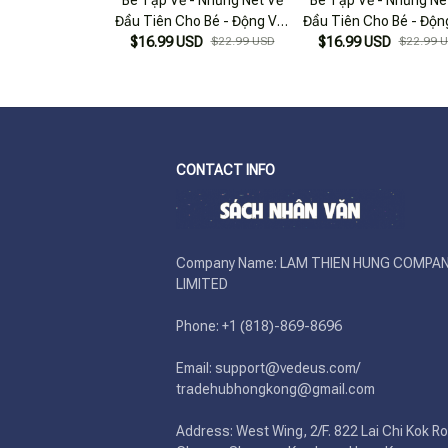
Đầu Tiên Cho Bé - Động Vật
Đầu Tiên Cho Bé - Độn
$16.99 USD
Vui Vẻ
$22.99 USD
$16.99 USD
Dễ Thương
$22.99 
CONTACT INFO
Company Name: LAM THIEN HUNG COMPAN
LIMITED

Phone: +1 (818)-869-8696 

Email: support@vedeus.com/ 
tradehubhongkong@gmail.com

Address: West Wing, 2/F. 822 Lai Chi Kok Ro