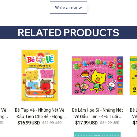
Write a review
RELATED PRODUCTS
t Vẽ
Bé Tập Vẽ - Những Nét Vẽ
Bé Làm Họa Sĩ - Những Nét
Bé 
ộng
Đầu Tiên Cho Bé - Động
Vẽ Đầu Tiên - 4~5 Tuổi -
Vẽ
SD
$16.99 USD
Vật Dễ Thương
$22.99 USD
$17.99 USD
Tập B
$24.99 USD
$