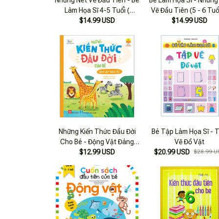
Những Nét Vẽ Đầu Tiên - Bé
Bé Làm Họa Sĩ - Những
Làm Họa Sĩ 4-5 Tuổi (
Vẽ Đầu Tiên (5 - 6 Tuổ
$14.99 USD
Quyển A)
$14.99 USD
Quyển B
Những Kiến Thức Đầu Đời
Bé Tập Làm Họa Sĩ - 
Cho Bé - Động Vật Đáng
Vẽ Đồ Vật
$12.99 USD
Yêu
$20.99 USD
$28.99 U