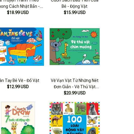
ẽ Truyện Tranh Theo
Cuốn Sách Đầu Tiên Của
hong Cách Nhật Bản -
Bé - Động Vật
Những Động Vật Ngộ
$18.99 USD
$15.99 USD
Nghĩnh
àn Tay Bé Vẽ - Đồ Vật
Vẽ Vạn Vật Từ Những Nét
$12.99 USD
Đơn Giản - Vẽ Thú Vật
Chim Muông
$20.99 USD