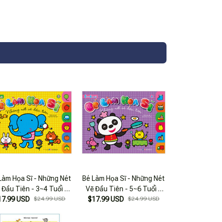
Làm Họa Sĩ - Những Nét
Bé Làm Họa Sĩ - Những Nét
 Đầu Tiên - 3~4 Tuổi -
Vẽ Đầu Tiên - 5~6 Tuổi -
17.99 USD
Tập B
$24.99 USD
$17.99 USD
Tập A
$24.99 USD