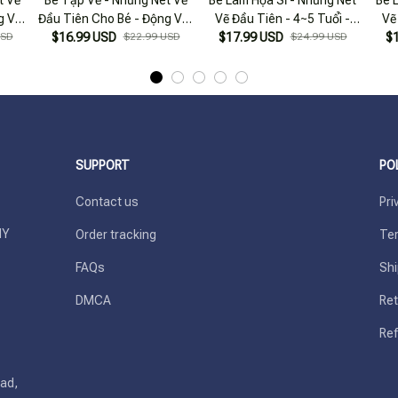
g Vật
Đầu Tiên Cho Bé - Động Vật
Vẽ Đầu Tiên - 4~5 Tuổi -
Vẽ
USD
$16.99 USD
Tinh Nghịch
$22.99 USD
$17.99 USD
Tập B
$24.99 USD
$
SUPPORT
PO
Contact us
Pri
Y 
Order tracking
Ter
FAQs
Shi
DMCA
Ret
Ref
ad, 