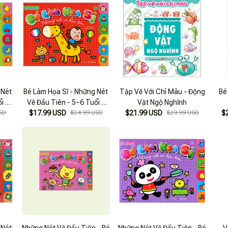
 Nét
Bé Làm Họa Sĩ - Những Nét
Tập Vẽ Với Chì Màu - Động
Bé
i -
Vẽ Đầu Tiên - 5~6 Tuổi -
Vật Ngộ Nghĩnh
SD
$17.99 USD
Tập B
$24.99 USD
$21.99 USD
$29.99 USD
$