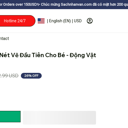
50USDㅤ✨
Chúc mừng Sachnhanvan.com đã có mặt hơn 200 quốc gia như Mỹ, Can
Hotline 24/7
| English (EN) | USD
ntact
Nét Vẽ Đầu Tiên Cho Bé - Động Vật 
2.99 USD
26% OFF