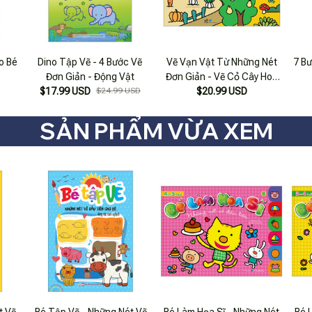
o Bé
Dino Tập Vẽ - 4 Bước Vẽ
Vẽ Vạn Vật Từ Những Nét
7 B
Đơn Giản - Động Vật
Đơn Giản - Vẽ Cỏ Cây Hoa
$17.99 USD
$24.99 USD
$20.99 USD
Lá
SẢN PHẨM VỪA XEM
t Vẽ
Bé Tập Vẽ - Những Nét Vẽ
Bé Làm Họa Sĩ - Những Nét
Bé 