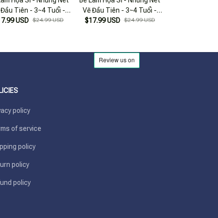
 Đầu Tiên - 3~4 Tuổi -
Vẽ Đầu Tiên - 3~4 Tuổi -
Vẽ Đầu Tiên - 
17.99 USD
Tập B
$24.99 USD
$17.99 USD
Tập A
$24.99 USD
$17.99 USD
Tập 
LICIES
vacy policy
ms of service
pping policy
urn policy
und policy