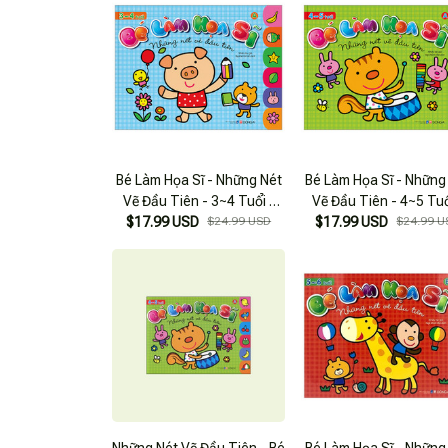
Bé Làm Họa Sĩ - Những Nét
Bé Làm Họa Sĩ - Những
Vẽ Đầu Tiên - 3~4 Tuổi -
Vẽ Đầu Tiên - 4~5 Tuổ
$17.99 USD
Tập A
$24.99 USD
$17.99 USD
Tập A
$24.99 U