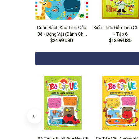
Cuốn Sách Đầu Tiên Của
Kiến Thức Đầu Tiên Ch
Bé - Động Vật (Dành Cho
- Tập 6
Bé Từ 3-5 Tuổi)_Tv
$24.99 USD
$13.99 USD
Bé Tập Vẽ - Những Nét Vẽ
Bé Tập Vẽ - Những Né