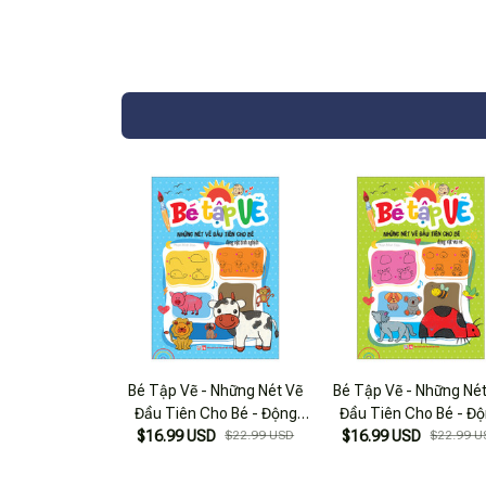
Bé Tập Vẽ - Những Nét Vẽ
Bé Tập Vẽ - Những Né
Đầu Tiên Cho Bé - Động
Đầu Tiên Cho Bé - Đ
$16.99 USD
Vật Tinh Nghịch
$22.99 USD
$16.99 USD
Vật Vui Vẻ
$22.99 U