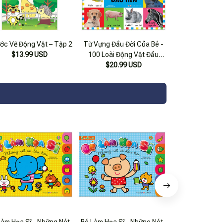
ước Vẽ Động Vật – Tập 2
Từ Vựng Đầu Đời Của Bé -
$13.99 USD
100 Loài Động Vật Đầu
$20.99 USD
Tiên
Làm Họa Sĩ - Những Nét
Bé Làm Họa Sĩ - Những Nét
Bé Làm Họa Sĩ 