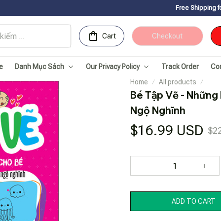
Free Shipping for Orders over 1
Cart
Checkout
e
Danh Mục Sách
Our Privacy Policy
Track Order
Co
Home
All products
Bé Tập Vẽ - Những 
Ngộ Nghĩnh
$16.99 USD
$2
ADD TO CART