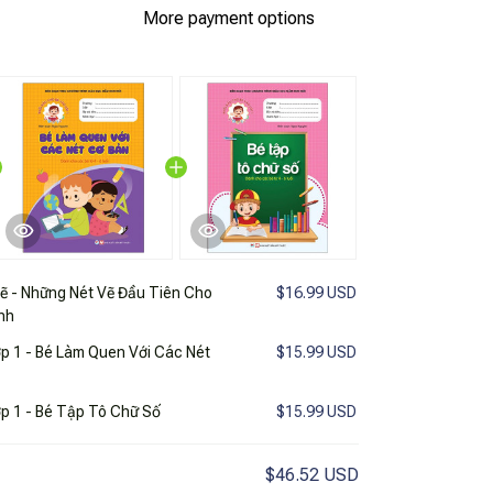
More payment options
ẽ - Những Nét Vẽ Đầu Tiên Cho
$16.99 USD
nh
p 1 - Bé Làm Quen Với Các Nét
$15.99 USD
p 1 - Bé Tập Tô Chữ Số
$15.99 USD
$46.52 USD