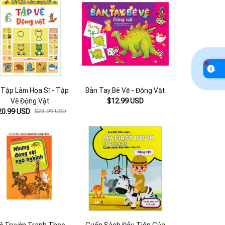
 Tập Làm Họa Sĩ - Tập
Bàn Tay Bé Vẽ - Động Vật
Vẽ Động Vật
$12.99 USD
20.99 USD
$28.99 USD