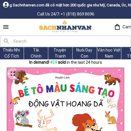
m đã có mặt hơn 200 quốc gia như Mỹ, Canada, Úc, Nhật, Hàn, và các nước
Call Us 24/7: +1 (818) 869 8696
Cart
Thiếu Nhi 
Tài
Truyện 
Nuôi Dạy 
Văn học Việt 
Cổ Tích
Chính
Tranh
Con
Nam
T
In demand!
459
sold
in the last 24 hours