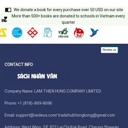
We donate a book for every purchase over 50 USD on our site
More than 500+ books are donated to schools in Vietnam every
quarter
CONTACT INFO
Company Name: LAM THIEN HUNG COMPANY LIMITED

Phone: +1 (818)-869-8696 

Email: support@vedeus.com/ tradehubhongkong@gmail.com

Address: West Wing, 2/F. 822 Lai Chi Kok Road, Cheung Shawan, 