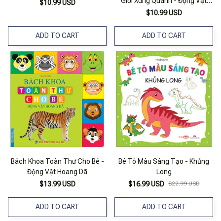
Giới Xung Quanh - Động Vật
$10.99 USD
Hoang Dã
$10.99 USD
ADD TO CART
ADD TO CART
Bách Khoa Toàn Thư Cho Bé -
Bé Tô Màu Sáng Tạo - Khủng
Động Vật Hoang Dã
Long
$13.99 USD
$16.99 USD
$22.99 USD
ADD TO CART
ADD TO CART