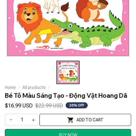
Home
All products
Bé Tô Màu Sáng Tạo - Động Vật Hoang Dã
$16.99 USD
$22.99 USD
26% OFF
ADD TO CART
BUY NOW