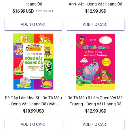
Hoang Dã
Anh-việt - Động Vật Hoang Dã
$16.99 USD
$22.99 USD
$12.99 USD
ADD TO CART
ADD TO CART
Bé Tập Làm Họa Sĩ – Bé Tô Màu
Bé Tô Màu & Làm Quen Với Môi
– Động Vật Hoang Dã (Việt –
Trường - Động Vật Hoang Dã
Anh)
$10.99 USD
$12.99 USD
ADD TO CART
ADD TO CART