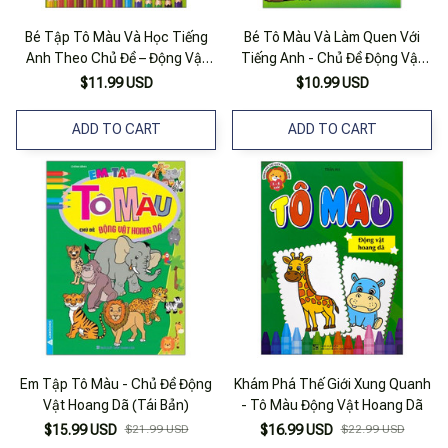
Bé Tập Tô Màu Và Học Tiếng
Bé Tô Màu Và Làm Quen Với
Anh Theo Chủ Đề – Động Vật
Tiếng Anh - Chủ Đề Động Vật
Hoang Dã
Hoang Dã
$11.99 USD
$10.99 USD
ADD TO CART
ADD TO CART
Em Tập Tô Màu - Chủ Đề Động
Khám Phá Thế Giới Xung Quanh
Vật Hoang Dã (Tái Bản)
- Tô Màu Động Vật Hoang Dã
$15.99 USD
$21.99 USD
$16.99 USD
$22.99 USD