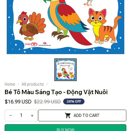
Home
All products
Bé Tô Màu Sáng Tạo - Động Vật Nuôi
$16.99 USD
$22.99 USD
26% OFF
ADD TO CART
BUY NOW