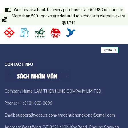
We donate a book for every purchase over 50 USD on our site
More than 500+ books are donated to schools in Vietnam every
quarter
CONTACT INFO
Company Name: LAM THIEN HUNG COMPANY LIMITED

Phone: +1 (818)-869-8696 

Email: support@vedeus.com/ tradehubhongkong@gmail.com

Address: West Wing, 2/F. 822 Lai Chi Kok Road, Cheung Shawan, 