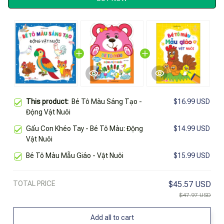
This product:
Bé Tô Màu Sáng Tạo -
$16.99 USD
Động Vật Nuôi
Gấu Con Khéo Tay - Bé Tô Màu: Động
$14.99 USD
Vật Nuôi
Bé Tô Màu Mẫu Giáo - Vật Nuôi
$15.99 USD
TOTAL PRICE
$45.57 USD
$47.97 USD
Add all to cart