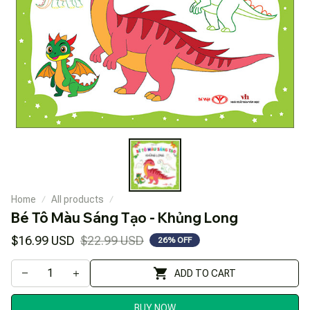
Home
All products
Bé Tô Màu Sáng Tạo - Khủng Long
$16.99 USD
$22.99 USD
26% OFF
ADD TO CART
BUY NOW