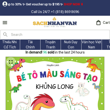
ㅤ✨ㅤ Get voucher up to $195ㅤ ✨ㅤ
SHOP NOW ⬇
Call Us 24/7: +1 (818) 869 8696
Cart
Thiếu Nhi 
Tài
Truyện 
Nuôi Dạy 
Văn học Việt 
Cổ Tích
Chính
Tranh
Con
Nam
T
In demand!
96
sold
in the last 24 hours