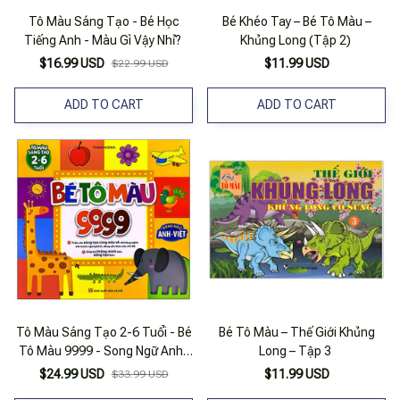
Tô Màu Sáng Tạo - Bé Học
Bé Khéo Tay – Bé Tô Màu –
Tiếng Anh - Màu Gì Vậy Nhỉ?
Khủng Long (Tập 2)
$16.99 USD
$11.99 USD
$22.99 USD
ADD TO CART
ADD TO CART
Tô Màu Sáng Tạo 2-6 Tuổi - Bé
Bé Tô Màu – Thế Giới Khủng
Tô Màu 9999 - Song Ngữ Anh-
Long – Tập 3
Việt
$24.99 USD
$11.99 USD
$33.99 USD