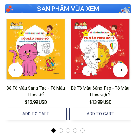
SẢN PHẨM VỪA XEM
Bé Tô Màu Sáng Tạo - Tô Màu
Bé Tô Màu Sáng Tạo - Tô Màu
B
Theo Số
Theo Gợi Ý
$12.99 USD
$13.99 USD
ADD TO CART
ADD TO CART