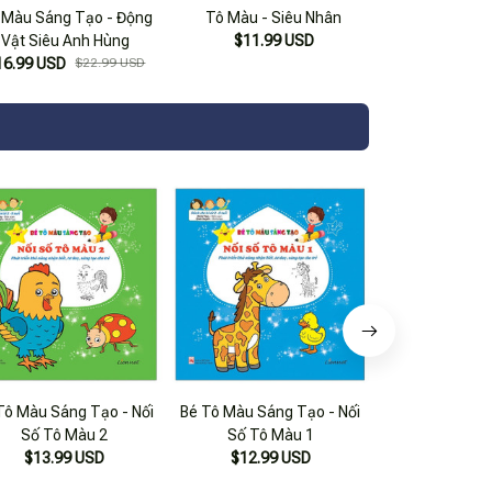
 Màu Sáng Tạo - Động
Tô Màu - Siêu Nhân
Vật Siêu Anh Hùng
$11.99 USD
16.99 USD
$22.99 USD
Tô Màu Sáng Tạo - Nối
Bé Tô Màu Sáng Tạo - Nối
Bé Tô Màu Siêu
Số Tô Màu 2
Số Tô Màu 1
2
$13.99 USD
$12.99 USD
$10.99