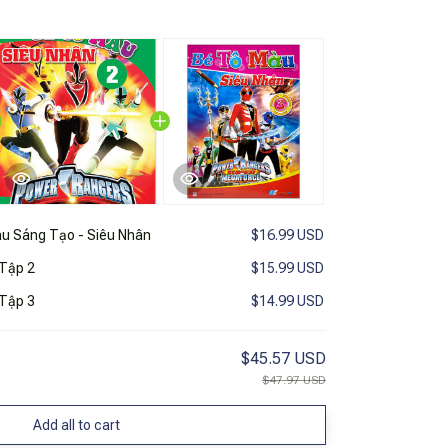
u Sáng Tạo - Siêu Nhân
$16.99 USD
 Tập 2
$15.99 USD
 Tập 3
$14.99 USD
$45.57 USD
$47.97 USD
Add all to cart