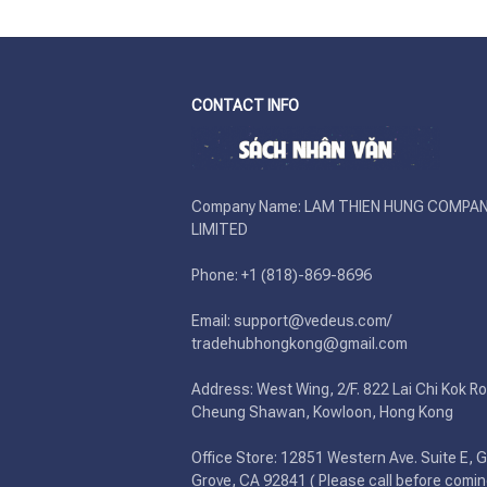
CONTACT INFO
Company Name: LAM THIEN HUNG COMPAN
LIMITED

Phone: +1 (818)-869-8696 

Email: support@vedeus.com/ 
tradehubhongkong@gmail.com

Address: West Wing, 2/F. 822 Lai Chi Kok Ro
Cheung Shawan, Kowloon, Hong Kong

Office Store: 12851 Western Ave. Suite E, G
Grove, CA 92841 ( Please call before comin