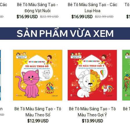
 Các
Bé Tô Màu Sáng Tạo -
Bé Tô Màu Sáng Tạo - Các
Tô
Động Vật Nuôi
Loại Hoa
SD
$16.99 USD
$22.99 USD
$16.99 USD
$22.99 USD
$
SẢN PHẨM VỪA XEM
ân
Bé Tô Màu Sáng Tạo - Tô
Bé Tô Màu Sáng Tạo - Tô
Bé 
USD
Màu Theo Số
Màu Theo Gợi Ý
$12.99 USD
$13.99 USD