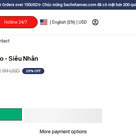
50USDㅤ✨
Chúc mừng Sachnhanvan.com đã có mặt hơn 200 quốc gia như Mỹ, Ca
Hotline 24/7
| English (EN) | USD
ntact
o - Siêu Nhân
2.99 USD
26% OFF
More payment options