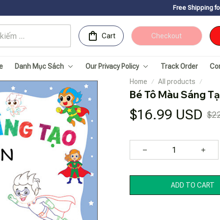
Free Shipping for Orders over 1
Cart
Checkout
e
Danh Mục Sách
Our Privacy Policy
Track Order
Co
Home
All products
Bé Tô Màu Sáng Tạ
$16.99 USD
$2
ADD TO CART