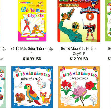
 Tập
Bé Tô Màu Siêu Nhân - Tập
Bé Tô Màu Siêu Nhân -
B
1
Quyển E
SD
$10.99 USD
$12.99 USD
$