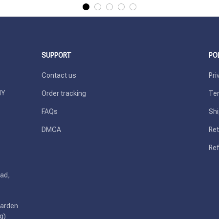
SUPPORT
PO
Contact us
Pri
Y 
Order tracking
Ter
FAQs
Shi
DMCA
Ret
Ref
ad, 
arden 
g)