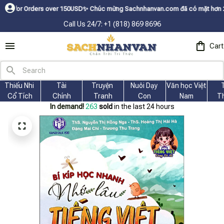
ders over 150USDㅤ✨
Chúc mừng Sachnhanvan.com đã có mặt hơn 200 quốc gia
Call Us 24/7: +1 (818) 869 8696
Cart
Thiếu Nhi 
Tài
Truyện 
Nuôi Dạy 
Văn học Việt 
Cổ Tích
Chính
Tranh
Con
Nam
T
In demand!
264
sold
in the last 24 hours