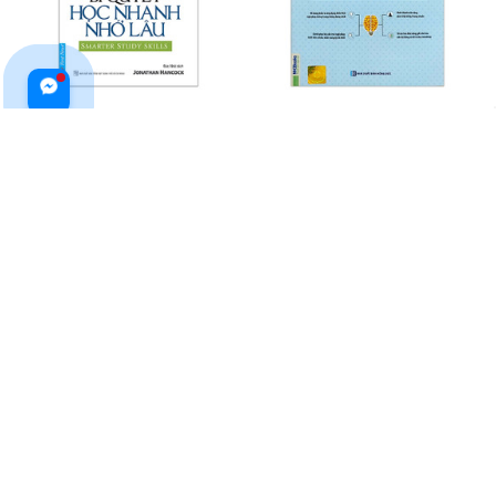
Bí Quyết Học Nhanh Nhớ Lâu
Học Nhanh Nhớ Lâu Ngữ Pháp
(Tái Bản 2020)
Tiếng Trung Thông Dụng
$19.99 USD
$26.99 USD
$24.99 USD
$33.99 USD
ADD TO CART
ADD TO CART