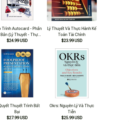
o Trình Autocard - Phần
Lý Thuyết Và Thực Hành Kế
 Bản (Lý Thuyết - Thực
Toán Tài Chính
$24.99 USD
Hành)
$23.99 USD
 Quyết Thuyết Trình Bất
Okrs: Nguyên Lý Và Thực
Bại
Tiễn
$27.99 USD
$25.99 USD