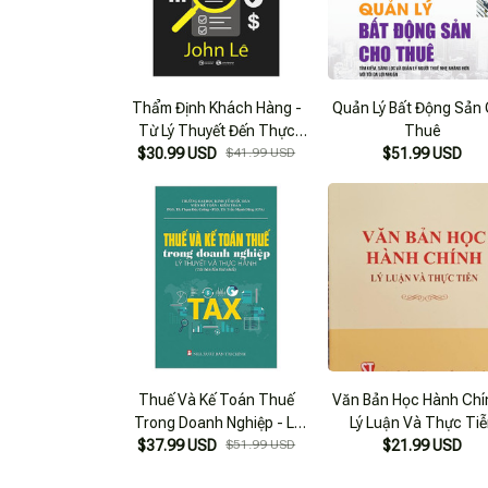
Thẩm Định Khách Hàng -
Quản Lý Bất Động Sản
Từ Lý Thuyết Đến Thực
Thuê
$30.99 USD
Tiễn
$41.99 USD
$51.99 USD
Thuế Và Kế Toán Thuế
Văn Bản Học Hành Chí
Trong Doanh Nghiệp - Lý
Lý Luận Và Thực Ti
Thuyết Và Thực Hành (Tái
$37.99 USD
$51.99 USD
$21.99 USD
Bản 2023)