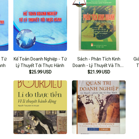
 Từ
Kế Toán Doanh Nghiệp - Từ
Sách - Phân Tích Kinh
Gi
ành
Lý Thuyết Tới Thực Hành
Doanh - Lý Thuyết Và Thực
T
$25.99 USD
$21.99 USD
Hành (14)