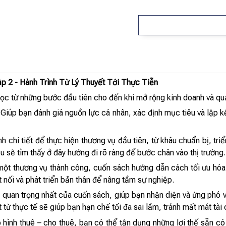
p 2 - Hành Trình Từ Lý Thuyết Tới Thực Tiễn
c từ những bước đầu tiên cho đến khi mở rộng kinh doanh và quản
Giúp bạn đánh giá nguồn lực cá nhân, xác định mục tiêu và lập kế
 chi tiết để thực hiện thương vụ đầu tiên, từ khâu chuẩn bị, triể
 sẽ tìm thấy ở đây hướng đi rõ ràng để bước chân vào thị trường.
một thương vụ thành công, cuốn sách hướng dẫn cách tối ưu hó
 nối và phát triển bản thân để nâng tầm sự nghiệp.
 quan trọng nhất của cuốn sách, giúp bạn nhận diện và ứng phó vớ
từ thực tế sẽ giúp bạn hạn chế tối đa sai lầm, tránh mất mát tài
 hình thuê – cho thuê, bạn có thể tận dụng những lợi thế sẵn c