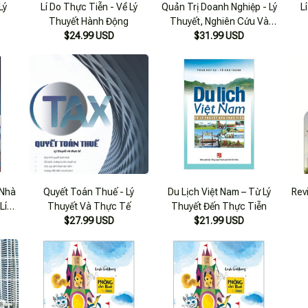
Lý
Lí Do Thực Tiễn - Về Lý
Quản Trị Doanh Nghiệp - Lý
L
Thuyết Hành Động
Thuyết, Nghiên Cứu Và
$24.99 USD
$31.99 USD
Thực Hành
 Nhà
Quyết Toán Thuế - Lý
Du Lịch Việt Nam – Từ Lý
Rev
Lính
Thuyết Và Thực Tế
Thuyết Đến Thực Tiễn
 Tập
$27.99 USD
$21.99 USD