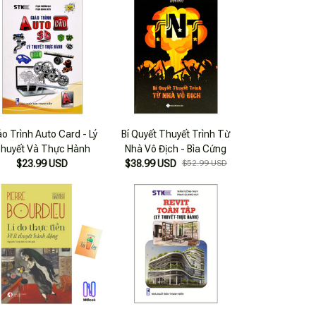
áo Trình Auto Card - Lý
Bí Quyết Thuyết Trình Từ
huyết Và Thực Hành
Nhà Vô Địch - Bìa Cứng
$23.99 USD
$38.99 USD
$52.99 USD