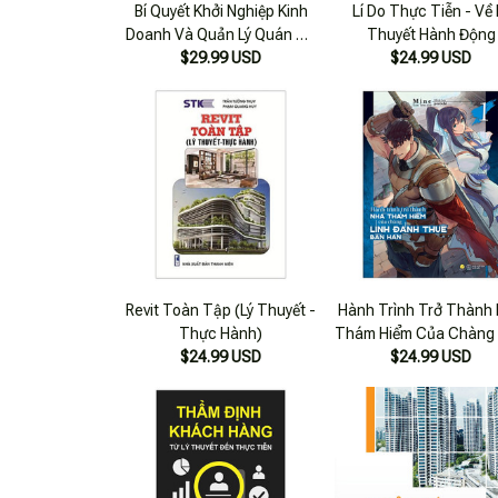
Bí Quyết Khởi Nghiệp Kinh
Lí Do Thực Tiễn - Về 
Doanh Và Quản Lý Quán Cà
Thuyết Hành Động
$29.99 USD
Phê Từ A-Z
$24.99 USD
Revit Toàn Tập (Lý Thuyết -
Hành Trình Trở Thành
Thực Hành)
Thám Hiểm Của Chàng 
$24.99 USD
Đánh Thuê Bần Hàn -
$24.99 USD
1