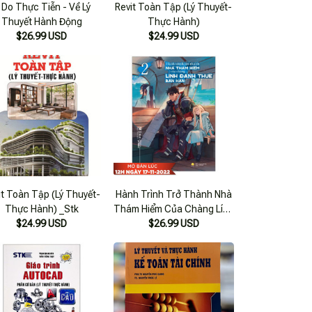
í Do Thực Tiễn - Về Lý
Revit Toàn Tập (Lý Thuyết-
Thuyết Hành Động
Thực Hành)
$26.99 USD
$24.99 USD
it Toàn Tập (Lý Thuyết-
Hành Trình Trở Thành Nhà
Thực Hành) _Stk
Thám Hiểm Của Chàng Lính
$24.99 USD
Đánh Thuê Bần Hàn - Tập
$26.99 USD
2 - Tặng Kèm Bookmark