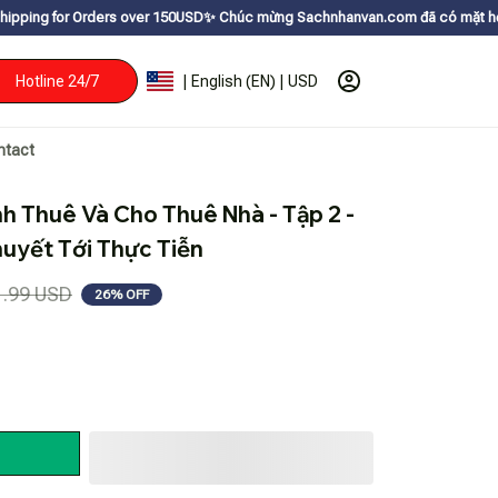
ers over 150USDㅤ✨
Chúc mừng Sachnhanvan.com đã có mặt hơn 200 quốc gia n
Hotline 24/7
| English (EN) | USD
ntact
h Thuê Và Cho Thuê Nhà - Tập 2 - 
huyết Tới Thực Tiễn
1.99 USD
26% OFF