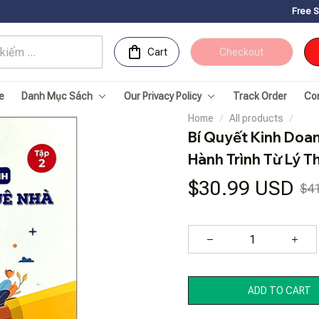
Free Shipping for Ord
Cart
Checkout
e
Danh Mục Sách
Our Privacy Policy
Track Order
Co
Home
All products
Bí Quyết Kinh Doan
Hành Trình Từ Lý T
$30.99 USD
$4
ADD TO CART